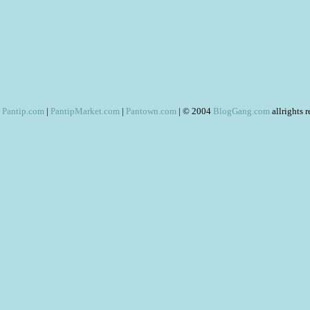
Pantip.com
|
PantipMarket.com
|
Pantown.com
| © 2004
BlogGang.com
allrights 