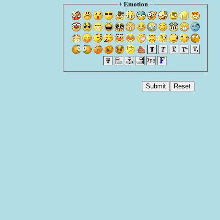
+
Emotion
+