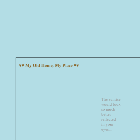
♥♥ My Old Home, My Place ♥♥
The sunrise
would look
so much
better
reflected
in your
eyes...