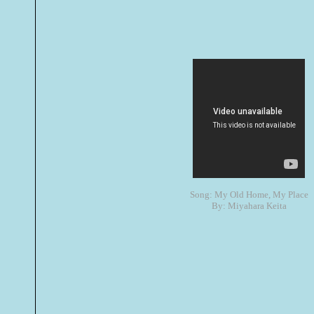
Song: My Old Home, My Place
By: Miyahara Keita