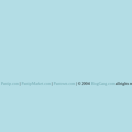
Pantip.com
|
PantipMarket.com
|
Pantown.com
| © 2004
BlogGang.com
allrights 