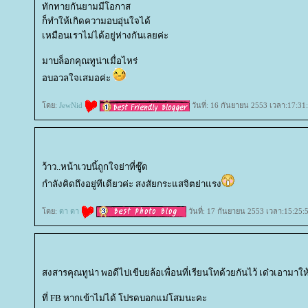
ทักทายกันยามมีโอกาส
ก็ทำให้เกิดความอบอุ่นใจได้
เหมือนเราไม่ได้อยู่ห่างกันเลยค่ะ
มาบล็อกคุณทูน่าเมื่อไหร่
อบอวลใจเสมอค่ะ
ดย:
JewNid
วันที่: 16 กันยายน 2553 เวลา:17:31
ว้าว..หน้าเวบนี้ถูกใจย่าที่ซู๊ด
กำลังคิดถึงอยู่ทีเดียวค่ะ สงสัยกระแสจิตย่าแรง
ดย:
ดา ดา
วันที่: 17 กันยายน 2553 เวลา:15:25:
สงสารคุณทูน่า พอดีไปเขีบยล้อเพื่อนที่เรียนโทด้วยกันไว้ เด๋วเอามาใ
ที่ FB หากเข้าไม่ได้ โปรดบอกแม่โสมนะคะ