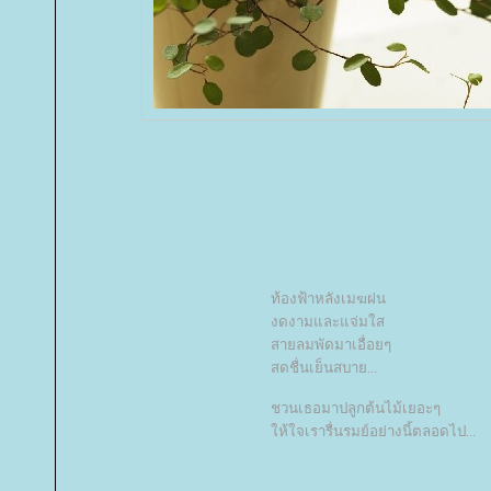
ท้องฟ้าหลังเมฆฝน
งดงามและแจ่มใส
สายลมพัดมาเอื่อยๆ
สดชื่นเย็นสบาย...
ชวนเธอมาปลูกต้นไม้เยอะๆ
ห้ใจเรารื่นรมย์อย่างนี้ตลอดไป...