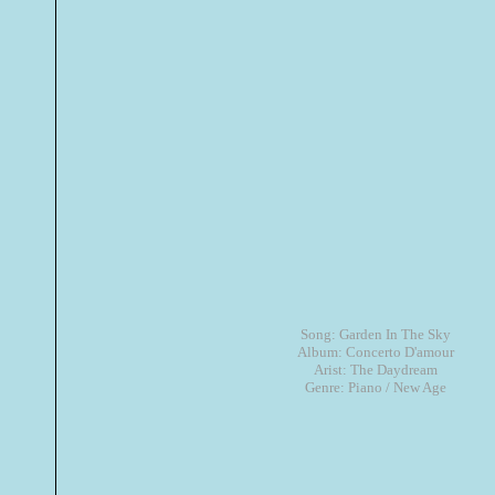
Song: Garden In The Sky
Album: Concerto D'amour
Arist: The Daydream
Genre: Piano / New Age