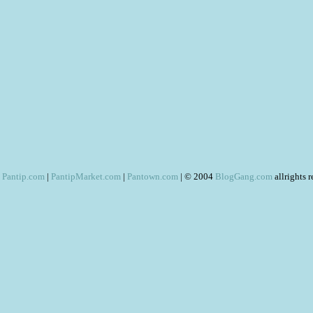
Pantip.com
|
PantipMarket.com
|
Pantown.com
| © 2004
BlogGang.com
allrights 