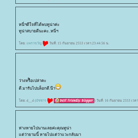
หนี่ฯดีใจที่ได้พบทูน่าค่ะ
ทูน่าสบายดีนะคะ..หนี่ฯ
ดย:
พรวขวัญ
วันที่: 15 กันยายน 2553 เวลา:23:44:56 น.
ว่างหรืิอเปล่าคะ
ดี.มารับไปบล็อกดี.น๊า
ดย: d__d (
มัชชาร
) วันที่: 16 กันยายน 2553 เวล
ห่างหายไปนานเลยค่ะคุณทูน่า
ต่ว่ายามนี้ หายไปแต่ว่าแวะกลับมา