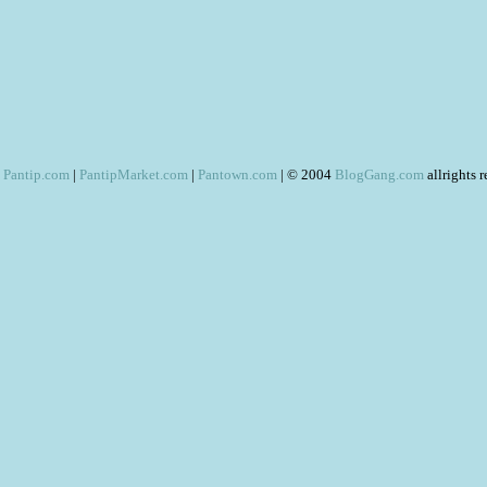
Pantip.com
|
PantipMarket.com
|
Pantown.com
| © 2004
BlogGang.com
allrights 