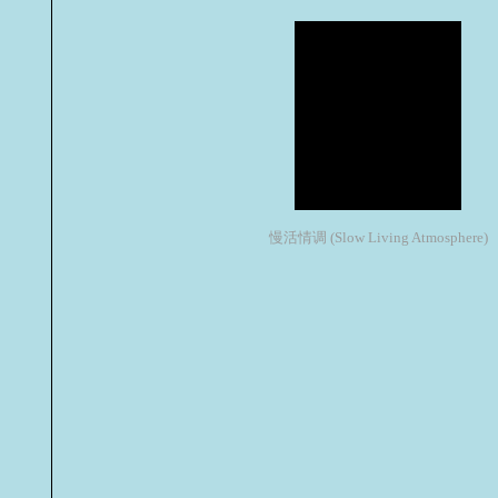
慢活情调 (Slow Living Atmosphere)