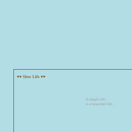
♥♥ Slow Life ♥♥
A simple life
is a beautiful life...