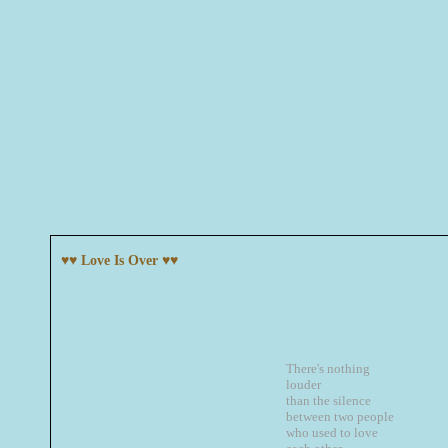
♥♥ Love Is Over ♥♥
There's nothing
louder
than the silence
between two people
who used to love