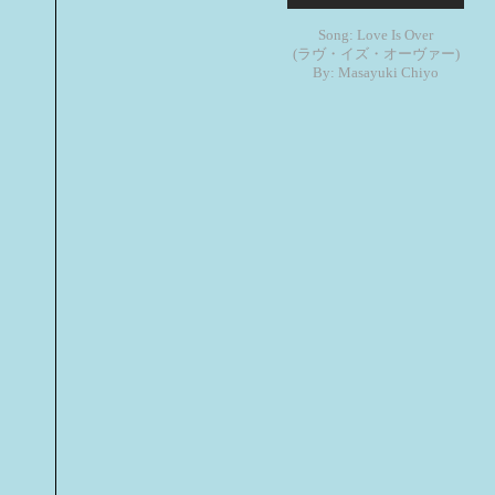
Song: Love Is Over
(ラヴ・イズ・オーヴァー)
By: Masayuki Chiyo