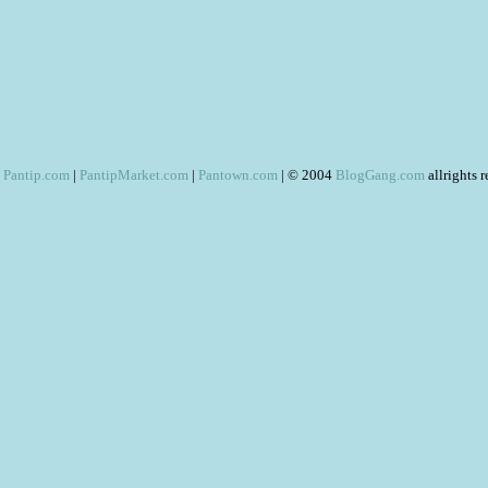
Pantip.com
|
PantipMarket.com
|
Pantown.com
| © 2004
BlogGang.com
allrights 