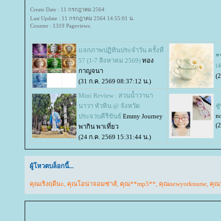
Create Date : 11 กรกฎาคม 2564
Last Update : 11 กรกฎาคม 2564 14:55:01 น.
Counter : 1319 Pageviews.
จกภาพปฏิทินประจำวัน ครั้งที่
♥
57 (1-7 สิงหาคม 2569)
ทอง
เ
กาญจนา
(
(31 ก.ค. 2569 08:37:12 น.)
Mini Review : สวนน้ำวานา
นาวา หัวหิน @ จังหวัด
ช
n
ประจวบคีรีขันธ์
Emmy Journey
(
พากิน พาเที่ยว
(24 ก.ค. 2569 15:31:44 น.)
ผู้โหวตบล็อกนี้...
คุณเริงฤดีนะ
,
คุณโอน่าจอมซ่าส์
,
คุณ**mp5**
,
คุณnewyorknurse
,
คุณ