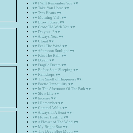
♥♥ I Will Remember You ♥♥
♥♥ Take You Home ♥♥
♥♥ Two Hearts ♥♥
♥♥ Morning Visit ♥♥
♥♥ Brown Street ♥♥
♥♥ Grow Old With You ♥♥
♥♥ Do you...? ♥♥
♥♥ Always Near ♥♥
♥♥ Cloud ♥♥
♥♥ Feel The Wind ♥♥
♥♥ Afternoon Sunlight ♥♥
♥♥ Kiss The Rain ♥♥
♥♥ Dream ♥♥
♥♥ Fragile Dream ♥♥
♥♥ Before Stars Sleeping ♥♥
♥♥ Raindrops ♥♥
♥♥ The Smell of Happiness ♥♥
♥♥ Poetic Tranquility ♥♥
♥♥ In The Afternoon Of The Park ♥♥
♥♥ Slow Life ♥♥
♥♥ Incense ♥♥
♥♥ I Remember ♥♥
♥♥ Caramel Waltz ♥♥
♥♥ Always In A Heart ♥♥
♥♥ Flower Healing ♥♥
♥♥ A Flower of The Wind ♥♥
♥♥ My Bright Star ♥♥
♥♥ The Deep Blue Moon ♥♥