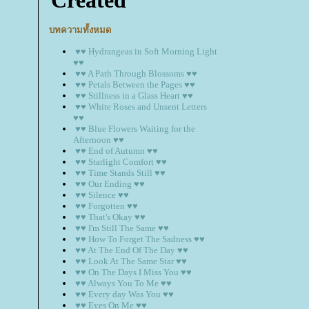
บทความทั้งหมด
♥♥ Hydrangeas in Soft Morning Light
♥♥
♥♥ A Path Through Blossoms ♥♥
♥♥ Petals Between the Pages ♥♥
♥♥ Stillness in a Glass Heart ♥♥
♥♥ White Roses and Unsent Letters
♥♥
♥♥ Blue Flowers Waiting for the
Afternoon ♥♥
♥♥ End of Autumn ♥♥
♥♥ Starlight Comfort ♥♥
♥♥ Time Stands Still ♥♥
♥♥ Our Ending ♥♥
♥♥ Silence ♥♥
♥♥ Forgotten ♥♥
♥♥ That's Okay ♥♥
♥♥ I'm Still The Same ♥♥
♥♥ How To Forget The Sadness ♥♥
♥♥ At The End Of The Day ♥♥
♥♥ Look At The Same Star ♥♥
♥♥ On The Days I Miss You ♥♥
♥♥ Always You To Me ♥♥
♥♥ Every day Was You ♥♥
♥♥ Eyes On Me ♥♥