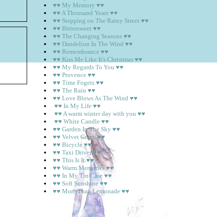
♥♥ My Memory ♥♥
♥♥ A Thousand Years ♥♥
♥♥ Stepping on The Rainy Street ♥♥
♥♥ Bittersweet ♥♥
♥♥ The Changing Seasons ♥♥
♥♥ Dandelion In The Wind ♥♥
♥♥ Remembrance ♥♥
♥♥ Kiss Me Like It's Christmas ♥♥
♥♥ My Regards To You ♥♥
♥♥ Provence ♥♥
♥♥ Time Fogets ♥♥
♥♥ The Rain ♥♥
♥♥ Love Blows As The Wind ♥♥
♥♥ In My Life ♥♥
♥♥ A warm winter day with you ♥♥
♥♥ White Candle ♥♥
♥♥ Garden In The Sky ♥♥
♥♥ Velvet Green ♥♥
♥♥ Bicycle ♥♥
♥♥ Taxi Driver ♥♥
♥♥ This Is It ♥♥
♥♥ Warm Memories ♥♥
♥♥ In My Tin Case ♥♥
♥♥ Soft Sunshine ♥♥
♥♥ More Than Lemonade ♥♥