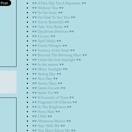
♥♥ A Fine Day For A Departure ♥♥
♥♥ Without You ♥♥
♥♥ So Far Away ♥♥
♥♥ I'm Glad To See You ♥♥
♥♥ You're Beautiful ♥♥
♥♥ Take You Home ♥♥
♥♥ Daydream Believer ♥♥
♥♥ Un jour ♥♥
♥♥ April Waltz ♥♥
♥♥ Forest Whisper ♥♥
♥♥ Journey of the heart ♥♥
♥♥ Beyond The Morning Haze ♥♥
♥♥ Under the Soft Sunlight ♥♥
♥♥ In the season ♥♥
♥♥ Misty Sunlight ♥♥
♥♥ Spring Day ♥♥
♥♥ New Day ♥♥
♥♥ Sunny Days ♥♥
♥♥ Green Growth ♥♥
♥♥ Smile For ♥♥
♥♥ A Fountain of Tears ♥♥
♥♥ Fragment Of A Dream ♥♥
♥♥ In The Brightness ♥♥
♥♥ Straw Hats ♥♥
♥♥ I Will ♥♥
♥♥ Afternoon Breeze ♥♥
♥♥ Stay With Me ♥♥
♥♥ You Don't Know Me ♥♥