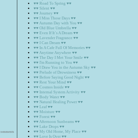
♥♥ Road To Spring ♥♥
♥♥ Silent ♥♥
♥♥ Journey ♥♥
♥♥ I Miss Those Days ♥♥
♥♥ Autumn Day with You ♥♥
♥♥ Old Blue Umbrella ♥♥
♥♥ Even If It`s A Dream ♥♥
♥♥ Lavender Fragrance ♥♥
♥♥ I Can Dream ♥♥
♥♥ In A Cafe Full Of Memories ♥♥
♥♥ Anytime Anywhere ♥♥
♥♥ The Day I Met Your Smile ♥♥
♥♥ I'm Running to You ♥♥
♥♥ I Draw You in the Autumn Sky ♥♥
♥♥ Prelude of Drowsiness ♥♥
♥♥ Before Saying Good Night ♥♥
♥♥ Rest Your Mind ♥♥
♥♥ Cosmos Inside ♥♥
♥♥ Internal System Activity ♥♥
♥♥ Body Water ♥♥
♥♥ Natural Healing Power ♥♥
♥♥ Leaf ♥♥
♥♥ Moisture ♥♥
♥♥ Forest ♥♥
♥♥ Afternoon Sunbeams ♥♥
♥♥ Lake Drops ♥♥
♥♥ My Old Home, My Place ♥♥
 comments
♥♥ Love Is Over ♥♥