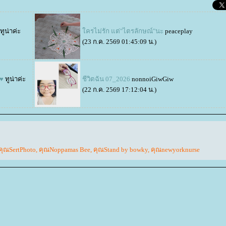
ทูน่าค่ะ
ครไม่รัก แต่"ไตรลักษณ์"นะ
peaceplay
(23 ก.ค. 2569 01:45:09 น.)
♥♥
ทูน่าค่ะ
ชีวิตฉัน 07_2026
nonnoiGiwGiw
(22 ก.ค. 2569 17:12:04 น.)
คุณSertPhoto
,
คุณNoppamas Bee
,
คุณStand by bowky
,
คุณnewyorknurse