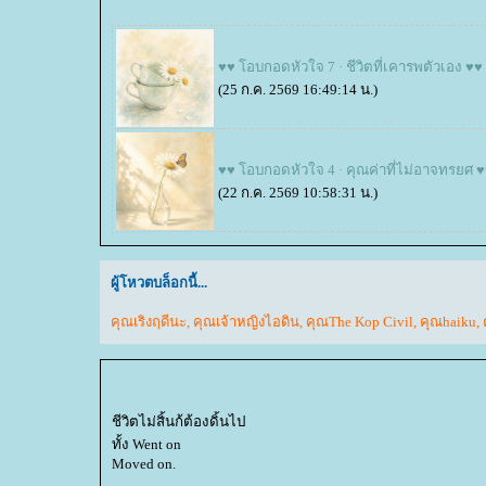
♥♥ โอบกอดหัวใจ 7 · ชีวิตที่เคารพตัวเอง ♥♥
(25 ก.ค. 2569 16:49:14 น.)
♥♥ โอบกอดหัวใจ 4 · คุณค่าที่ไม่อาจทรยศ 
(22 ก.ค. 2569 10:58:31 น.)
ผู้โหวตบล็อกนี้...
คุณเริงฤดีนะ
,
คุณเจ้าหญิงไอดิน
,
คุณThe Kop Civil
,
คุณhaiku
,
ชีวิตไม่สิ้นก้ต้องดิ้นไป
ทั้ง Went on
Moved on.