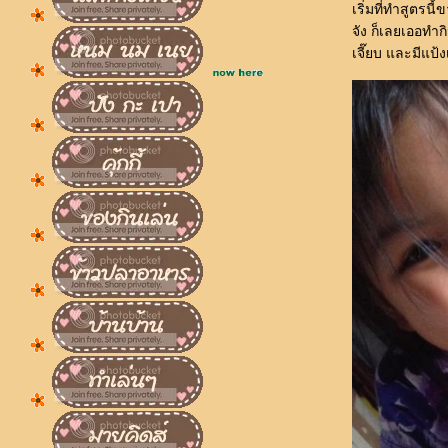
เริ่มที่ทำสูตรน
จัง ก็เลยเออทำก
เจี๊ยบ และมีแป้