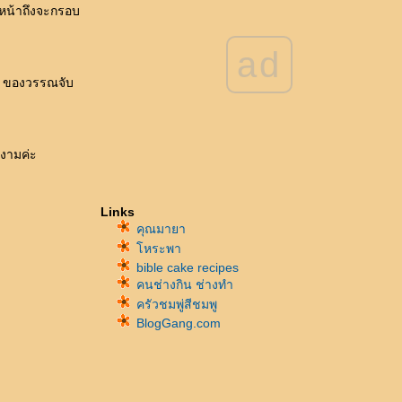
น หน้าถึงจะกรอบ
ad
คะ ของวรรณจับ
ยงามค่ะ
Links
คุณมายา
หระพา
bible cake recipes
คนช่างกิน ช่างทำ
ครัวชมพู่สีชมพู
BlogGang.com