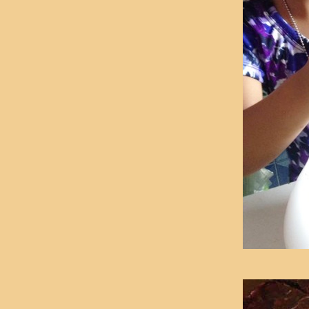
Yes Yes ได้ทำเค้กเยอะๆ แต่ไม่ต้องทานเองแว้
ว...
หญิงแม่พาไปทานเค้กบอสเติ้น ไปเช้ากลับเย็น
เค้กกาแฟ หอม เข้ม สะกิดจายย...
Big Mama banana cake
ป๊ะป๋านาโนแอบแต่งหน้า.... (white choc)
ทำแบบคุณพี่ฉวี เมื่อวาน แต่....
Sonoma's Muffin เป๊ะ ง่าย อร่อย จบ...
ป๊ะป๋านาโนฝากส่งการบ้านแม่สลิ่ม..เค้กฝอยทอง
มัฟฟิน จากโยเกิร์ต เกิดๆ.ๆ.ชีส
เค้กสับปะรดโยเกิร์ต เกิร์ต เกิด เกิด...
มี mood เลยทำ mousse
เป็นมิตรกะสปันจ์ (เอาเชียวๆ)
2 เมนูจากบัตเตอร์มิลค์ แท้ ๆ เน้น แท้ๆ
ครั้งที่ 1,2 และ3 กะปุยฝ้า
butter cake & super lemon curd
หญิงแม่ โดนแท็กซะแล้วคับพี่น้อง..
เค้กชาไทย สูตร k.jumjee ง่ายตรง UHT เนี้
หละ
เค้กกล้วยหอม แบบไม่ปูด
เค้กทำด้วยรัก และการเอาชนะเจ้าสปองจ์