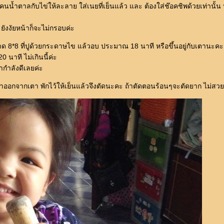
องคนน้ำตาลกับไข่ให้ละลาย ใส่เนยที่เย็นแล้ว และ ต้องใส่ช๊อคชิพด้วยเท่านั้
 ยังงัยหน้าก็จะไม่กรอบค่ะ
 8*8 ที่ปูด้วยกระดาษไข แล้วอบ ประมาณ 18 นาที หรือขึ้นอยู่กับเตานะ
 นาที ไม่เกินนี้ค่ะ
่ำกำลังดีเลยค่ะ
วนำออกจากเตา พักไว้ให้เย็นแล้วจึงตัดนะคะ ถ้าตัดตอนร้อนๆจะตัดยาก ไม่สว