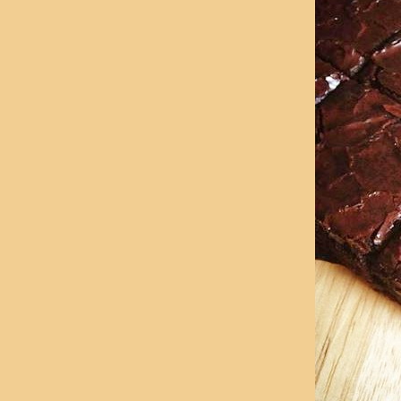
มาเดอลีน รสฮอล์ลน้ำผึ้งผสมมะนาว
ครั้งแรกทำขนมตักบาตร Banana Muffin
เวรี่ ฟรุ้ตเค้ก
Cream Puff
BirthDay Cake แบบทุลักทุเล & ของขวัญจาก
น้อง POPAng
สตอฯ shortcake + งาขี้ม่อน
ได้ทำ และ ได้ทานอะไรวันปีใหม่ 2008
อันดับ 9 อร่อยมาก คอนเฟิม (จะโดนกราบที
นมั้ยเนี้ย)
packaging designed by k.ป๊ะป๋า
ประกาศ! เจอมือถือแล้ว กับขนมที่ทำวันพ่อ
เค้กแอปเพิ้ล อร่อยมั่กๆ comfirm!
Pandon Custard Cake (ช่วงหาเนื้อชิฟฟ่อน)
เค้กฝอยทองมาม่อน (พลาดแต่กลับโอ)..
เสาร์-อาทิตย์ที่ผ่านมาไม่ได้ทำขนมเพราะ...
รคแพ้ความนุ่ม โดนซะ..
คุณแม่สามีรีเควส ลูกสะใภ้จัดให้
เค้กชาเขียวถั่วแดง ครั้งแรกที่แต่งหน้าโอสุด...
เค้กมะพร้าวเผา หอมได้อีก
Blueberry Cake แต่งสไตล์อิต้าเลี่ยน....