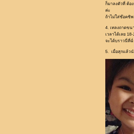
K.ป๊ะป๋านาโนกลัวลืมเค้กส้ม
ก็มาลงตัวที่ ต้
My Brownie (หน้าสวยคลาสสิค)
ค่ะ
Kitty Cake สำหรับลูกนาโน
ถ้าไม่ใส่ช๊อคชิพ
เค้กแยม ง่าย อร่อ
Cake made by order
4. เทลงถาดขนาด
chocolate brownie by C
เวลาได้เลย 18-20
ขอทำ cupcake บ้าง
จะได้บราวนี่ที่ฉ
butter cake & banana cookie
very berry muffin เปรี้ยวซี๊ด..
5. เมื่อสุกแล้
มาม่อน UFM จากคุณ Blog_angel
เค้กแยม กะ เค้กใบเตย สุดคลาสสิค
บัตเตอร์เค้ก สูตรอ.ยิ่งฯ แต่วิธีคุณหน่อง
สวัสดีปีเสือค่ะ กะบลูเบอรี่ชีสพายแสนง่า
ป๊ะป๋านาโนขอแต่ง fruity shortcake
ทำเค้กฝอยทองแบบ น้อง pummy_beauty
ท็อฟฟี่เค้กเนื้อชิฟฟ่อน
ง่าย ๆ กะเค้กสัปปะรด
ครั้งแรกกับพายลูกตาลยักษ์
Basic Butter cake เสร็จ ต่อด้วยน้ำสลัดงาขาว
ลอง orange butter cream บ้างดีกว่า
ฮา..โรล คิดตี้...แถมสละลอยแก้ว