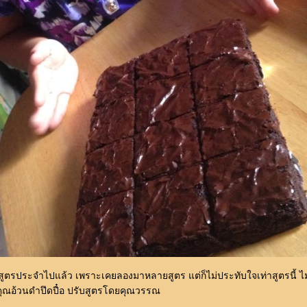
นสูตรประจำไปแล้ว เพราะเคยลองมาหลายสูตร แต่ก็ไม่ประทับใจเท่าสูตรนี้ ไ
คุณอ้วนดำปึดปื๋อ ปรับสูตรโดยคุณวรรณ