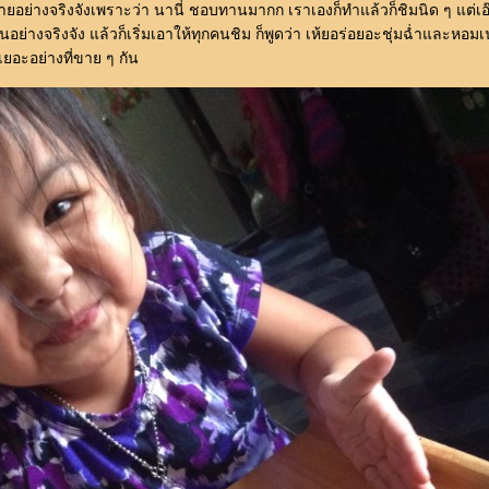
ี้ขายอย่างจริงจังเพราะว่า นานี่ ชอบทานมากก เราเองก็ทำแล้วก็ชิมนิด ๆ แต่
ินอย่างจริงจัง แล้วก็เริ่มเอาให้ทุกคนชิม ก็พูดว่า เห้ยอร่อยอะชุ่มฉ่ำและหอ
งเยอะอย่างที่ขาย ๆ กัน