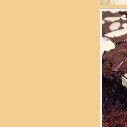
ขอประเดิมครัวใหม่ & บ้านใหม่ด้วย Choc BaLL
ช่างกล้าทำเค้กให้เพื่อน ชมพูได้อีก
เค้กฟักทอง ครั้งแรกที่ผสมแบบนี้แล้วไม่พัง
Souffle สวยไม่เสร็จ...
Black Forest ในวันพายุเข้า
ช็อคหน้านิ่ม สูตรอมตะนิรันดร์กาล
ที่รักทำ NY CheeseCake (โอ้วแม่เจ้า)
ที่รักขอแก้ตัว โรลสตอฯ สูงขึ้นอีกนิส
รลส้มเตี้ย ๆ ของที่รัก
เจ๊หลีเชิญทางนี้ค่ะ คัดตาด ๆๆๆ
เค้กเนยสด จากแป้งข้าวหอมมะลิ
green tea marble
ควันหลงเค้กวันแม่
สปันจ์ญี่ปุ่น Heart Shape
วิวัฒนาการของเค้กส้ม
เค้กชาหน้าหนา(ด้าน)