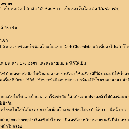
rownie
้าเป็นเนยจืด ใส่เกลือ 1/2 ช้อนชา ถ้าเป็นเนยเค็มใส่เกลือ 1/4 ช้อนชา)
ม
์ 75 กรัม
้อนชา
1 ถ้วยตวง หรือจะใช้ช๊อคโกแล็ตแบบ Dark Chocolate แล้วหั่นลงไปผสมก็ได้
ไฟ บน-ล่าง 175 องศา และละลายเนย พักไว้ให้เย็น
ไข่ ด้วยตระกร้อมือ ให้น้ำตาลละลาย หรือจะใช้เครื่องตีก็ได้นะคะ ตีให้น้
ิดเครื่องตี มักจะใช้วิธี ใช้ตระกร้อมือคนๆสัก 5 นาทีพอให้น้ำตาลละลาย แล
ยลงไปในไข่และน้ำตาล คนให้เข้ากัน ใส่แป้งอเนกประสงค์ (ไม่ต้องร่อนน
เข้ากัน
หรือจะไม่ใส่ก็ได้นะคะ การใส่ช๊อคโกแล็ตชิพลงไปจะทำให้บราวนี่หน้ากรอบ
บปู mr.chocopie เรื่องทำยังไงบราวนี่สูตรนี้จะหน้ากรอบทุกครั้งที่ทำ เพร
ีหน้าไม่กรอบ