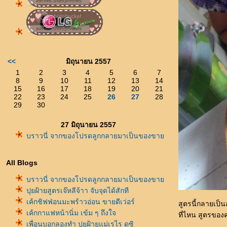
<<
มิถุนายน 2557
1
2
3
4
5
6
7
8
9
10
11
12
13
14
15
16
17
18
19
20
21
22
23
24
25
26
27
28
29
30
27 มิถุนายน 2557
บราวนี่ จากของโปรดลูกกลายมาเป็นของขา
All Blogs
บราวนี่ จากของโปรดลูกกลายมาเป็นของขา
ปุยฝ้ายสูตรเจ๊หลีจ้าา จับจุดได้สักที
เค้กชิฟฟ่อนมะพร้าวอ่อน ขายดีเว่อร์
สูตรนี้กลายเป็
เค้กกาแฟหน้านิ่ม เข้ม ๆ ถึงใจ
ที่ไหน สูตรของ
เพื่อนบอกลองทำ ปุยฝ้ายแม่เรไร ดูซิ