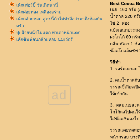
Best Cocoa B
เค้กเฟอร์บี้ วันเกิดนานี่
เนย 160 กรัม (ถ
เค้กฝอยทอง เหลืองอร่าม
น้ำตาล 220 กรั
เค้กกล้วยหอม สูตรนี้ถ้าไม่ทำถือว่ามาถึงห้องก้น
ไข่ 2 ฟอง
ครัว
ป้งเอนกประสงค
ปุยฝ้ายหน้าไม่แตก ทำเอาหน้าแตก
ผงโกโก้ 60 กรัม
เค้กชิฟฟ่อนกล้วยหอม นุ่มเว่อร์
กลิ่นวนิลา 1 ช
Nani Moon Cake
ช๊อคโกแล็ตชิพ 
ขนมไหว้พระจันทร์ รอบ 2
ขนมไหว้พระจันทร์ สูตรอ.สุวรรณทิพย์ เทียน
วิธีทำ
ทิพย์ศิริ
1. วอร์มเตาอบ 
Blueberry Poppyseed Muffins
เค้กส๊มส้ม ขอยกให้เป็นเค้ก best seller
2. คนน้ำตาลกับ
ขนมไข่ นัดล้างตา
วรรณขี้เกียจเป
ad
ช่วงตามล่าหา เค้กกล้วยหอมนึ่ง
ห้เข้ากัน
นานี่ 2 ขวบกับเค้กที่ทำคุณแม่ Angry
3. ผสมเนยละลา
ริชฟรุตเค้กแบบจัดหนัก
กโก้ลงไปคนให้
ปุยฝ้ัาย สูตรนี้แตกเว่อร์
ส่ช๊อคชิพลงไป 
พี่ฮัฟ "ผมอยากทำเค้กให้สาว"
เค้กใบเตยมะพร้าวอ่อนๆ 3 ปอนด์
วรรณเคยทดสอบกั
Butter Cake สูตรในดวงใจ
หน้ากรอบ บางท