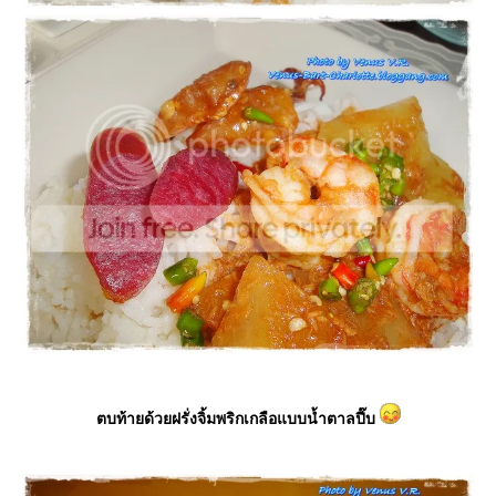
ตบท้ายด้วยฝรั่งจิ้มพริกเกลือแบบน้ำตาลปี๊บ