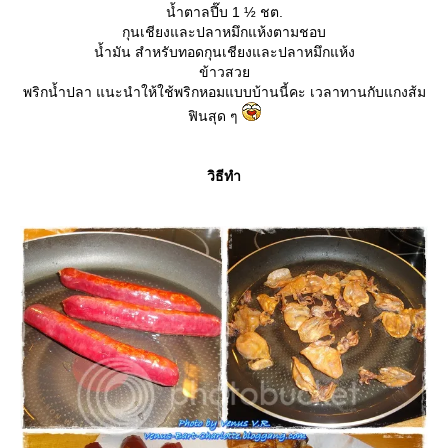
น้ำตาลปี๊บ 1 ½ ชต.
กุนเชียงและปลาหมึกแห้งตามชอบ
น้ำมัน สำหรับทอดกุนเชียงและปลาหมึกแห้ง
ข้าวสว
พริกน้ำปลา แนะนำให้ใช้พริกหอมแบบบ้านนี้คะ เวลาทานกับแกงส้ม
ฟินสุด ๆ
วิธีทำ