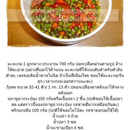
มะละกอ 1 ลูกกลาง ประมาณ 700 กรัม ปอกเปลือกฝานตามรูป ล้าง
ห้สะอาด (อย่างที่บอกไว้ด้านบน มะละกอที่ใช้แบบดิบสำหรับตำส้ม
ตำคะ เลยขอเติมน้ำตาลไปนิด ถ้าเป็นที่เมืองไทย ชอบใช้มะละกอเริ่ม
สุก เวลาแกงจะออกหวานนะคะ)
กุ้งสด ขนาด 32-41 ตัว/ 1 กก. 13 ตัว ปลอกเปลือกผ่าหลังเอาไส้กลาง
หลังออก
ปลาทูน่ากระป๋อง 155 กรัมหรือเนื้อปลา 2 ชิ้น (ปกติชอบใช้เนื้อปลา
สด แต่คราวนี้ลองปลาทูน่ากระป๋อง รสชาดดีมากเหมือนกันคะ)
พริกแกงส้ม 100 กรัม (ปกติใช้ของโลโบ้คะ รสชาดอร่อยใช้ได้)
น้ำเปล่า 4 ถ้ว
น้ำปลา 3 ชต.
น้ำมะขามเปียก 4 ชต.