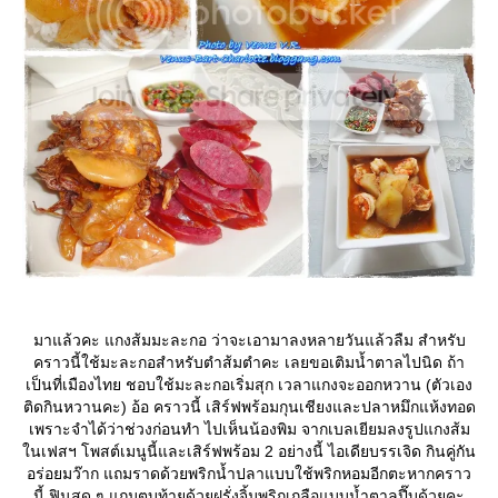
มาแล้วคะ แกงส้มมะละกอ ว่าจะเอามาลงหลายวันแล้วลืม สำหรับ
คราวนี้ใช้มะละกอสำหรับตำส้มตำคะ เลยขอเติมน้ำตาลไปนิด ถ้า
เป็นที่เมืองไทย ชอบใช้มะละกอเริ่มสุก เวลาแกงจะออกหวาน (ตัวเอง
ติดกินหวานคะ) อ้อ คราวนี้ เสิร์ฟพร้อมกุนเชียงและปลาหมึกแห้งทอด
เพราะจำได้ว่าช่วงก่อนทำ ไปเห็นน้องพิม จากเบลเยียมลงรูปแกงส้ม
นเฟสฯ โพสต์เมนูนี้และเสิร์ฟพร้อม 2 อย่างนี้ ไอเดียบรรเจิด กินคู่กัน
อร่อยมว๊าก แถมราดด้วยพริกน้ำปลาแบบใช้พริกหอมอีกตะหากคราว
นี้ ฟินสุด ๆ แถมตบท้ายด้วยฝรั่งจิ้มพริกเกลือแบบน้ำตาลปี๊บด้วยคะ