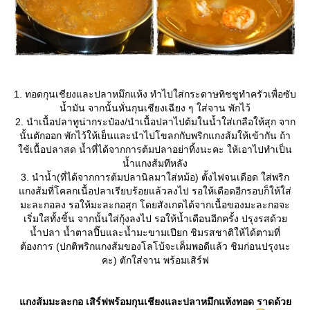
1. ทอดกุนเชียงและปลาหมึกแห้ง ทำไปใส่กระดาษทิชชูทำครัวเพื่อซับ
น้ำมัน จากนั้นหั่นกุนเชียงเฉียง ๆ ใส่จาน พักไว้
2. นำเนื้อปลาทูน่ากระป๋อง/นำเนื้อปลาไปต้มในน้ำใส่เกลือให้สุก จาก
นั้นตักออก พักไว้ให้เย็นและนำไปโขลกกับพริกแกงส้มให้เข้ากัน ถ้า
ช้เนื้อปลาสด น้ำที่ได้จากการต้มปลาอย่าทิ้งนะคะ ให้เอาไปทำเป็น
น้ำแกงส้มทีหลัง
3. นำน้ำ(ที่ได้จากการต้มปลานิลมาใส่หม้อ) ตั้งไฟจนเดือด ใส่พริก
กงส้มที่โคลกเนื้อปลาเรียบร้อยแล้วลงไป รอให้เดือดอีกรอบก็ให้ใส่
มะละกอลง รอให้มะละกอสุก โดยสังเกตได้จากเนื้อของมะละกอจะ
เริ่มใสทั้งชิ้น จากนั้นใส่กุ้งลงไป รอให้น้ำเดือนอีกครั้ง ปรุงรสด้ว
น้ำปลา น้ำตาลปี๊บและน้ำมะขามเปียก ชิมรสชาติให้ได้ตามที่
ต้องการ (ปกติพริกแกงส้มของโลโบ้จะเค็มพอดีแล้ว ชิมก่อนปรุงนะ
คะ) ตักใส่จาน พร้อมเสิร์ฟ
กงส้มมะละกอ เสิร์ฟพร้อมกุนเชียงและปลาหมึกแห้งทอด ราดด้ว