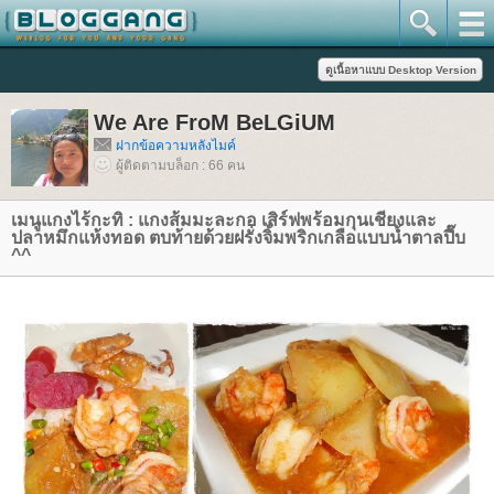
We Are FroM BeLGiUM
ฝากข้อความหลังไมค์
ผู้ติดตามบล็อก : 66 คน
เมนูแกงไร้กะทิ : แกงส้มมะละกอ เสิร์ฟพร้อมกุนเชียงและ
ปลาหมึกแห้งทอด ตบท้ายด้วยฝรั่งจิ้มพริกเกลือแบบน้ำตาลปี๊บ
^^