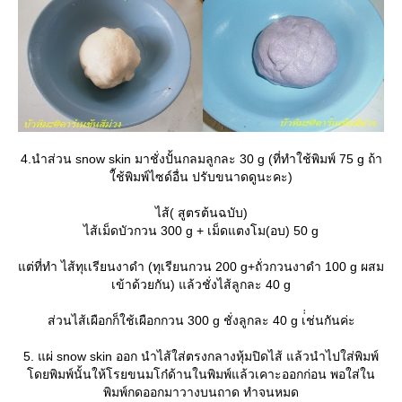
4.นำส่วน snow skin มาชั่งปั้นกลมลูกละ 30 g (ที่ทำใช้พิมพ์ 75 g ถ้า
้ช้พิมพ์ไซด์อื่น ปรับขนาดดูนะคะ)
ไส้( สูตรต้นฉบับ)
ไส้เม็ดบัวกวน 300 g + เม็ดแตงโม(อบ) 50 g
ต่ที่ทำ ไส้ทุเเรียนงาดำ (ทุเรียนกวน 200 g+ถั่วกวนงาดำ 100 g ผสม
เข้าด้วยกัน) แล้วชั่งไส้ลูกละ 40 g
ส่วนไส้เผือกก็ใช้เผือกกวน 300 g ชั่งลูกละ 40 g เ่่ช่นกันค่ะ
5. แผ่ snow skin ออก นำไส้ใส่ตรงกลางหุ้มปิดไส้ แล้วนำไปใส่พิมพ์
ดยพิมพ์นั้นให้โรยขนมโก๋ด้านในพิมพ์แล้วเคาะออกก่อน พอใส่ใน
พิมพ์กดออกมาวางบนถาด ทำจนหมด