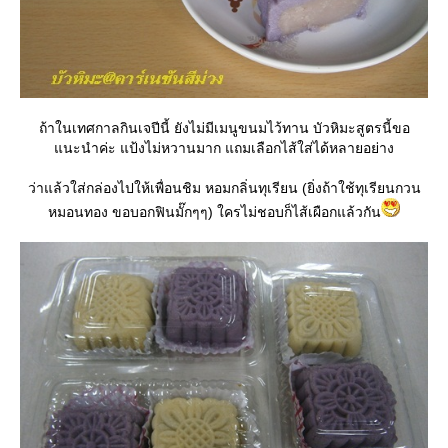
ถ้าในเทศกาลกินเจปีนี้ ยังไม่มีเมนูขนมไว้ทาน บัวหิมะสูตรนี้ขอ
นะนำค่ะ แป้งไม่หวานมาก แถมเลือกไส้ใส่ได้หลายอย่าง
ว่าแล้วใส่กล่องไปให้เพื่อนชิม หอมกลิ่นทุเรียน (ยิ่งถ้าใช้ทุเรียนกวน
หมอนทอง ขอบอกฟินมั๊กๆๆ) ใครไม่ชอบก็ไส้เผือกแล้วกัน