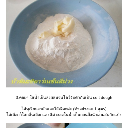
3.ค่อยๆ ใส่น้ำเย็นลงผสมจนโดว์จับตัวกันเป็น soft dough
ไส้ทุเรียนงาดำและไส้เผือกค่ะ (ทำอย่างละ 1 สูตร)
ไส้เผือกก็ใส่กลิ่นเผือกและสีม่วงลงในน้ำเย็นก่อนจึงนำมาผสมกับแป้ง