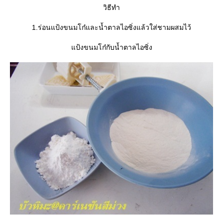
วิธีทำ
1.ร่อนแป้งขนมโก๋และน้ำตาลไอซิ่งแล้วใส่ชามผสมไว้
ป้งขนมโก๋กับน้ำตาลไอซิ่ง