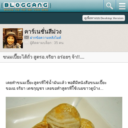
คาร์เนชั่นสีม่วง
ฝากข้อความหลังไมค์
ผู้ติดตามบล็อก : 35 คน
ขนมเปี๊ยะไส้ถั่ว สูตรอ.จริยา อร่อยๆ จ้า!!....
เคยทำขนมเปี๊ยะสูตรที่ใช้น้ำมันแล้ว พอดีมีหนังสือขนมเปี๊ยะ
ของอ.จริยา เดชกุญชร เลยขอทำสูตรที่ใ้ช้เนยขาวดูบ้าง...