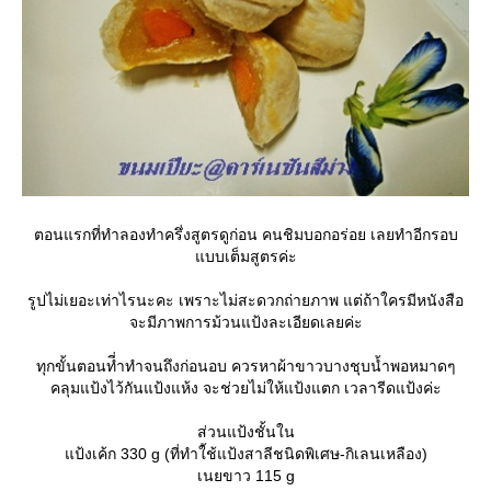
ตอนแรกที่ทำลองทำครึ่งสูตรดูก่อน คนชิมบอกอร่อย เลยทำอีกรอบ
บบเต็มสูตรค่ะ
รูปไม่เยอะเท่าไรนะคะ เพราะไม่สะดวกถ่ายภาพ แต่ถ้าใครมีหนังสือ
จะมีภาพการม้วนแป้งละเอียดเลยค่ะ
ทุกขั้นตอนที่ำทำจนถึงก่อนอบ ควรหาผ้าขาวบางชุบน้ำพอหมาดๆ
คลุมแป้งไว้กันแป้งแห้ง จะช่วยไม่ให้แป้งแตก เวลารีดแป้งค่ะ
ส่วนแป้งชั้นใน
ป้งเค้ก 330 g (ที่ทำใ้ช้แป้งสาลีชนิดพิเศษ-กิเลนเหลือง)
เนยขาว 115 g