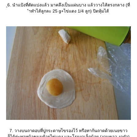
ุ6. นำแป้งที่ตัดแบ่งแล้ว มาคลึงเป็นแผ่นบาง แล้ววางไส้ตรงกลาง (ที่
ำทำไส้ลูกละ 25 g+ไข่แดง 1/4 ลูก) ปิดหุ้มไส้
7. วางบนถาดอบที่ปูกระดาษไขรองไว้ หรือทาก้นถาดด้วยเนยขาว
ก็ได้ค่ะทาหน้าขนมด้วยไข่แดง และโรยงาเล็กน้อย (งานขาว,งาดำ)