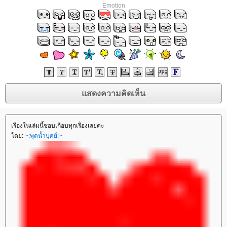
Emotion
เรื่องในเล่มนี้ชอบเกือบทุกเรื่องเลยค่ะ
ดย:
~:พุดน้ำบุศย์:~