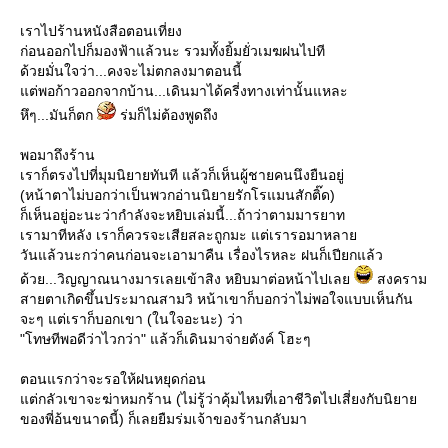
เราไปร้านหนังสือตอนเที่ยง
ก่อนออกไปก็มองฟ้าแล้วนะ รวมทั้งยิ้มยั่วเมฆฝนไปที
ด้วยมั่นใจว่า...คงจะไม่ตกลงมาตอนนี้
ต่พอก้าวออกจากบ้าน...เดินมาได้ครี่งทางเท่านั้นแหละ
หึๆ...มันก็ตก
ร่มก็ไม่ต้องพูดถึง
พอมาถึงร้าน
เราก็ตรงไปที่มุมนิยายทันที แล้วก็เห็นผู้ชายคนนึงยืนอยู่
(หน้าตาไม่บอกว่าเป็นพวกอ่านนิยายรักโรแมนสักติ๊ด)
ก็เห็นอยู่อะนะว่ากำลังจะหยิบเล่มนี้...ถ้าว่าตามมารยาท
เรามาทีหลัง เราก็ควรจะเสียสละถูกมะ แต่เรารอมาหลา
วันแล้วนะกว่าคนก่อนจะเอามาคืน เรื่องไรหละ ฝนก็เปียกแล้ว
ด้วย...วิญญาณนางมารเลยเข้าสิง หยิบมาต่อหน้าไปเล
สงคราม
สายตาเกิดขึ้นประมาณสามวิ หน้าเขาก็บอกว่าไม่พอใจแบบเห็นกัน
จะๆ แต่เราก็บอกเขา (ในใจอะนะ) ว่า
"โทษทีพอดีว่าไวกว่า" แล้วก็เดินมาจ่ายตังค์ โฮะๆ
ตอนแรกว่าจะรอให้ฝนหยุดก่อน
ต่กลัวเขาจะฆ่าหมกร้าน (ไม่รู้ว่าคุ้มไหมที่เอาชีวิตไปเสี่ยงกับนิยา
ของพี่อ้นขนาดนี้) ก็เลยยืมร่มเจ้าของร้านกลับมา