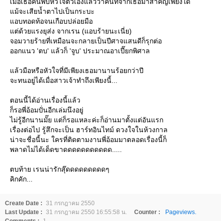
เมื่อเธอค้นพบหัวใจตัวเองแล้วว่าคนที่จากเธอมาสำคัญเพียงใด
ม้จะเสียน้ำตาไปเป็นกระบะ
อบทอดท้อจนเกือบปล่อยมือ
ต่ด้วยแรงยุส่ง จากเรน (แอบร้ายนะเนี่ย)
จอมวายร้ายที่เหมือนจะกลายเป็นปีศาจแสนดีก็รุกต่อ
ออกแนว 'ตบ' แล้วก็ 'จูบ' ประมาณอาเปี๊ยกพิศาล
ล้วมือหรือหัวใจที่มีเพียงเธอมานานร้อยกว่าปี
จะทนอยู่ได้เมื่อสาวเจ้าทำถึงเพียงนี้...
ตอนนี้ได้อ่านเรื่องนี้แล้ว
ก็รอพี่อ้อมปั่นอีกเล่มนึงอยู่
ไม่รู้อีกนานมั๊ย แต่ก็รอแหละค่ะก็อ่านมาตั้งแต่อันแรก
เรื่องต่อไป รู้สึกจะเป็น ฮาร์ทอินไทม์ ดวงใจในห้วงกาล
น่าจะชื่อนี้นะ ใครที่ติดตามงานพี่อ้อมมาตลอดเรื่องนี้ก็
พลาดไม่ได้เด็ดขาดดดดดดดดดดด.....
ตบท้าย เรนน่ารักสุ๊ดดดดดดดดดๆ
คิกคัก...
Create Date :
31 กรกฎาคม 2550
Last Update :
31 กรกฎาคม 2550 16:55:58 น.
Counter :
Pageviews.