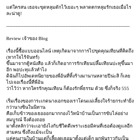
ต่ใครสน เธอจะขุดหลุมดักไว้เยอะๆ พลาดตกหลุมรักเธอเมื่อไร
ละน่าดู!
-------------------------------------------------------------------------------
Review เจ้าของ Blog
เรื่องนี้ซื้อแบบออนไลน์ เหตุเกิดมาจากการไปขุดคุณเทียนที่คิดถึง
(หากใจไร้จันทร์)
ขึ้นมาจากตู้หนังสือ แล้วก็เกิดอาการรักเทียนปลึ้มเทียนปะทุขึ้นมา
อีก พอปะทุแล้วทำไง
ดิฉันก็ไปอัพเดทนิยายของพี่อ้นที่ทิ้งร้างมานานหลายปีน่ะสิ ก็เล
ไปเจอเรื่องนี้ที่พี่อ้น
ว่าไว้ว่า หากใครรักคุณเทียน ก็ต้องรักพี๋ธรรม ด้วย ซึ่งก็จริง 555
เริ่มเรื่องของการะเกดนางเอกของเราโดนแม่เลี้ยงใจร้ายกระทำยิ่ง
กว่านางซินในนิทาน
คือเก็บข้าวของเธอออกมากกองไว้หน้าบ้านเป็นการขับไล่อย่าง
สมบูรณ์ จึงต้องถอ
มาตั้งหลักว่าจะเอายังไงกับชีวิตดีเพราะเธอมีคนที่เธอต้องดูแลอีก
สามคน ซึ่งถึงแม้จะเป็น
ค่คนงานในบ้านแต่ก็เลี้ยงดูเธอมาตั้งแต่เด็ก ผูกพันราวกับเป็น