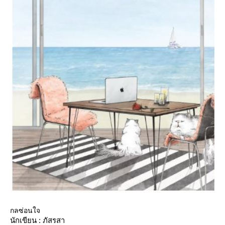
กลซ่อนใจ
นักเขียน : ภัสรสา