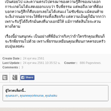
เป็นค่อยไป และความตรงไปตรงมาของความรู้สึกของนางเอก
การะเกดไม่ได้แสดงออกแบบว่า จีบพี่ธรรม แต่พอถึงเวลาที่ต้อง
บอกความรู้สึกก็คือบอกเลยไม่ได้เล่นแง่ ไม่ซับซ้อน แม้ตอนท้า
จะงี่เง่าจนอยากจะให้พี่ธรรมทิ้งเสียจริง แต่ความเอ็นดูก็มีมากกว่า
เพราะรับรู้ได้ถึงรักมั่นคงที่นางเอกมีให้ แม้การตัดสินใจจะสวน
ทางก็ตาม
เรื่องนี้อ่านสนุกค่ะ เป็นอย่างที่พี่อ้นว่าจริงๆว่าถ้าใครรักคุณเทียนก็
จะรักพี่ธรรมไปด้วย เพราะพี่ธรรมเหมือนคุณเทียนภาคครอบครัว
อบอุ่นเลยค่ะ
Create Date :
24 ตุลาคม 2561
Last Update :
24 ตุลาคม 2561 10:35:52 น.
Counter :
886 Pageviews.
Comments :
3
ผู้โหวตบล็อกนี้...
คุณคอเล่า
,
คุณnewyorknurse
,
คุณhaiku