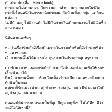
คำเปรยปก (ที่มา Meb e-book)
การะเกดไม่เคยพบเจอกับความยากลำบากมาก่อนเลยในชีวิต
กระทั่งโดนหนึ่งในภรรยาน้อยของพ่อยึดบ้านที่เธออยู่มาแต่อ้อน
ต่ออก
ไม่มีบ้านอยู่ ไม่มีงานทำ ไม่มีเงินจ่ายเงินเดือนคนงาน ไม่มีเงินซื้อ
อาหารแมว
นี่มันหายนะชัดๆ
ทว่าในเรื่องร้ายยังมีเรื่องดี เพราะในภาวะคับขันก็มีเจ้าชายขี่ม้า
ขาวมาช่วยเธอ
เจ้าชายคนนี้ไม่ได้พาเธอไปสุขสบายในปราสาทสุดหรูหรอก
ตรงข้าม เขาพาเธอตกระกำลำบาก บังคับเธอทำงานเพื่อให้เธอหา
เลี้ยงตัวเองได้
ถึงเจ้าชายคนนี้จะปากร้าย ใจแข็ง เจ้าระเบียบ แถมหวงตัวอย่าง
กับผิวเป็นทอง
ต่เขาก็รักแมว (น่ากอด) ทำอาหารเก่ง (น่ากอด) มีช่วงเวลาใจดี
อยู่บ้าง (น่ากอดมากกก)
คุณสมบัติน่าครอบครองเป็นที่สุด ปัญหาอยู่ที่เขาไม่ได้มีท่าทีว่า
จะมีใจให้เธอนี่สิ