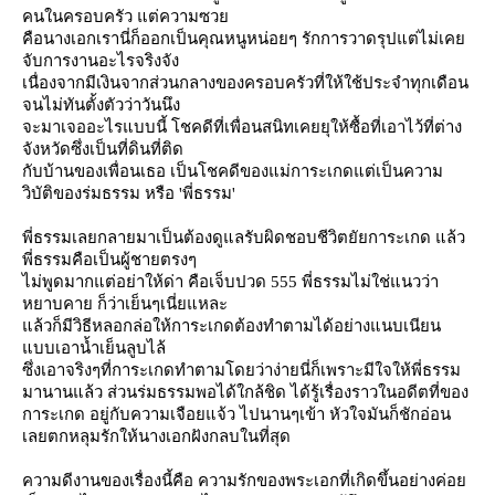
คนในครอบครัว แต่ความซว
คือนางเอกเรานี่ก็ออกเป็นคุณหนูหน่อยๆ รักการวาดรุปแต่ไม่เค
จับการงานอะไรจริงจัง
เนื่องจากมีเงินจากส่วนกลางของครอบครัวที่ให้ใช้ประจำทุกเดือน
จนไม่ทันตั้งตัวว่าวันนึง
จะมาเจออะไรแบบนี้ โชคดีที่เพื่อนสนิทเคยยุให้ซื้อที่เอาไว้ที่ต่าง
จังหวัดซึ่งเป็นที่ดินที่ติด
กับบ้านของเพื่อนเธอ เป็นโชคดีของแม่การะเกดแต่เป็นความ
วิบัติของร่มธรรม หรือ 'พี่ธรรม'
พี่ธรรมเลยกลายมาเป็นต้องดูแลรับผิดชอบชีวิตยัยการะเกด แล้ว
พี่ธรรมคือเป็นผู้ชายตรงๆ
ไม่พูดมากแต่อย่าให้ด่า คือเจ็บปวด 555 พี่ธรรมไม่ใช่แนวว่า
หยาบคาย ก็ว่าเย็นๆเนี่ยแหละ
ล้วก็มีวิธีหลอกล่อให้การะเกดต้องทำตามได้อย่างแนบเนียน
บบเอาน้ำเย็นลูบไล้
ซึ่งเอาจริงๆที่การะเกดทำตามโดยว่าง่ายนี่ก็เพราะมีใจให้พี่ธรรม
มานานแล้ว ส่วนร่มธรรมพอได้ใกล้ชิด ได้รู้เรื่องราวในอดีตที่ของ
การะเกด อยู่กับความเจือยแจ้ว ไปนานๆเข้า หัวใจมันก็ชักอ่อน
เลยตกหลุมรักให้นางเอกฝังกลบในที่สุด
ความดีงานของเรื่องนี้คือ ความรักของพระเอกที่เกิดขึ้นอย่างค่อ