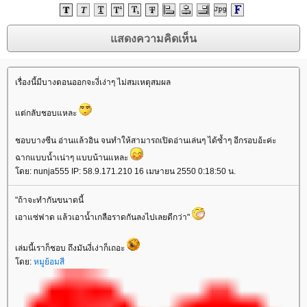
เรื่องนี้มีบางตอนออกจะงี่เง่าๆ ไม่สมเหตุสมผล
ต่กลับชอบแหละ
ชอบบางซีน อ่านแล้วอิน จนทำให้สามารถเปิดอ่านเล่นๆ ได้ซ้ำๆ อีกรอบอ้ะค่ะ
ฉากแบบน้ำเน่าๆ แบบน้านแหละ
ดย: nunja555 IP: 58.9.171.210 16 เมษายน 2550 0:18:50 น.
"ถ้าจะทำกันขนาดนี้
เอาแซ่ฟาด แล้วเอาน้ำเกลือราดกันลงไปเลยดีกว่า"
เล่มนี้เราก็ชอบ ถึงมันงี่เง่าก็เถอะ
ดย:
หมูย้อมสี