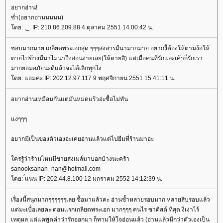
อยากอ่าน!
ซ่ำ(อยากอ่านนนนน)
ดย: ,_. IP: 210.86.209.88 4 ตุลาคม 2551 14:00:42 น.
ชอบมากมาย เกลียดพระเอกสุด ๆๆๆสงสารมีนามากมาย อยากงี้ต้องให้ตามง้อให้
ตายไปข้างมีนาไม่น่าใจอ่อนง่ายเลย(ให้ตายสิ) แต่เมื่อคนที่รักและเค้าก็รักเรา
มากยอมอภัยน่ะดีแล้วจะได้เลิกทุกไง
ดย: แอมคะ IP: 202.12.97.117 9 พฤศจิกายน 2551 15:41:11 น.
อยากอ่านเหมือนกันแต่มันหมดแร้วอ่ะซื้อไม่ทัน
ง่ๆๆๆ
อยากมีเป็นของตัวเองอ่ะเคยอ่านแล้วแต่ไปยืมที่ร้านมาอ่ะ
ครรู้ว่าร้านไหนมีขายส่งเมล์มาบอกบ้างนะคร้า
sanooksanan_nan@hotmail.com
ดย: ์แนน IP: 202.44.8.100 12 มกราคม 2552 14:12:39 น.
เรื่องนี้สนุกมากๆๆๆๆๆๆเลย ซื้อมาแล้วคะ อ่านซ้ำหลายรอบมาก หลายสิบรอบแล้ว
ต่มะเบื่อเลยคะ ตอนเเรกเกลียดพระเอก มากๆๆๆ คนไร ซาดิสต์ ที่สุด งี่เง่าไร้
เหตุผล แต่แคพูดคำว่ารักออกมา ก็ทามให้ใจอ่อนแล้ว (อ่านแล้วนึกว่าตัวเองเป็น