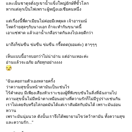
ละเย็นชาดุจดั่งภูเขาน้ำแข็งใหญ่ยักษ์ที่ขั้วโลก
หากแต่ลุกเป็นไฟเพราะผู้หญิงเอเชียคนหนึ่ง
ต่เรื่องนี้พี่ดาเมียนไม่ค่อยมีเหตุผล เจ้าอารมณ์
หดร้ายสุดๆกับนางเอก ถ้าจะทำกันขนาดนี้
เอาแซ่ฟาด แล้วเอาน้ำเกลือราดกันลงไปเลยดีกว่า
มาถึงก็ข่มขืน ข่มขืน ข่มขืน กรี๊ดดด(ยอมค่ะ) ฮาๆๆๆ
เห็นแบบนี้อาจบอกว่าไม่น่าอ่าน แต่อ่านเหอะค่ะ
อ่านแล้วจะอภัย อภัยทุกอย่างงงง
"ฉันเคยถามตัวเองหลายครั้ง
ว่าความสุขนั้นหน้าตามันเป็นเช่นไร
ไร้คำตอบ มีเพียงเสียงหัวเราะของผู้ที่ฟังขบขันในสิ่งที่ฉันถามไป
ความสุขนั้นไม่มีหน้าตาเหมือนอย่างที่ความรักก็ไม่มีรูปร่างเช่นกัน
เราไม่เคยจับหรือไล่กอดมันได้แต่เราสัมผัสกับมันได้ เพราะมันอ่อน
หวาน
เพราะมันนุ่มนวล ดังนั้นเราจึงได้พยายามไขว่คว้าหามัน ทั้งความสุข
ละความรัก..."