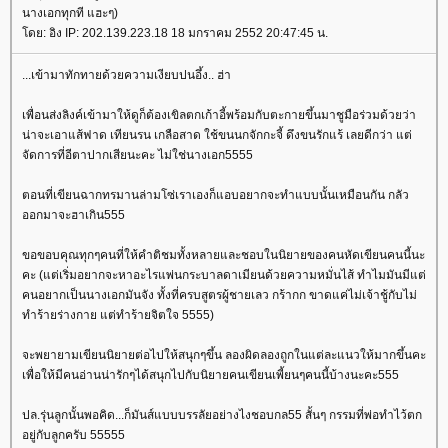
นางเอกทุกที แฮะๆ)
ดย: อิง IP: 202.139.223.18 18 มกราคม 2552 20:47:45 น.
...เข้ามาทักทายด้วยความเงียบปนอึ้ง.. ฮ่า
เพื่อนส่งลิงค์เข้ามาให้ดูก็ต้องเขิลตกเก้าอี้พร้อมกับตะกายขึ้นมาชูมือร่วมด้วยว่า
น่าจะเอาแส้ฟาด เทียนรน เกลือสาด ใช้ขนนกจักกะจี้ ดึงขนรักแร้ เลยดีกว่า แต่
จัดการที่อีตาปากเสียนะคะ ไม่ใช่นางเอก5555
ตอนที่เขียนฉากทรมานล่ามโซ่เราเองก็แอบอยากจะทำแบบนั้นเหมือนกัน กลัว
ออกมาจะฮาเกิน555
ขอขอบคุณทุกๆคนที่ให้คำติชมทั้งหลายและชอบในนิยายของคนหัดเขียนคนนี้นะ
คะ (แต่เริ่มอยากจะหาอะไรแพ่นกระบาลดาเมียนด้วยความหมั่นไส้ ทำไมมันมีแต่
คนอยากเป็นนางเอกมันจัง ทั้งที่ครบสูตรผู้ชายเลว กร้ากก ขาดแค่ไม่เจ้าชู้กับไม่
ทำร้ายร่างกาย แต่ทำร้ายจิตใจ 5555)
จะพยายามเขียนนิยายต่อไปให้สนุกๆขึ้น ลองผิดลองถูกในแต่ละแนวให้มากขึ้นคะ
เพื่อให้มีคนอ่านน่ารักๆได้สนุกไปกับนิยายคนเขียนเพี้ยนๆคนนี้บ้างนะคะ555
ปล.รุ่นลูกนั้นพอคิด...ก็มันส์แบบบรรลัยอย่างไงชอบกล55 สั้นๆ กรรมที่พ่อทำไว้ตก
อยู่กับลูกครับ 55555