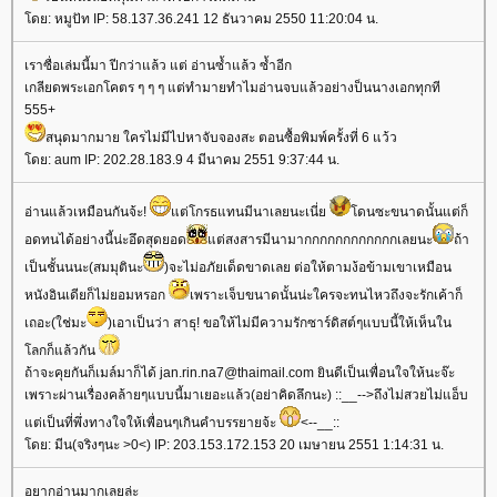
ดย: หมูปัท IP: 58.137.36.241 12 ธันวาคม 2550 11:20:04 น.
เราซื่อเล่มนี้มา ปีกว่าแล้ว แต่ อ่านซ้ำแล้ว ซ้ำอีก
เกลียดพระเอกโคตร ๆ ๆ ๆ แต่ทำมายทำไมอ่านจบแล้วอย่างป็นนางเอกทุกที
555+
สนุดมากมาย ใครไม่มีไปหาจับจองสะ ตอนซื้อพิมพ์ครั้งที่ 6 แว้ว
ดย: aum IP: 202.28.183.9 4 มีนาคม 2551 9:37:44 น.
อ่านแล้วเหมือนกันจ้ะ!
ต่โกรธแทนมีนาเลยนะเนี่
ดนซะขนาดนั้นแต่ก็
อดทนได้อย่างนี้น่ะอึดสุดยอด
ต่สงสารมีนามากกกกกกกกกกกกเลยนะ
ถ้า
เป็นชั้นนนะ(สมมุตินะ
)จะไม่อภัยเด็ดขาดเลย ต่อให้ตามง้อข้ามเขาเหมือน
หนังอินเดียก็ไม่ยอมหรอก
เพราะเจ็บขนาดนั้นน่ะใครจะทนไหวถึงจะรักเค้าก็
เถอะ(ใช่มะ
)เอาเป็นว่า สาธุ! ขอให้ไม่มีความรักซาร์ดิสต์ๆแบบนี้ให้เห็นใน
ลกก็แล้วกัน
ถ้าจะคุยกันก็เมล์มาก็ได้ jan.rin.na7@thaimail.com ยินดีเป็นเพื่อนใจให้นะจ๊ะ
เพราะผ่านเรื่องคล้ายๆแบบนี้มาเยอะแล้ว(อย่าคิดลึกนะ) ::__-->ถึงไม่สวยไม่แอ็บ
ต่เป็นที่พึ่งทางใจให้เพื่อนๆเกินคำบรรยายจ้ะ
<--__::
ดย: มีน(จริงๆนะ >0<) IP: 203.153.172.153 20 เมษายน 2551 1:14:31 น.
อยากอ่านมากเลยล่ะ