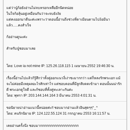
ต่ว่านู๋ก้อยังอ่านไม่จบหรอกเหลืออีกนิดหน่อ
นใจก้อลุ้นอยู่เหมือนกันว่าจะจบยังงั
ต่คงออกมาดีนะค่ะเพราะว่าตอนนี้อ่านถึงช่วงที่ดาเมียนตามไปง้อมีนา
ล้ว......คงสำเร็จ
ก้ออ่านดูนะค่ะ
สำหรับนู๋ชอบมาเล
ดย: Love ia not mine IP: 125.26.118.115 1 เมษายน 2552 19:46:30 น.
เรื่องนี้อ่านไปแล้วก้รู้สึกว่าทั้งคู่ออกแนวงี่เง่าซะมากกว่า แต่ก็หลงรักพระเอก แม้
จะไม่ค่อยมีเหตุผลอะไรสักเท่าไร แต่ชอบตอนที่มีลูกสิงดตเข้ามา ตอนนั้นนน่ารัก
ดี พระเอกดูใจดี และก้ชอบที่ทั้งคู่ทะเลาะกันค่ะ
ดย: พุทรา IP: 203.144.144.164 3 มีนาคม 2553 4:01:31 น.
ขอนิยายน่าอ่านเเนวนี้หน่อยค่ะ!! ชอบมากอ่านเเล้วอินสุดๆๆ^_^
ดย: คนรักนิยาย IP: 124.122.55.124 31 กรกฎาคม 2553 16:11:57 น.
เคยอ่านครั้งนึง ชอบมากกกกกกกกกกกกกกกกกกก