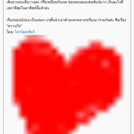
เพิ่งอ่านจบเมื่อวานค่ะ กรี๊ดเหมือนกันเลย ชอบตอนตอบคอลัมน์มาก เป็นอะไรที่
เฮฮาที่สุดในอาทิตย์นี้แล้วค่ะ
เรื่องของ(นัง)เอ เป็นเล่มบางๆสั้นนำเอาตัวละครหลายๆเรื่องมาร่วมกันค่ะ ชื่อเรื่อง
"หวานใจ"
ดย:
ทรโพสเฟียร์