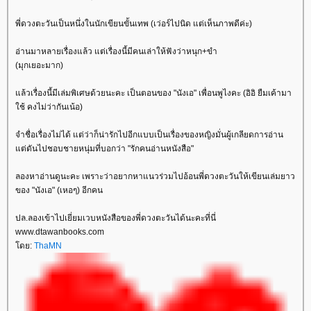
พี่ดวงตะวันเป็นหนึ่งในนักเขียนขั้นเทพ (เว่อร์ไปนิด แต่เห็นภาพดีค่ะ)
อ่านมาหลายเรื่องแล้ว แต่เรื่องนี้มีคนเล่าให้ฟังว่าหนุก+ขำ
(มุกเยอะมาก)
ล้วเรื่องนี้มีเล่มพิเศษด้วยนะคะ เป็นตอนของ "นังเอ" เพื่อนพูไงคะ (อิอิ ยืมเค้ามา
ช้ คงไม่ว่ากันเน้อ)
จำชื่อเรื่องไม่ได้ แต่ว่าก็น่ารักไปอีกแบบเป็นเรื่องของหญิงมั่นผู้เกลียดการอ่าน
ต่ดันไปชอบชายหนุ่มที่บอกว่า "รักคนอ่านหนังสือ"
ลองหาอ่านดูนะคะ เพราะว่าอยากหาแนวร่วมไปอ้อนพี่ดวงตะวันให้เขียนเล่มยาว
ของ "นังเอ" (เหอๆ) อีกคน
ปล.ลองเข้าไปเยี่ยมเวบหนังสือของพี่ดวงตะวันได้นะคะที่นี่
www.dtawanbooks.com
ดย:
ThaMN