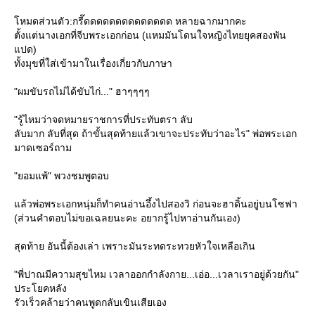
หมดส่วนตัว:กรี๊ดดดดดดดดดดดดดด หลายฉากมากคะ
ตั้งแต่นางเอกที่จีบพระเอกก่อน (แหมมันโดนใจหญิงไทยยุคสองพัน
ปด)
ทั้งมุขที่ใส่เข้ามาในเรื่องเกี่ยวกับภาษา
"ผมขับรถไม่ได้ขับไก่..." ฮาๆๆๆๆ
"รู้ไหมว่าจดหมายราชการที่ประทับตรา ลับ
ลับมาก ลับที่สุด ถ้าขั้นสุดท้ายแล้วเขาจะประทับว่าอะไร" พ่อพระเอก
มาดเซอร์ถาม
"ยอมแพ้" พวงชมพูตอบ
ล้วพ่อพระเอกหนุ่มก็ทำคนอ่านอึ้งไปสองวิ ก่อนจะฮาดิ้นอยู่บนโซฟา
(ส่วนคำตอบไม่ขอเฉลยนะคะ อยากรู้ไปหาอ่านกันเอง)
สุดท้าย อันนี้ต้องเล่า เพราะมันระทดระทวยหัวใจเหลือเกิน
"พี่ปาณมีความสุขไหม เวลาออกกำลังกาย...เอ่อ...เวลาเราอยู่ด้วยกัน"
ประโยคหลัง
รัวเร็วคล้ายว่าคนพูดกลับเขินเสียเอง