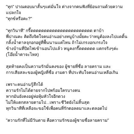
"ทุก" ปาณตอบมาสั้นๆแต่มั่นใจ ต่างจากคนฟังที่ย้อนถามด้วยความ
ปลกใจ
"ทุกข์หรือคะ?"
"ทุกวินาที" กรี๊ดดดดดดดดดดดดดดดดดดดดดดด ตาบ้า
พี่ปาณคะ คิดถึงจิตใจคนอ่านอย่างหนูบ้างมั้ยคะว่าหนูต้องลงไปแดดิ้น
กลิ้งน้ำตาลจุกอกอยู่ที่พื้นนานแค่ไหน ถ้าไม่เกรงอกเกรงใจ
ข้างบ้านที่ปิดไฟเข้านอนไปแล้ว หนูคงกรี๊ดดดดดด แตกจริงๆค่ะ
(โอ๊ยน้ำตาจะไหล)
สุดท้ายคงเป็นความรักมั่นคงของ ผู้ชายที่ชื่อ ลายคราม และ
การเสียสละของผู้หญิงที่ชื่อ งามตา ที่ประทับใจคนอ่านเหลือเกิน
เพราะคนอ่านรู้สึกได้
ความรักไม่ได้ตายจากไปพร้อมใครบางคน
หากมันยังคงอยู่ห่อหุ้มหัวใจอีกดวง
ไม่ให้แตกสลายตามไป...เพราะชีวิตยังไม่สิ้นสุด
ทุกวินาทีที่เหลือจะขอใช้เพื่อคนที่รักตอลดมาและตลอดไป
"ความรักที่ไม่มีวันตาย คือความรักของผู้ชายชื่อลายคราม"