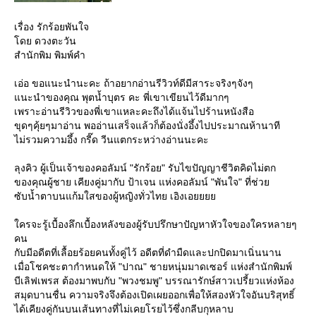
เรื่อง รักร้อยพันใจ
ดย ดวงตะวัน
สำนักพิม พิมพ์คำ
เอ่อ ขอแนะนำนะคะ ถ้าอยากอ่านรีวิวท์ดีมีสาระจริงๆจังๆ
นะนำของคุณ พุตน้ำบุตร คะ พี่เขาเขียนไว้ดีมากๆ
เพราะอ่านรีวิวของพี่เขาแหละคะถึงได้แจ้นไปร้านหนังสือ
ขุดๆคุ้ยๆมาอ่าน พออ่านเสร็จแล้วก็ต้องนั่งอึ้งไปประมาณห้านาที
ไม่รวมความอึ้ง กรี๊ด วีนแตกระหว่างอ่านนะคะ
ลุงคิว ผู้เป็นเจ้าของคอลัมน์ "รักร้อย" รับไขปัญญาชีวิตคิดไม่ตก
ของคุณผู้ชาย เคียงคู่มากับ ป้าเจน แห่งคอลัมน์ "พันใจ" ที่ช่ว
ซับน้ำตาบนแก้มใสของผู้หญิงทั่วไทย เอิงเอ
ครจะรู้เบื้องลึกเบื้องหลังของผู้รับปรึกษาปัญหาหัวใจของใครหลายๆ
คน
กับมีอดีตที่เลื้อยร้อยคนทั้งคู่ไว้ อดีตที่ดำมืดและปกปิดมาเนิ่นนาน
เมื่อโชคชะตากำหนดให้ "ปาณ" ชายหนุ่มมาดเซอร์ แห่งสำนักพิมพ์
บีเลิฟเพรส ต้องมาพบกับ "พวงชมพู" บรรณารักษ์สาวเปรี้ยวแห่งห้อง
สมุดบานชื่น ความจริงจึงต้องเปิดเผยออกเพื่อให้สองหัวใจอันบริสุทธิ์
ได้เคียงคู่กันบนเส้นทางที่ไม่เคยโรยไว้ซึ่งกลีบกุหลาบ