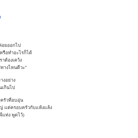
า
กปล่อยออกไป
หรือทำอะไรก็ได้
ราต้องเคว้ง
ปทางไหนดีวะ"
างอย่าง
นเกินไป
รัวที่อบอุ่น
หญ่ แต่ครอบครัวกับแห้งแล้ง
ี่แท่ง พูดไว้)