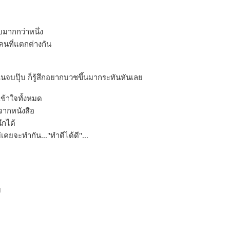
มากกว่าหนึ่ง
คนที่แตกต่างกัน
นจบปุ๊บ ก็รู้สึกอยากบวชขึ้นมากระทันหันเล
ข้าใจทั้งหมด
าจากหนังสือ
นึกได้
่เคยจะทำกัน..."ทำดีได้ดี"...
ม