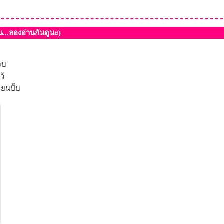
...ลองอ่านกันดูนะ)
จบ
ว้
ียนปั๊บ