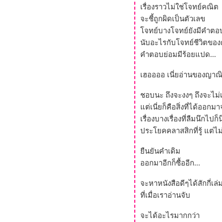
เรื่องราวไม่ใช่โจทย์คณิต
จะชี้ถูกผิดเป็นตัวเลข
จทย์บางโจทย์ยังมีคำตอบ
นับอะไรกับโจทย์ชีวิตของ
คำตอบย่อมมีร้อยแปด...
เฮออออ เนี่ยอ่านของญาณิ
ชอบนะ ถึงจะงงๆ ถึงจะไม่เ
ต่เนี่ยก็คือสิ่งที่ได้ออกม
เรื่องบางเรื่องที่ลืมนึกไปก็
ประโยคคลาสสิกที่รู้ แต่ไม
ืนยันคำเดิม
ออกมาอีกก็ซื้ออีก...
จะหาหนังสือดีๆได้สักกี่เล่
ที่เมื่อเราอ่านจับ
จะได้อะไรมากกว่า