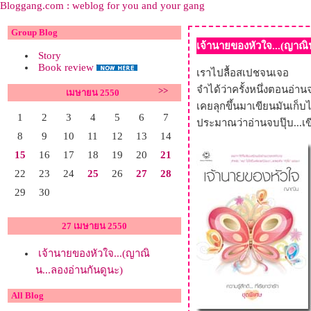
Bloggang.com : weblog for you and your gang
Group Blog
เจ้านายของหัวใจ...(ญาณิน
Story
Book review
เราไปลื้อสเปชจนเจอ
จำได้ว่าครั้งหนึ่งตอนอ่าน
>>
เมษายน 2550
เคยลุกขึ้นมาเขียนมันเก็บไ
1
2
3
4
5
6
7
ประมาณว่าอ่านจบปุ๊บ...เข
8
9
10
11
12
13
14
15
16
17
18
19
20
21
22
23
24
25
26
27
28
29
30
27 เมษายน 2550
เจ้านายของหัวใจ...(ญาณิ
น...ลองอ่านกันดูนะ)
All Blog