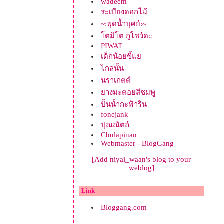
wadeem
ระเบียงดอกไม้
~:พุดน้ำบุศย์:~
ตมิโต กูโชว์ดะ
PIWAT
เด็กน้อยขี้
ไกลนั้น
นราเกตต์
างมะตอยสีชมพู
ปั้นน้ำกะฟ้าริน
fonejank
ปุณณัตถ์
Chulapinan
Webmaster - BlogGang
[Add niyai_waan's blog to your
weblog]
Link
Bloggang.com