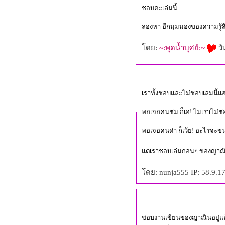
ชอบค่ะเล่มนี้
ลองหา อีกมุมมองของความรู้สึก 
ดย:
~:พุดน้ำบุศย์:~
วั
เราทั้งชอบและไม่ชอบเล่มนี้แ
พอเจอคนชม ก็เอ! ไมเราไม่ชอ
พอเจอคนด่า ก็เว้ย! อะไรจะขนา
ต่เราชอบเล่มก่อนๆ ของญาณินม
ดย: nunja555 IP: 58.9.17
ชอบงานเขียนของญาณินอยู่แล