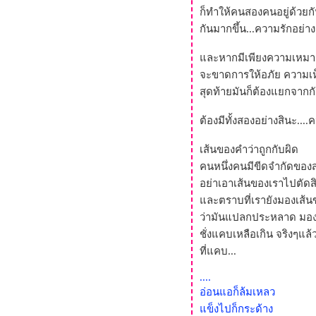
ปราสาททรายในสายฝน
ก็ทำให้คนสองคนอยู่ด้วยก
ดอกไม้และสายลม
กันมากขึ้น...ความรักอย่าง
คุณรู้จักผู้ชายที่ชื่อ "เคช เคเชรี"
ไหมคะ (รักที่ริมทะเลเมฆ)
ละหากมีเพียงความเหมา
เลือดขัตติยา...น้ำตาหลั่งยิ่งกว่า
จะขาดการให้อภัย ความเห็
นละคร
สุดท้ายมันก็ต้องแยกจากกัน
กาลครั้งหนึ่งของหัวใจ...หนังสือที่
ต้องมีทั้งสองอย่างสินะ...
สัมผัสได้ถึงความอบอุ่นแห่ง "รัก"
ร่วมกรี๊ดกร๊าดไปกับ "รักร้อยพัน
เส้นของคำว่าถูกกับผิด
จ" (ช่วยมากรี๊ดเป็นเพื่อน จขบ.
คนหนึ่งคนมีขีดจำกัดของสอ
หน่อยค๊า)
อย่าเอาเส้นของเราไปตัดส
Love Spell ต้องมนต์กลใจ
ละตราบที่เรายังมองเส้น
ของขวัญแห่งหัวใจ
ว่ามันแปลกประหลาด มอง
หากใจไร้จันทร์
ชั่งแคบเหลือเกิน จริงๆแ
ลมซ่อนรัก
ที่แคบ...
Wind of Love สายลมแห่งรัก
กามเทพแสนกลรักอลวนหัวใจใส
....
อ่อนแอก็ล้มเหลว
ปิ๊ง
ข็งไปก็กระด้าง
ภูทยา นคราแห่งดวงใจ : ป้า