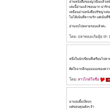
อ่านหนังสือของญาณินแล้วเหมื
เล่มนี้อ่านแล้วชอบมาก น่ารักจ
เหมือนอ่านหนังสือปรัชญาเล่ม
ไม่ได้เน้นที่ความรัก แต่เน้นท
อ่านจบไปหลายรอบแล้วค่ะ
ดย: ปลาทองแก้มยุ้ย IP: 1
หนึ่งในนักเขียนที่เตรียมไปหาม
ติดใจจากอีกมุมมมองของความร
ดย:
สาวไกด์ใจซื่อ
มาแอบยิ้มเงียบๆ
ต่ขอบคุณดังๆ จ้า