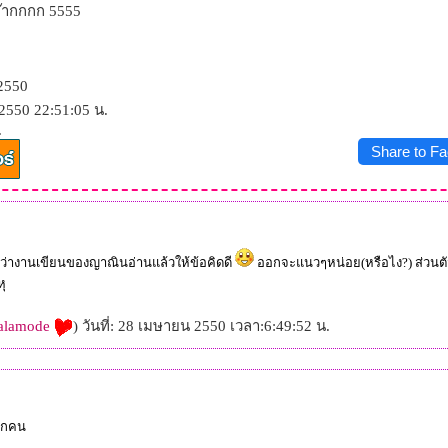
อม๊ากกกก 5555
 2550
2550 22:51:05 น.
.
Share to F
้ยินว่างานเขียนของญาณินอ่านแล้วให้ข้อคิดดี
ออกจะแนวๆหน่อย(หรือไง?) ส่วนตัว
หุ
alamode
) วันที่: 28 เมษายน 2550 เวลา:6:49:52 น.
ีกคน