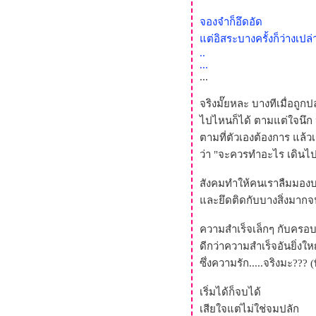
หนอน
จองจำก็อึดอัด
รักด้วยเล่ห์ ร้อยด้วยกล (คีตภา)
ต่อิสระบางครั้งก็ว่างเปล่
ปรายใจ
..
ต้ฟ้าพร่างดาว (yayoi)
...
...
หาดทราย หุ่นขี้ผึ้ง บทที่หนึ่ง
ความรัก
จริงมั๊ยหละ บางทีเมื่อถู
ขอเพียงใจจันทร์ กับ หนึ่งจันทร์
ไปไหนก็ได้ ตามแต่ใจนึก 
กลางใจ
ตามที่ตัวเองต้องการ แล้วเ
บัลก์ลังสายหมอก
ว่า "จะควรทำอะไร เดินไ
เจ้านายของหัวใจ...(ญาณิ
น...ลองอ่านกันดูนะ)
สังคมทำให้คนเราลืมมองบ
เรอา กาลเวลา มนตราแห่งรัก
ละยึดติดกับบางสิ่งมากจ
รอยใจในแรมจันทร์
ความสำเร็จเล็กๆ กับครอบค
ณ สุดเส้นขอบฟ้า
ดีกว่าความสำเร็จอันยิ่งใ
จันทราอุษาคเนย์
ซึ่งความรัก.....จริงมะ??? (พ
คือทุกสิ่งเพื่อเธอ
เริ่มต้นที่คนสองคนมาเจอกัน
เริ่มได้ก็จบได้
เสียใจแต่ไม่ใช่จมปลัก