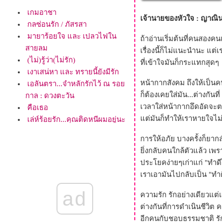
เกมอาชา
เจ้านายของหัวใจ : ญาณิ
กลซ่อนรัก / ภัสรสา
มายาร้อยใจ และ เปลวไฟใน
ถ้าอ่านเริ่มต้นที่คนสองค
สายลม
เรื่องนี้ก็ไม่แนะนำนะ แต่เ
(ไม่)รู้ว่า(ไม่รัก)
ที่เข้าใจมันก็กระแทกสุดๆ
เงาเสน่หา และ ทรายนี้ยังมีรัก
หน้ากากสังคม ถึงให้เป็น
เอลันตรา...จำหลักรักไว้ ณ รอ
ก็ต้องเคยใส่มัน...ต่างกันท
กาล : ดวงตะวัน
เวลาใส่หน้ากากอึดอัดจะต
คือเธอ
ต่มันก็ทำให้เราหายใจไม่ส
เล่ห์ร้อยรัก...คุณติดหนีผมอยู่นะ
บัลลังก์บุหลัน...เตร์ระดาเธลมา
การให้อภัย บางครั้งก็ยา
ข้ารักเจ้า
ิ่งกลับคนใกล้ตัวแล้ว เพร
มาริศ...อินทัต ณ ที่ดาวพราว
ประโยคง่ายๆเก่าแก่ "ทำดีไ
พร่างรัก
เราเอามันไปกลับเป็น "ทำด
หวานเป็นลม ขมเป็นรัก [หนีเสือ
ปะจระเข้จริงๆ!!]
ad
ความรัก รักอย่างเดียวแต่
ผีเสื้อลายตะวัน...คำตอบแห่ง กี
ต่างกันที่การดำเนินชีวิต 
ระดารา อยู่ที่นี่
อีกคนกับชอบธรรมชาติ ร