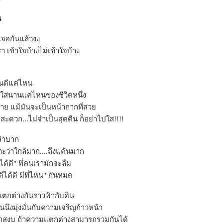
น
นเจอกันแล้วงง
รา เข้าใจบ้างไม่เข้าใจบ้าง
คนดีแค่ไหน
ี่ ใส่นานแค่ไหนของชีวิตหนึ่ง
าย แม้มันจะเป็นหน้ากากที่สว
ะดวก...ไม่จำเป็นสุดตีน ก็อย่าไปใส!!!!
กลำบาก
าะว่าใกล้มาก....ถึงแค้นมาก
ด้ดี" ที่คนเรามักจะลืม
ีได้ดี มีที่ไหน" กันหมด
แตกต่างกันราวฟ้ากับดิน
คนนึงมุ่งมั่นกับความเจริญก้าวหน้า
ักสงบ ถ้าความแตกต่างสามารถรวมกันได้