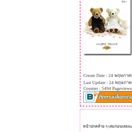
รักด้วยเล่ห์ ร้อยด้วยกล (คีตภา)
ปรายใจ
ต้ฟ้าพร่างดาว (yayoi)
หาดทราย หุ่นขี้ผึ้ง บทที่หนึ่ง
ความรัก
ขอเพียงใจจันทร์ กับ หนึ่งจันทร์
กลางใจ
บัลก์ลังสายหมอก
เจ้านายของหัวใจ...(ญาณิ
น...ลองอ่านกันดูนะ)
Create Date : 24 พฤษภาค
เรอา กาลเวลา มนตราแห่งรัก
Last Update : 24 พฤษภาค
รอยใจในแรมจันทร์
Counter : 5494 Pageviews
ณ สุดเส้นขอบฟ้า
จันทราอุษาคเนย์
คือทุกสิ่งเพื่อเธอ
เริ่มต้นที่คนสองคนมาเจอกัน
หน้าปกคล้าย ๆ เล่มก่อนเลยน