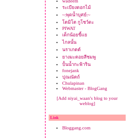
wadeem
ระเบียงดอกไม้
~:พุดน้ำบุศย์:~
ตมิโต กูโชว์ดะ
PIWAT
เด็กน้อยขี้
ไกลนั้น
นราเกตต์
างมะตอยสีชมพู
ปั้นน้ำกะฟ้าริน
fonejank
ปุณณัตถ์
Chulapinan
Webmaster - BlogGang
[Add niyai_waan's blog to your
weblog]
Link
Bloggang.com