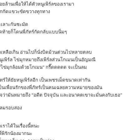
ยล้านเพื่อให้ได้ตัวหนูเพิร์ลของเรามา
จิกกัดแขวะขัดขวางทุกทาง
เลาะกันชะมัด
ุดท้ายก็โดนพี่ภัทร์กัดกลับแบบนิ่มๆ
ิกเหลือเกิน อ่านไปก็นั่งบิดม้วนต่วนไปหลายตลบ
เพิร์ล ไข่มุกหมายถึงเพิร์ลส่วนโกเมนเป็นอัญมณี
 "ไข่มุกล้อมด้วยโกเมน" กรี๊ดดดดด จะเป็นลม
ทร์ให้ยัยหนูเพิร์ลอีก เป็นเพชรเม็ดขนาดเท่ากัน
ู้เป็นเพื่อนรักของพี่ภัทร์เป็นคนเฉลยความหมายของมัน
ใจว่ามันหมายถึง "อดีต ปัจจุบัน และอนาคตเขาจะมั่นคงกับเธอ"
็นลมรอบสอง
เราได้ในเรื่องนี้หนะ
ี่พิรักน้องมากนะ