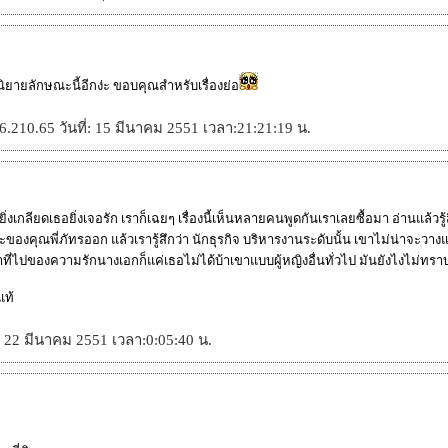
นนิยายลักษณะนี้อีกง่ะ ขอบคุณสำหรับเรื่องย่อ
.210.65 วันที่: 15 มีนาคม 2551 เวลา:21:21:19 น.
ยิ่งเกลียดเธอยิ่งเจอรัก เราก็เฉยๆ เรื่องนี้เห็นหลายคนพูดกันเราเลยซื้อมา อ่านแล้วรู
องคุณพี่ภัทรออก แล้วเรารู้สึกว่า นักธุรกิจ บริหารงานระดับนั้น เขาไม่น่าจะวาง
ี่ไปของความรักนางเอกก็แค่เธอไม่ได้บ้าเขาแบบผู้หญิงอื่นทั่วไป มันยังไงไม่ทรา
แท้
่: 22 มีนาคม 2551 เวลา:0:05:40 น.