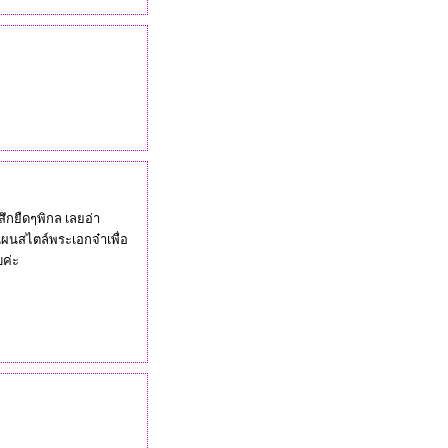
้สึกยืดๆพิกล เลยอ่า
แผนสไตล์พระเอกจ๋าเพื่อ
บค่ะ