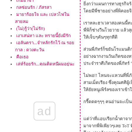
เกมอาชา
ิ่งกว่าแผนการทางธุรกิจร้อ
กลซ่อนรัก / ภัสรสา
ดยมีพี่ชายอย่างพี่พิคอย
มายาร้อยใจ และ เปลวไฟใน
สายลม
เราหละฮาเวลาสองคนนี้ทะ
(ไม่)รู้ว่า(ไม่รัก)
พี่พิก็ช่างวีนโวยวาย แล้วส
เงาเสน่หา และ ทรายนี้ยังมีรัก
ห้เจ็บๆคันๆทุกทีดิ
เอลันตรา...จำหลักรักไว้ ณ รอ
ส่วนพี่ภัทร์ก็ขยันโรแมนต
กาล : ดวงตะวัน
อย่างฉากงานวันเกิดของหนู
คือเธอ
ประจำราศีเกิดของพี่ภัทร์
เล่ห์ร้อยรัก...คุณติดหนีผมอยู่นะ
บัลลังก์บุหลัน...เตร์ระดาเธลมา
ไม่พอ!! ไหนจะแหวนที่พี่ภั
ข้ารักเจ้า
สามเม็ดเรียง ซึ่งคุณศศิผ
มาริศ...อินทัต ณ ที่ดาวพราว
ห้ยัยหนูเพิร์ลของเราเข้า
พร่างรัก
หวานเป็นลม ขมเป็นรัก [หนีเสือ
กรี๊ดดดๆๆๆ คนอ่านจะเป
ปะจระเข้จริงๆ!!]
ad
ผีเสื้อลายตะวัน...คำตอบแห่ง กี
ต่ว่าที่แอบเรียกน้ำตาจาก
ระดารา อยู่ที่นี่
มาจากพี่พิเพียวๆเลย ToT พ
ปราสาททรายในสายฝน