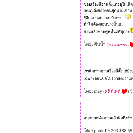
ชอบเรื่องนี้อ่านตั้งแต่อยู่ในเน
ต่พบถีงสองตอนสุดท้ายเข้ามาอ
รุ้สึกแบบอยากจะบ้าตาย...
ทำไมต้องสอบช่วงนั้นอ่ะ
อ่านแล้วชอบคู่หมั้นศศิสุดอ่ะ
ดย: ต้นน้ำ (
watersweet
เราติดตามอ่านเรื่องนี้ตั้งแต
เฉพาะตอนขอไปรยาแต่งงานพร
ดย: may (
ศศิกัณห์
) 
สนุกมากค่ะ อ่านแล้วคิดถึงพี
ดย: pook IP: 203.188.55.2