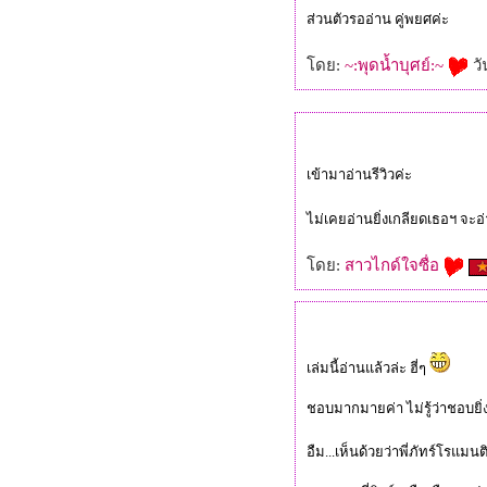
ส่วนตัวรออ่าน คู่พยศค่ะ
ดย:
~:พุดน้ำบุศย์:~
วั
เข้ามาอ่านรีวิวค่ะ
ไม่เคยอ่านยิ่งเกลียดเธอฯ จะอ่านเ
ดย:
สาวไกด์ใจซื่อ
เล่มนี้อ่านแล้วล่ะ ฮี่ๆ
ชอบมากมายค่า ไม่รู้ว่าชอบยิ่งเ
อืม...เห็นด้วยว่าพี่ภัทร์โรแม