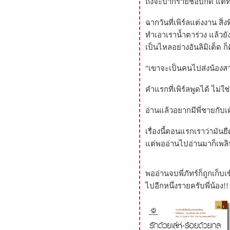
ถึงจะปากร้ายชอบกัด แต่ท
ดอกไม้และสายลม
คุณรู้จักผู้ชายที่ชื่อ "เคช เคเชรี"
ฉากวันที่เพิร์ลแต่งงาน สิ่ง
ไหมคะ (รักที่ริมทะเลเมฆ)
ทำเอาเราน้ำตาร่วง แล้วยั
เลือดขัตติยา...น้ำตาหลั่งยิ่งกว่า
เป็นไหลอย่างอันลิมิเต็ด ก็
นละคร
กาลครั้งหนึ่งของหัวใจ...หนังสือที่
"เขาจะเป็นคนไปส่งน้องสาวสู
สัมผัสได้ถึงความอบอุ่นแห่ง "รัก"
คำแรกที่เพิร์ลพูดได้ ไม่ใช่
ร่วมกรี๊ดกร๊าดไปกับ "รักร้อยพัน
จ" (ช่วยมากรี๊ดเป็นเพื่อน จขบ.
อ่านแล้วอยากมีพี่ชายกับเ
หน่อยค๊า)
Love Spell ต้องมนต์กลใจ
เรื่องนี้ตอนแรกเราว่ามั
ของขวัญแห่งหัวใจ
ต่พออ่านไปอ่านมาก็เพลินดี
หากใจไร้จันทร์
ลมซ่อนรัก
พออ่านจบพี่ภัทร์ก็ถูกเก็บ
Wind of Love สายลมแห่งรัก
ไปอีกหนึ่งรายครับพี่น้อง!!
กามเทพแสนกลรักอลวนหัวใจใส
ปิ๊ง
ภูทยา นคราแห่งดวงใจ : ป้า
หนอน