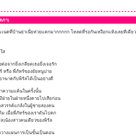
ีตภา)
ราะเนตที่บ้านย่าเนี่ยห่วยแตกมากกกกก โหลดที่รอกันเหงือกแห้งเลยทีเดียว
มใส
่องต่อจากยิ่งเกลียดเธอยิ่งเจอรัก
์ หรือ พี่ภัทร์ของยัยหนูปา
อาฆาตกับพิรัลได้เป็นอย่างดี
ความแค้นในครั้งนั้น
่มีฝ่ายในฝ่ายหนึ่งตายไปเสียก่อน
อสวรรค์แกล้งในผู้ชายสองคน
ดิม เมื่อพี่ภัทร์ของเราดันไปตก
พิร์ล)น้องสาวคนเดียวของพิรัล
่อตกวางแผนการเป็นขั้นเป็นตอน