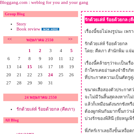
Bloggang.com : weblog for you and your gang
Group Blog
รักด้วยเล่ห์ ร้อยด้วยกล (ค
Story
Book review
เรื่องนี้ขอไม่ลงรูปนะ เพ
<<
>>
พฤษภาคม 2550
รักด้วยเล่ห์ ร้อยด้วยกล
1
2
3
4
5
ดย: คีตภา สำนักพิม แจ่
6
7
8
9
10
11
12
เรื่องนี้คล้ายๆว่าจะเป็นเรื
13
14
15
16
17
18
19
ถ้าใครเคยอ่านคงจำธีรภัทร
20
21
22
23
24
25
26
ที่ประกาศความเป็นศัตรูคู่
27
28
29
30
31
ขนาดเสือสองตัวประกาศว่า
จะไม่มีวันสิ้นสุดลงหากไม
24 พฤษภาคม 2550
ล้วก็เหมือนดังนรกชังหรื
รักด้วยเล่ห์ ร้อยด้วยกล (คีตภา)
ต้องผูกพันกันมากขึ้นกว่าเ
บ่วงรักของพิสินี (ยัยหนูเ
All Blog
พี่ภัทร์เราเลยถึงขั้นเหงื