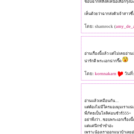
ชอบฉากที่สิงห์เหนือเสือกรุงป
เห็นด้วยว่าฉากส่งตัวเจ้าสาวซ
ดย: shamrock (
amy_de_
อ่านเรื่องนี้แล้ว แต่ไม่เคยอ่านเรื
น่ารักดี พระเอกน่ากรี๊ด
ดย:
kornnakarn
วันที
อ่านแล้วเหมือนกัน....
ต่ต้องไม่มีใครมองมุมเราแน
พี่ภัทธเป็นโลลิค่อนชัวร์555+
อย่าพึ่งว่า...ชอบพระเอกเรื่อง
ต่แค่นึกขำขำอ่ะ
เพราะน้องเราออกแนวบ้าเลยอ