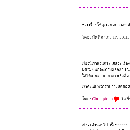
ชอบเรื่องนี้ที่สุดเลย อยากอ่า
ดย: มัตสึคาเสะ IP: 58.136
เรื่องนี้เราสวนกระแสแฮะ เรื่อง
นข้ามๆ พอจะเดาบุคลิกลักษณะข
ห้ได้นางเอกมาครอง แล้วที่มาท
เราคงเป็นพวกสวนกระแสของ
ดย:
Chulapinan
วันที
เพิ่งจะอ่านจบไป กรี๊ดๆๆๆๆๆๆ