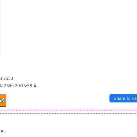
ม 2550
ม 2550 20:15:58 น.
.
Share to F
ะคะ