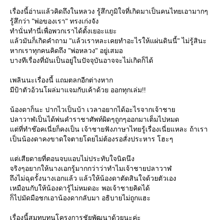
เรื่องนี้อ่านแล้วคิดถึงในหลวง รู้สึกภูมิใจที่เกิดมาเป็นคนไทยเอามากๆ
รู้สึกว่า "พ่อของเรา" ทรงเก่งจัง
ทำนั่นทำนี่เพื่อพวกเราได้ตั้งเยอะแยะ
ล้วมันก็เกิดคำถาม "แล้วเราหละเคยทำอะไรให้แผ่นดินนี้" ไม่รู้สินะ
หากเราทุกคนคิดถึง "พ่อหลวง" อยู่เสมอ
บางทีเรื่องที่มันเป็นอยู่ในปัจจุบันอาจจะไม่เกิดก็ได้
เพลินนะเรื่องนี้ แถมตลกอีกต่างหาก
มีป้าตัวอ้วนโผล่มาแจมกับเค้าด้วย ออกทุกเล่ม!!
น้องดาก็นะ ปากไวเป็นบ้า เวลาอยากได้อะไรจากเจ้าชา
ปลาวาฬเป็นได้พ่นคำราชาศัพท์ผิดๆถูกๆออกมาเต็มไปหมด
ต่ที่ทำช๊อคเนี่ยก็คงเป็น เจ้าชายฟังภาษาไทยรู้เรื่องเนี่ยแหละ ถ้าเรา
เป็นน้องดาคงขาดใจตายโดยไม่ต้องรอสั่งประหาร โฮะๆ
ต่เสียดายที่ตอนจบแอบไม่ประทับใจนิดนึง
จริงๆอยากให้นางเอกรู้มากกว่าว่าทำไมเจ้าชายปลาวาฬ
ถึงไม่ฉุดรั้งนางเอกแล้ว แล้วให้น้องดาตัดสินใจด้วยตัวเอง
เหมือนกับให้น้องดารู้ไม่หมดอะ พอเจ้าชายคิดได้
ก็ไปมัดมือชกเอาน้องดากลับมา อธิบายไม่ถูกแฮะ
เรื่องนี้สมทบทุนโครงการชัยพัฒนาด้วยนะค่ะ