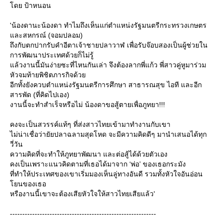
ดย ป้าหนอน
'น้องดานะน้องดา ทำไมถึงเห็นแก่ตำแหน่งรัฐมนตรีกระทรวงเกษตร
ละสหกรณ์ (จอมปลอม)
ถึงกับตกปากรับคำอีตาเจ้าชายปลาวาฬ เพื่อรับจ๊อบสองเป็นผู้ช่วยใน
การพัฒนาประเทศด้วยก็ไม่รู้
ล้วงานนี้มันง่ายซะที่ไหนกันเล่า จึงต้องลากพี่แก้ว พี่สาวคู่หูมาร่วม
หัวจมท้ายพิชิตภารกิจด้ว
อีกทั้งยังควบตำแหน่งรัฐมนตรีการศึกษา สาธารณสุข ไอที และอีก
สารพัด (ที่คิดไปเอง)
งานนี้จะทำสำเร็จหรือไม่ น้องดาขอสู้ตายเพื่อภูทยา!!!
คงจะเป็นสวรรค์แท้ๆ ที่ส่งสาวไทยเข้ามาทำงานกับเขา
ไม่น่าเชื่อว่ายัยปลาฉลามสุดโหด จะมีความคิดดีๆ มานำเสนอได้ทุก
วี่วัน
ความคิดที่จะทำให้ภูทยาพัฒนา และต่อสู้ได้ด้วยตัวเอง
คงเป็นเพราะแนวคิดตามที่เธอได้มาจาก ‘พ่อ’ ของเธอกระมัง
ที่ทำให้ประเทศของเขาเริ่มมองเห็นลู่ทางอันดี รวมทั้งหัวใจอันอ่อน
นของเธอ
หรืองานนี้เขาจะต้องเสียหัวใจให้สาวไทยเสียแล้ว'
-----------------------------------------------------------