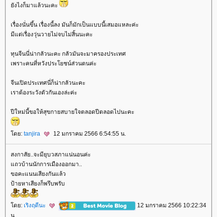
ังไงก็มาแล้วนะคะ
เรื่องนั่นขึ้น เรื่องนี้ลง มันก็มักเป็นแบบนี้เสมอแหละค่ะ
มีแต่เรื่องวุ่นวายไม่จบไม่สิ้นนะคะ
ทุนจีนนี่น่ากลัวนะคะ กลัวมันจะมาครองประเทศ
เพราะคนที่หวังประโยชน์ส่วนตนค่ะ
จีนเปิดประเทศนี่ก็น่ากลัวนะคะ
เราต้องระวังตัวกันเองล่ะค่ะ
ปีใหม่นี้ขอให้สุขกายสบายใจตลอดปีตลอดไปนะคะ
ดย:
tanjira
12 มกราคม 2566 6:54:55 น.
สงกาสัย..จะมียุบวสภาแน่นอนค่ะ
ถวบ้านนักการเมืองออกมา..
ขอคะแนนเสียงกันแล้ว
ป้ายหาเสียงก็พรึบพรับ
ดย:
เริงฤดีนะ
12 มกราคม 2566 10:22:34
น.