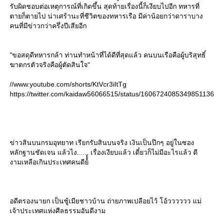
รับผิดชอบต่อเหตุการณ์ที่เกิดขึ้น สุดท้ายเรื่องนี้ก็เงียบไปอีก ทหารที่
ตายก็ตายไป น่าเศร้านะที่ชีวิตของทหารเรือ มีค่าน้อยกว่าดาราบาง
คนที่มีข่าวกว่าครึ่งปีเสียอีก
"ขอสดุดีทหารกล้า ท่านทำหน้าที่ได้ดีที่สุดแล้ว คนบนเรือคือผู้บริสุทธิ์
ฆาตกรตัวจริงคือผู้ตัดสินใจ"
//www.youtube.com/shorts/KtVcr3iItTg
https://twitter.com/kaidaw56066515/status/1606724085349851136
ข่าวสินบนกรมอุทยาท เรียกรับสินบนจริง เงินเป็นปึกๆ อยู่ในซอง
หลักฐานชัดเจน แล้วไง...... เรื่องเงียบแล้ว เดี๋ยวก็ไม่มีอะไรแล้ว ดี
งามเหลือเกินประเทศคนดีย์์์์
อดีตรองนายก เป็นชู้เมียชาวบ้าน ถ่ายภาพเปลือยไว้ โอ้วววววว แม่
เจ้าประเทศแห่งศีลธรรมอันดีงาม