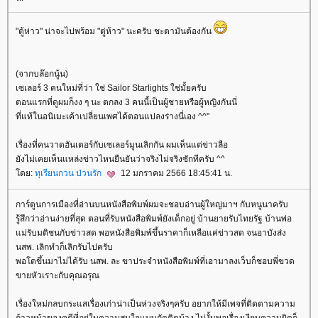
"ตู้ห่าว" น่าจะไปพร้อม "ตู่ห้าว" นะครับ ชะตามันต้องกัน
(จากบล๊อกนู้น)
เซเลอร์ 3 คนใหม่ที่ว่า ใช่ Sailor Starlights ใช่มั้ยครับ
ตอนแรกที่ดูผมก็งง ๆ นะ ตกลง 3 คนนี้เป็นผู้ชายหรือผู้หญิงกันนี่
ที่แท้ในอนิเมะเค้าเปลี่ยนเพศได้ตอนแปลงร่างนี่เอง ^^"
เรื่องที่คนวาดฮันเตอร์กับเซเลอร์มูนเลิกกัน ผมเห็นแต่ข่าวลือ
ังไม่เคยเห็นแหล่งข่าวไหนยืนยันว่าจริงไม่จริงซักทีครับ ^^
ดย:
ทุเรียนกวน ป่วนรัก
12 มกราคม 2566 18:45:41 น.
การ์ตูนการเมืองที่อ่านบนหนังสือพิมพ์ผมจะชอบอ่านผู้ใหญ่มาฯ กับหนูนาครับ
รู้สึกว่าอ่านง่ายที่สุด ตอนที่รับหนังสือพิมพ์ยังเด็กอยู่ บ้านยายรับไทยรัฐ บ้านพ่อ
ม่รับมติชนกับข่าวสด พอหนังสือพิมพ์ขึ้นราคาก็เหลือแค่ข่าวสด จนอาบังส่ง
นสพ. เลิกทำก็เลิกรับไปครับ
พอโตขึ้นมาไม่ได้รับ นสพ. ละ ขาประจำหนังสือพิมพ์ที่เอามาลงเว็บก็ชอบพี่ขวด
ขายหัวเราะกับคุณอรุณ
เรื่องใหม่กลบกระแสเรื่องเก่าน่าเป็นห่วงจริงๆครับ อยากให้มีเพจที่ติดตามความ
ก้าวหน้าของคดีที่อยู่ในความสนใจแบบกัดติดบ้าง ไม่งั้นพอเรื่องเงียบความผิดก็