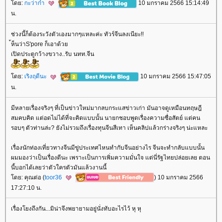
ดย:
กะว่าก๋า
10 มกราคม 2566 15:14:49
น.
ช่วงนี้ก็ต้องระวังตัวเองมากๆแหละค่ะ ทัวร์จีนลงเนียะ!!
้ห็นว่าS'pore ก็เอาด้ว
เปิดประตูกว้างขวาง..รับ นทท.จีน
ดย:
เริงฤดีนะ
10 มกราคม 2566 15:47:05
น.
มีหลายเรื่องจริงๆ ที่เป็นข่าวใหม่มากลบกระแสข่าวเก่า มันอาจดูเหมือนทฤษฎี
สมคบคิด แต่อดไม่ได้ที่จะคิดแบบนั้น นายกชอบพูดเรื่องความซื่อสัตย์ แต่คน
รอบๆ ตัวท่านล่ะ? ยังไม่รวมถึงเรื่องทุนจีนสีเทา เห็นคลิปแล้วกร่างจริงๆ น่ะแหละ
เรื่องนักท่องเที่ยวทางจีนมีขู่ประเทศไหนทำกับจีนอย่างไร จีนจะทำกลับแบบนั้น
ผมมองว่าเป็นเรื่องดีนะ เพราะเป็นการเพิ่มความมั่นใจ แต่นี่รัฐไทยปล่อยเลย ตอน
นี้บอกได้เลยว่าตัวใครตัวมันแล้วงานนี้
ดย: คุณต่อ (
toor36
) 10 มกราคม 2566
17:27:10 น.
เรื่องโยงถึงกัน...มิน่าจึงพยายามอยู่นั่งทับอะไรไว้ หุ หุ