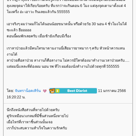
ลุงเลยจุดมาให้เรียบร้อยครับ ทีแรกว่าจะกินตอน 6 โมง แต่ลุงจุดเตามาตั้งแต่ 4
มงครึ่ง อ่ะ เอาวะ กินเลยแล้วกัน 555555
เอาจริงๆ ผมว่าผมก็ไม่ได้นอนน้อยขนาดนั้น หรือด้วยวัย 30 นอน 4 ชั่วโมงไม่ได้
ซะแล้ว ฮือออออ
ตอนนี้ผมพักเลยครับ เมื่อเช้ายังเกือบมีเรื่อง
เราลาป่วยแล้วมีคนโทรมาตามงานนี่เสียมารยาทมาก ๆ ครับ หัวหน้าควรแทน
งานได้
ลาป่วยคือลาป่วย ลางานก็คือลางาน ไม่ควรมีใครต้องมาทำงานเวลาป่วยครับ.....
ต่ผมนี่แหละที่ต้องผม นอน รพ ทีไร ผมต้องนั่งทำงานไปด้วยทุกที 555555
ดย:
จันทราน็อคเทิร์น
11 มกราคม 2566
16:20:22 น.
นึกถึงหนังสือส่วนที่หายไปด้วยครับ
คู่รักเหมือนวงกลมที่มีชิ้นส่วนหนึ่งหายไป
เมื่อไหร่ที่เราหาชิ้นส่วนนั้นเจอ
เราก็ประสบความสำเร็จในความรักครับ