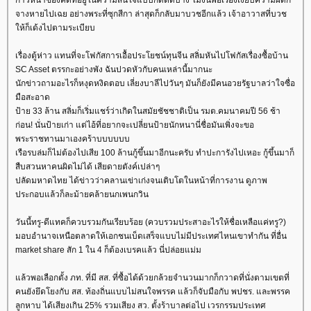
จางหายไปเฉย อย่างพระที่ซุกสีกา ล่าสุดก็กลับมาบวชอีกแล้ว เจ้าอาวาสที่บวช
ห้ก็เด้งไปตามระเบียบ
เรื่องตู้ห่าว แทนที่จะโฟกัสการเอื้อประโยชน์ทุนจีน สลิ่มหันไปโฟกัสเรื่องซื้อบ้าน
SC Asset ตรรกะอย่างพัง ฉันปวดหัวกับคนเหล่านี้มากนะ
นักข่าวถามอะไรก็หงุดหงิดตอบ เลี่ยงบาลีไปวันๆ มันก็ยังมีคนอวยรัฐบาลว่าใจซื่อ
มือสะอาด
ป้าย 33 ล้าน สลิ่มก็เริ่มแชร์ว่าเกิดในสมัยชัชชาติเป็น รมต.คมนาคมปี 56 ช้า
ก่อน! นั่นป้ายเก่า แต่ไอ้ที่อยากจะเปลี่ยนป้ายนักหนานี่ชื่อมันเพิ่งจะขอ
พระราชทานมาเองคร้าบบบบบบ
เรือรบล่มก็ไม่ต้องไปเสีย 100 ล้านกู้ขึ้นมาอีกนะครับ ทำปะการังไปเหอะ กู้ขึ้นมาก็
สืบสวนหาคนผิดไม่ได้ เสียดายตังค์เปล่าๆ
ปลัดมหาดไทย ได้ข่าวว่าคลานเข่าเก่งจนเติบโตในหน้าที่การงาน ดูภาพ
ประกอบแล้วก็ละม้ายคล้ายนกเพนกวิน
วันนี้ทรู-ดีแทคก็ควบรวมกันเรียบร้อย (ควบรวมประสาอะไรให้ชื่อเหลือแค่ทรู?)
มอบอำนาจเหนือตลาดให้เอกชนเบ็ดเสร็จแบบไม่มีประเทศไหนเขาทำกัน ที่อื่น
market share สัก 1 ใน 4 ก็ต้องเบรคแล้ว นี่ปล่อยแม่ม
ล้วพอเลือกตั้ง ภท. ที่มี สส. ที่ซื้อได้ด้วยกล้วยจำนวนมากก็กวาดที่นั่งตามเขตที่
คนยังยึดโยงกับ สส. ท้องถิ่นแบบไม่สนใจพรรค แล้วก็จับมือกับ พปชร. และพรรค
ลูกหาบ ได้เสียงเกิน 25% รวมเสียง สว. ตั้งร้าบาลต่อไป เวรกรรมประเทศ