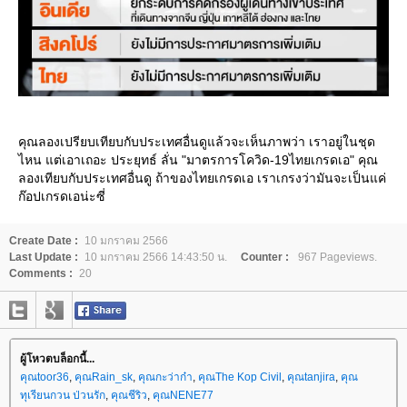
คุณลองเปรียบเทียบกับประเทศอื่นดูแล้วจะเห็นภาพว่า เราอยู่ในชุด
ไหน แต่เอาเถอะ ประยุทธ์ ลั่น "มาตรการโควิด-19ไทยเกรดเอ" คุณ
ลองเทียบกับประเทศอื่นดู ถ้าของไทยเกรดเอ เราเกรงว่ามันจะเป็นแค่
ก๊อปเกรดเอน่ะซี่
Create Date :
10 มกราคม 2566
Last Update :
10 มกราคม 2566 14:43:50 น.
Counter :
967 Pageviews.
Comments :
20
ผู้โหวตบล็อกนี้...
คุณtoor36
,
คุณRain_sk
,
คุณกะว่าก๋า
,
คุณThe Kop Civil
,
คุณtanjira
,
คุณ
ทุเรียนกวน ป่วนรัก
,
คุณชีริว
,
คุณNENE77