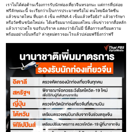
เราไม่ได้ต่อต้านเรื่องการรับนักท่องเที่ยวจีนหรอกนะ แต่การที่ปล่อ
ฟรีลักษณะนี้ จะเรียกว่าเป็นการประมาทหรือไม่ คนไทยฉีดวัคซีน
ล้วขนาดไหน ที่บอก 4 เข็ม mRNA 4 เข็มแล้วหรือยัง? แล้วยารักษา
หรือวัคซีนชนิดใหม่ล่ะ ได้เตรียมมากน้อยแค่ไหน เห็นข่าวจากสื่อหลัก
ล้วเราปวดใจ ขอรับบริจาค แสดงว่ายังไม่มี นี่คือการเตรียมความ
พร้อมอย่างนั้นหรือ? ล่าสุดม่ตรวจอะไรแล้วปล่อยฟรียิ่งกว่าฟรี