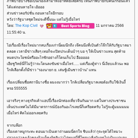
ภาพป้ายบางซื่อเป็นเรื่องเล่ามาทั้งอาทิตย์เลยครับ เห็นภาพป้ายกับคนเร่ร่อนแล้ว
ได้แต่ถอนหายใจ เฮ้อออ
ส่วนข่าวคอรัปชั่น ถอนหายใจอีกรอบ
หวังว่ารัฐบาลชุดใหม่จะดีขึ้นนะ แต่ไม่รู้เมื่อไหร่
ดย:
The Kop Civil
11 มกราคม 2566
11:55:40 น.
ไอ่เรื่องมีเรื่องใหม่มากลบเรื่องเก่านี่ผมนึกถึง เจ๊คนนึงที่เป้นตัวโจ๊กให้กับรัฐบาลมา
ตลอด เวลามีข่าวเสียๆ เทอก็จะเปิดประเด็นบ้าๆ บอ ๆ ให้เป็นข่าวแทน สุดท้า
หมดประโยชน์หรืออะไรซักอย่างก็โดนเก็บไป ฮือออออ
เฮียชูวิทย์นี่ก็ไม่รู้ว่าจะโดนลงขันฆ่าเมื่อไหร่...... แต่เรื่องตู้ห่าว นี่เงียบแล้วนะ พอ
กล้เลือกตั้งก็มีข่าว “รองนายก ย. เล่นชู้เมีนชาวบ้าน” แทน
เรื่องเปลี่ยนชื่อสถานีบางซื่อ ผมงงมากว่า ใกล้เปลี่ยนรัฐบาลเลยต้องรีบใช้เงินงี้
หรอ 555555
เอาจริงๆ ทางธุรกิจเค้าแฮปปี้เรื่องนักท่องเที่ยวจีนกันมาก แต่ในทางประชาชน
เห็นประเทศไม่ได้มีมาตรการณ์ป้องกันอะไรเลยนี่ก็เครียดครับ ไม่รู้จะตู้มมมมมม
เมื่อไหร่ คิดไม่ออกเลยครับ
จากบล๊อก
เรื่องเตาหมูกระทะ ตอนมาเป้นเตาถ่านผมนี่ตกใจ ชิบแล้ว! กุจะจุดได้ไหมวะ
ปรากฎว่าลุงเจ้าของร้านก็คงรู้ครับว่าไอ่หมอนี่ที่โทรมาสั่งมันจุดไม่เป้นแน่นอน