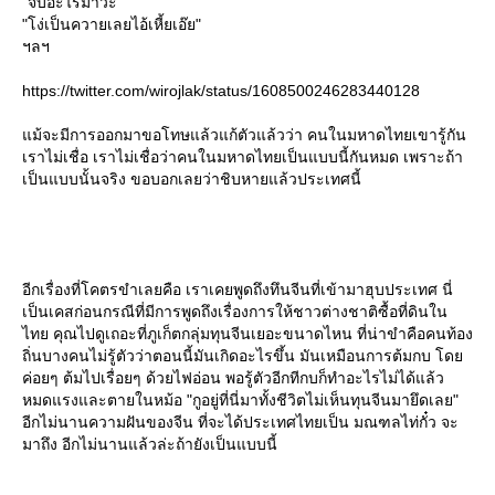
"จบอะไรมาวะ"
"โง่เป็นควายเลยไอ้เหี้ยเอ๊ย"
ฯลฯ
https://twitter.com/wirojlak/status/1608500246283440128
ม้จะมีการออกมาขอโทษแล้วแก้ตัวแล้วว่า คนในมหาดไทยเขารู้กัน
เราไม่เชื่อ เราไม่เชื่อว่าคนในมหาดไทยเป็นแบบนี้กันหมด เพราะถ้า
เป็นแบบนั้นจริง ขอบอกเลยว่าชิบหายแล้วประเทศนี้
อีกเรื่องที่โคตรขำเลยคือ เราเคยพูดถึงทึนจีนที่เข้ามาฮุบประเทศ นี่
เป็นเคสก่อนกรณีที่มีการพูดถึงเรื่องการให้ชาวต่างชาติซื้อที่ดินใน
ไทย คุณไปดูเถอะที่ภูเก็ตกลุ่มทุนจีนเยอะขนาดไหน ที่น่าขำคือคนท้อง
ถิ่นบางคนไม่รู้ตัวว่าตอนนี้มันเกิดอะไรขึ้น มันเหมือนการต้มกบ โด
ค่อยๆ ต้มไปเรื่อยๆ ด้วยไฟอ่อน พอรู้ตัวอีกทีกบก็ทำอะไรไม่ได้แล้ว
หมดแรงและตายในหม้อ "กูอยู่ที่นี่มาทั้งชีวิตไม่เห็นทุนจีนมายึดเลย"
อีกไม่นานความฝันของจีน ที่จะได้ประเทศไทยเป็น มณฑลไท่กั๋ว จะ
มาถึง อีกไม่นานแล้วล่ะถ้ายังเป็นแบบนี้