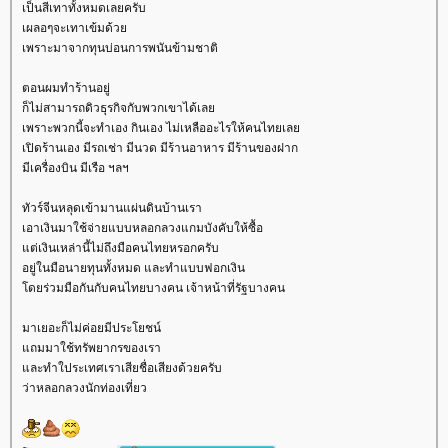
เป็นสีเทาทั้งหมดเลยครับ
เผลอๆจะเทาเข้มด้ว
เพราะมาจากทุนบ่อนการพนันข้ามชาติ
ตอนผมทำร้านอยู่
ก็ไม่สามารถดิวธุรกิจกับพวกเขาได้เล
เพราะพวกนี้จะทำเอง กินเอง ไม่เหลืออะไรให้คนไทยเล
เปิดร้านเอง มีรถเช่า มีนวด มีร้านอาหาร มีร้านของฝาก
มีเครื่องบิน มีเรือ ฯลฯ
ทัวร์จีนหลุดเข้ามานแผ่นดินบ้านเรา
เอาเงินมาใช้จ่ายแบบหลอกลวงแกมบังคับให้ซื้อ
ต่เงินเหล่านี้ไม่ถึงมือคนไทยหรอกครับ
อยู่ในมือนายทุนทั้งหมด และทำแบบฟอกเงิน
ดยร่วมมือกันกับคนไทยบางคน เจ้าหน้าที่รัฐบางคน
มาเยอะก็ไม่ค่อยมีประโยชน์
ถมมาใช้ทรัพยากรของเรา
ละทำใประเทศเราเสียชื่อเสียงด้วยครับ
ว่าหลอกลวงนักท่องเที่ยว