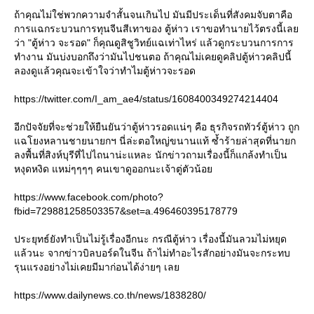
ถ้าคุณไม่ใช่พวกความจำสั้นจนเกินไป มันมีประเด็นที่สังคมจับตาคือ
การแฉกระบวนการทุนจีนสีเทาของ ตู้ห่าว เราขอทำนายไว้ตรงนี้เล
ว่า "ตู้ห่าว จะรอด" ก็คุณดูสิชูวิทย์แฉเท่าไหร่ แล้วดูกระบวนการการ
ทำงาน มันบ่งบอกถึงว่ามันไปชนตอ ถ้าคุณไม่เคยดูคลิปตู้ห่าวคลิปนี้
ลองดูแล้วคุณจะเข้าใจว่าทำไมตู้ห่าวจะรอด
https://twitter.com/I_am_ae4/status/1608400349274214404
อีกปัจจัยที่จะช่วยให้ยืนยันว่าตู้ห่าวรอดแน่ๆ คือ ธุรกิจรถทัวร์ตู้ห่าว ถูก
ฉโยงหลานชายนายกฯ นี่ล่ะตอใหญ่ขนานแท้ ซ้ำร้ายล่าสุดที่นายก
ลงพื้นที่สิงห์บุรีที่ไปไถนาน่ะแหละ นักข่าวถามเรื่องนี้ก็แกล้งทำเป็น
หงุดหงิด แหม่ๆๆๆๆ คนเขาดูออกนะเจ้าตู่ตัวน้อ
https://www.facebook.com/photo?
fbid=729881258503357&set=a.496460395178779
ประยุทธ์ยังทำเป็นไม่รู้เรื่องอีกนะ กรณีตู้ห่าว เรื่องนี้มันลวมไม่หยุด
ล้วนะ จากข่าวบิลบอร์ดในจีน ถ้าไม่ทำอะไรสักอย่างมันจะกระทบ
รุนแรงอย่างไม่เคยมีมาก่อนได้ง่ายๆ เล
https://www.dailynews.co.th/news/1838280/