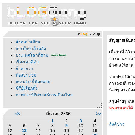
สัญญาณอันตรา
สังคมป่าเถื่อน
การศึกษาล้าหลัง
เมื่อวันที่ 28
ประเทศโลกที่สาม
ประธานชวนปิด
เรื่องเล่าสีดำ
อ้างส่งให้ศาล
ถ้าหากว่า
ห้องประชุม
จากประวัติศาสต
ถนนสายนี้มีตะพาบ
การลงมติ กม.ฉ
ซีรี่ย์เลือกตั้ง
น้อยๆ อาจต้อง
ภาพประวัติศาสตร์การเมืองไท
สรุปง่ายๆ มัน
ทรมานคนได้
<<
มีนาคม 2566
>>
1
2
3
4
ลิงค์ข่าว
5
6
7
8
9
10
11
12
13
14
15
16
17
18