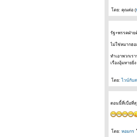
ดย: คุณต่อ (
รัฐ+พรรคฝ่ายค้
ไม่ใช่หมากฮอ
ทำเอาพวกเราป
เรื่องอุ้มหายยิ่
ดย:
ไวน์กับ
ตอนนี้ที่เบื่อท
ดย:
หอมกร