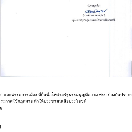
 สส. และพรรคการเมือง ที่ยื่นชื่อให้ศาลรัฐธรรมนูญตีความ พรบ.ป้องกันปร
รประกาศใช้กฎหมาย ทำให้ประชาชนเสียประโยชน์
ัฐ
์
่