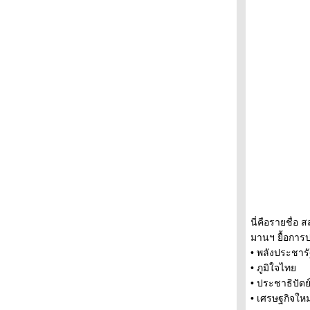
ค่าโง่จากมาตรา 44 บังเกิดผลแล้ว
สังคมผู้สูงอายุ
วงจรย้อนกลับ รถเมล์พัฒนาห่วยลง
งานหนักก็ฆ่าคนได้
สัญญาณของประเทศที่กำลังจะพัง
ข่าวส่งท้ายปี 2565 เพื่อให้เตรียมรับมือ
ฉการทำ IO จากประสบการณ์
งามไส้ไปทั่วโลก วาระ APAC 2022
เรียนภาษาอังกฤษจากประยุทธ์ ต้อนรับ APEC
ภาพลักษณ์ตำรวจ ทหารในสายตาประชาชน
ตำรวจยุคนี้อยู่ไปก็เปลืองภาษี
ปี 2565 เศรษฐกิจดี จนต้องออกกฎหมายขายแผ่น
ดิน
ไม่เคยร่วมทุกข์ร่วมสุขกับประชาชน เลยไม่
นี่คือรายชื่อ
เข้าใจปัญหาของประชาชน
มานฯ ยื้อกา
น๊ต อุดม เดี๋ยว 13 กับปรากฎการณ์ลูกหาบดิ้น
• พลังประชาร
ก้ปัญหาปากท้องให้ประชาชน แบบตู่ตู่
• ภูมิใจไท
รอดอยู่แล้ว ถ้าไม่รอดสิแปลก
• ประชาธิปัตย
วันที่ 30 กันยายน 2565 คนจนหมดประเทศ
• เศรษฐกิจใหม
กลิ่นรัฐประหารใช่ว่าจะไม่มี