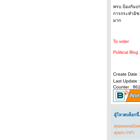
ผีทักษิณ กับเรื่องของสมัครก่อนรัฐประหาร 2549
พรบ.ป้องกันป
ปัจจัยยืนยันการเกิดรัฐประหารในไท
การกระทำมิชอบ
สว. ในรัฐธรรมนูญ 2560 สิ่งแปลกปลอมใน
มาก
ระบบประชาธิปไตยไท
การตอบคำถามแบบประยุทธ์
ซื้อเสียงเนียนๆ ที่ไม่เนียน ก่อนหมดวาระ
To voter
จิตสำนึกของผู้นำ
Political Blo
Create Date 
Last Update 
Counter : 86
ผู้โหวตบล็อกนี้.
คุณnonnoiGiw
คุณกะว่าก๋า