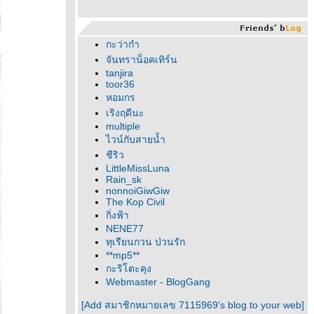
กะว่าก๋า
จันทราน็อคเทิร์น
tanjira
toor36
หอมกร
เริงฤดีนะ
multiple
ไวน์กับสายน้ำ
ชีริว
LittleMissLuna
Rain_sk
nonnoiGiwGiw
The Kop Civil
กิ่งฟ้า
NENE77
ทุเรียนกวน ป่วนรัก
**mp5**
กะริโตะคุง
Webmaster - BlogGang
[Add สมาชิกหมายเลข 7115969's blog to your web]