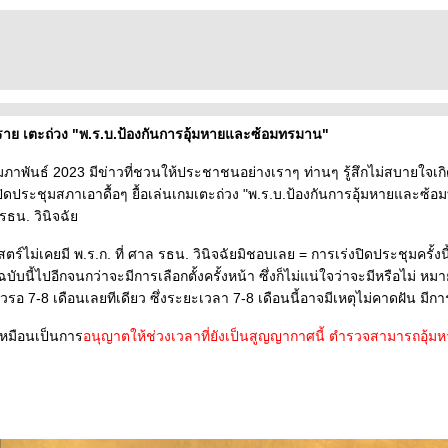
ย เตะถ่วง "พ.ร.บ.ป้องกันการอุ้มหายและซ้อมทรมาน"
 กุมภาพันธ์ 2023 มีข่าวที่ชวนให้ประชาชนอย่างเราๆ ท่านๆ รู้สึกไม่สบายใจเกิดข
ประชุมสภาเอาดื้อๆ ยื้อเล่นเกมเตะถ่วง "พ.ร.บ.ป้องกันการอุ้มหายและซ
 รธน. วินิจฉั
ร์ไม่เคยมี พ.ร.ก. ที่ ศาล รธน. วินิจฉัยมิชอบเลย = การเร่งปิดประชุมครั้งนี
บับนี้ไปอีกจนกว่าจะมีการเลือกตั้งครั้งหน้า ซึ่งก็ไม่แน่ใจว่าจะมีหรือไม่ ห
วรอ 7-8 เดือนเลยทีเดียว ซึ่งระยะเวลา 7-8 เดือนนี้อาจมีเหตุไม่คาดฝัน มีการ
เหมือนเป็นการ
อนุญาตให้ช่วงเวลาที่ยังเป็นสูญญากาศนี้ ตำรวจสามารถอุ้มห