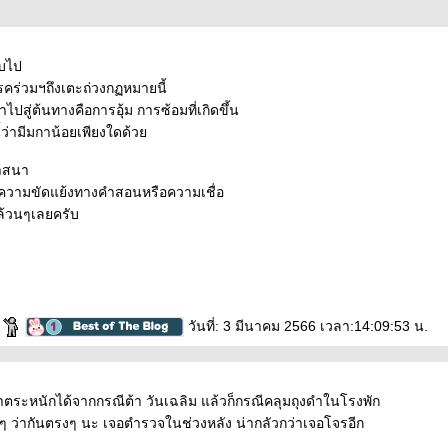
ับไป
คร่วมฯถึงเตะถ่วงกฏหมายนี้
ไปสู่ต้นทางคือการอุ้ม การซ้อมที่เกิดขึ้น
ว่ามีมกาน้อยเพียงใดด้ว
าสนา
กความขัดแย้งทางคำสอนหรือความเชื่อ
้วนๆเลยครับ
า
วันที่: 3 มีนาคม 2566 เวลา:14:09:53 น.
เราตระหนักได้จากกรณีต้า วันเฉลิม แล้วก็กรณีคลุมถุงดำในโรงพัก
เร็วๆ ว่ากันตรงๆ นะ เจอตำรวจในช่วงหลัง น่ากลัวกว่าเจอโจรอีก