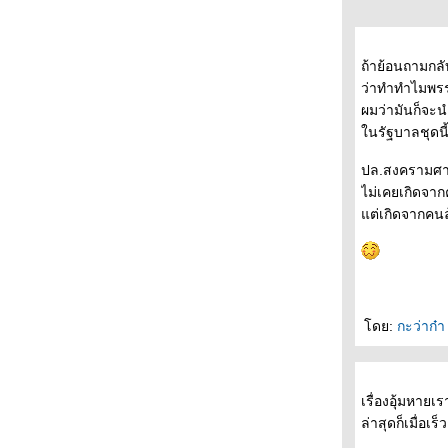
ถ้าย้อนถามกล
ว่าทำทำไมพรร
ผมว่ามันก็จะนำ
นรัฐบาลชุดนี้
ปล.สงครามศ
ไม่เคยเกิดจา
ต่เกิดจากคนล
ดย:
กะว่าก๋
เรื่องอุ้มหาย
ล่าสุดก็เมื่อ