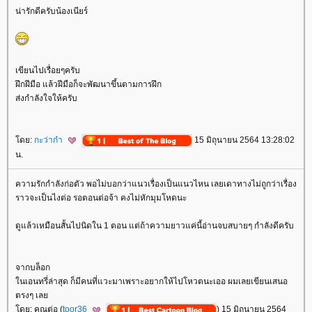
น่ารักดีครับน้องเนียร์
เขียนไปเรื่อยๆครับ
ฝึกฝีมือ แล้วฝีมือก็จะพัฒนาขึ้นตามการฝึก
ส่งกำลังใจให้ครับ
ดย:
กะว่าก๋า
15 มิถุนายน 2564 13:28:02
น.
ความรักกำลังก่อตัว พอไม่บอกว่าแนวเรื่องเป็นแนวไหน เลยเดาทางไม่ถูกว่าเรื่อง
ราวจะเป็นไงต่อ รอตอนต่อจ้า คงไม่หักมุมโหดนะ
ดูแล้วเหมือนสั้นไปนิดใน 1 ตอน แต่ถ้าความยาวแค่นี้อ่านจบสบายๆ กำลังดีครับ
จากบล็อก
นเอนทรี่ล่าสุด ก็มีคนที่แวะมาเพราะอยากให้ไปโหวตนะเออ ผมเลยเขียนเสนอ
ตรงๆ เล
ดย: คุณต่อ (
toor36
) 15 มิถุนายน 2564