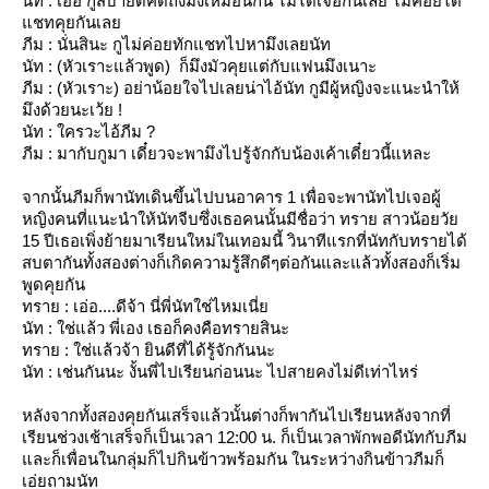
นัท : เออ กูสบายดีคิดถึงมึงเหมือนกัน ไม่ได้เจอกันเลย ไม่ค่อยได้
ชทคุยกันเล
ภีม : นั่นสินะ กูไม่ค่อยทักแชทไปหามึงเลยนัท
นัท : (หัวเราะแล้วพูด) ก็มึงมัวคุยแต่กับแฟนมึงเนาะ
ภีม : (หัวเราะ) อย่าน้อยใจไปเลยน่าไอ้นัท กูมีผู้หญิงจะแนะนำให้
มึงด้วยนะเว้ย !
นัท : ใครวะไอ้ภีม ?
ภีม : มากับกูมา เดี๋ยวจะพามึงไปรู้จักกับน้องเค้าเดี๋ยวนี้แหละ
จากนั้นภีมก็พานัทเดินขึ้นไปบนอาคาร 1 เพื่อจะพานัทไปเจอผู้
หญิงคนที่แนะนำให้นัทจีบซึ่งเธอคนนั้นมีชื่อว่า ทราย สาวน้อยวั
15 ปีเธอเพิ่งย้ายมาเรียนใหม่ในเทอมนี้ วินาทีแรกที่นัทกับทรายได้
สบตากันทั้งสองต่างก็เกิดความรู้สึกดีๆต่อกันและแล้วทั้งสองก็เริ่ม
พูดคุยกัน
ทราย : เอ่อ....ดีจ้า นี่พี่นัทใช่ไหมเนี่
นัท : ใช่แล้ว พี่เอง เธอก็คงคือทรายสินะ
ทราย : ใช่แล้วจ้า ยินดีที่ได้รู้จักกันนะ
นัท : เช่นกันนะ งั้นพี่ไปเรียนก่อนนะ ไปสายคงไม่ดีเท่าไหร่
หลังจากทั้งสองคุยกันเสร็จแล้วนั้นต่างก็พากันไปเรียนหลังจากที่
เรียนช่วงเช้าเสร็จก็เป็นเวลา 12:00 น. ก็เป็นเวลาพักพอดีนัทกับภีม
ละก็เพื่อนในกลุ่มก็ไปกินข้าวพร้อมกัน ในระหว่างกินข้าวภีมก็
เอ่ยถามนัท