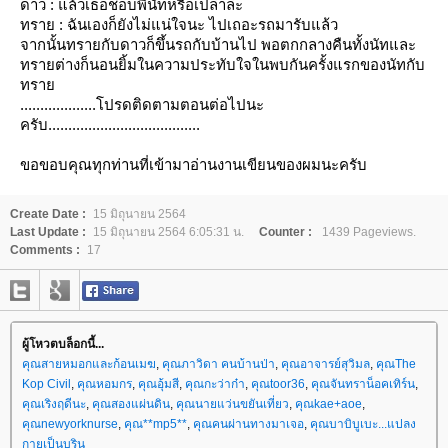
ดาว : แล้วเธอชอบพี่นัทหรือเปล่าล่ะ
ทราย : ฉันเองก็ยังไม่แน่ใจนะ ไปเถอะรถมารับแล้ว
จากนั้นทรายกับดาวก็ขึ้นรถกับบ้านไป พอตกกลางคืนทั้งนัทและ
ทรายต่างก็นอนยิ้มในความประทับใจในพบกันครั้งแรกของนัทกับ
ทรา
...................โปรดติดตามตอนต่อไปนะ
ครับ......................................
ขอขอบคุณทุกท่านที่เข้ามาอ่านงานเขียนของผมนะครับ
Create Date :
15 มิถุนายน 2564
Last Update :
15 มิถุนายน 2564 6:05:31 น.
Counter :
1439 Pageviews.
Comments :
17
ผู้โหวตบล็อกนี้...
คุณสายหมอกและก้อนเมฆ
,
คุณภาวิดา คนบ้านป่า
,
คุณอาจารย์สุวิมล
,
คุณThe
Kop Civil
,
คุณหอมกร
,
คุณอุ้มสี
,
คุณกะว่าก๋า
,
คุณtoor36
,
คุณจันทราน็อคเทิร์น
,
คุณเริงฤดีนะ
,
คุณสองแผ่นดิน
,
คุณนายแว่นขยันเที่ยว
,
คุณkae+aoe
,
คุณnewyorknurse
,
คุณ**mp5**
,
คุณคนผ่านทางมาเจอ
,
คุณบาบิบูเบะ...แปลง
กายเป็นบูริน