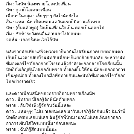
ภีม : ไงนัท น้องทรายโอเคป่ะเพื่อน
นัท : กูว่าก็โอเคนะเพื่อน
เพื่อนๆในกลุ่ม : เฮ้ยๆๆๆๆ ยังไงนัทยังไง
สิน : แหม..นัท เปิดเทอมแค่วันแรกก็มีสาวแล้วหรอ
นัท : (ยิ้มแล้วพูด) ใจเย็นเพื่อนใจเย็น ค่อยเป็นค่อยไป
ภีม : ชักช้าระวังคนอื่นคาบเอาไปก่อนนะ
จอห์น : เออจริงนะเว้ยไอ้นัท
หลังจากพักเที่ยงเสร็จพวกเขาก็พากันไปเรียนภาคบ่ายต่อจนตก
เย็นเป็นเวลากลับบ้านนัทกับเพื่อนๆก็แยกย้ายกันกลับ ระหว่างนัท
ขี่มอเตอร์ไซต์ออกจากโรงรถแล้วกำลังจะออกจากโรงเรียนนั้น
นัทก็บังเอิญหันไปเจอกับทราย ทั้งสองยิ้มให้กัน นัทจะออกอาการ
เขินๆหน่อย ทั้งสองโบกมือทักทายกันและนัทก็ขี่มอเตอร์ไซต์ออก
ไปอย่างรวดเร็ว
ละดาวเพื่อนสนิทของทรายก็ถามทรายเรื่องนัท
ดาว : นี่ทราย นี่เํธอรู้จักพี่นัทด้วยหรอ
ทราย : อืมใช่ เพิ่งรู้จักกันวันนี้แหละ
ดาว : แหมๆๆๆ ไม่เบาเลยนะเธอ มาวันแรกก็รู้จักกันแล้ว ฉันว่าพี่
นัทต้องชอบเธอแน่เลย ฉันรู้จักพี่นัทมานานไม่เคยเห็นเขาออก
อาการเขินใส่ใครแบบนี้มาก่อนเลยนะ
ทราย : ฉันก็รู้สึกแบบนั้นนะ