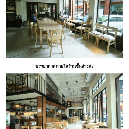
บรรยากาศภายในร้านชั้นล่างค่ะ