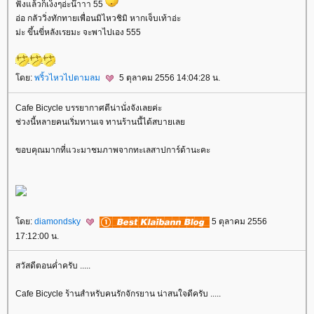
ฟังแล้วก็เง็งๆอ่ะน๊าาา 55
อ่อ กลัววิ่งทักทายเพื่อนมิไหวชิมิ หากเจ็บเท้าอ่ะ
ม่ะ ขึ้นขี่หลังเรยมะ จะพาไปเอง 555
ดย:
พริ้วไหวไปตามลม
5 ตุลาคม 2556 14:04:28 น.
Cafe Bicycle บรรยากาศดีน่านั่งจังเลยค่ะ
ช่วงนี้หลายคนเริ่มทานเจ ทานร้านนี้ได้สบายเล
ขอบคุณมากที่แวะมาชมภาพจากทะเลสาปการ์ด้านะคะ
ดย:
diamondsky
5 ตุลาคม 2556
17:12:00 น.
สวัสดีตอนค่ำครับ .....
Cafe Bicycle ร้านสำหรับคนรักจักรยาน น่าสนใจดีครับ .....