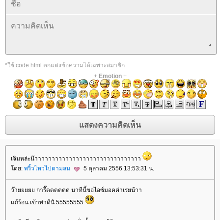
*ใช้ code html ตกแต่งข้อความได้เฉพาะสมาชิก
+
Emotion
+
เจิมหล่ะน๊าาาาาาาาาาาาาาาาาาาาาาาาาาาาาาา
ดย:
พริ้วไหวไปตามลม
5 ตุลาคม 2556 13:53:31 น.
ว๊ายยยยย การี๊ดดดดดด นาทีนี้ขอไอซ์มอคค่าเรยน้าา
ก้ร้อน เข้าท่าดีนิ 55555555