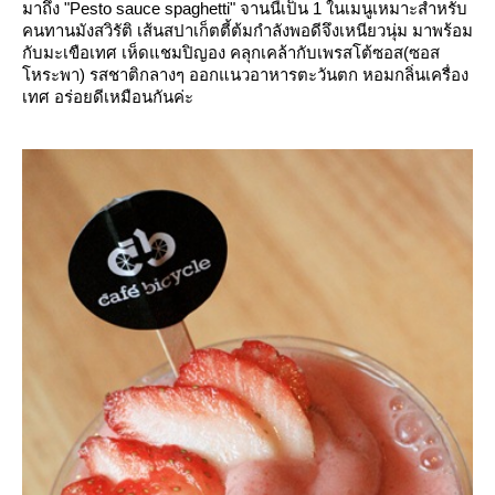
มาถึง "Pesto sauce spaghetti" จานนี้เป็น 1 ในเมนูเหมาะสำหรับ
คนทานมังสวิรัติ เส้นสปาเก็ตตี้ต้มกำลังพอดีจึงเหนียวนุ่ม มาพร้อม
กับมะเขือเทศ เห็ดแชมปิญอง คลุกเคล้ากับเพรสโต้ซอส(ซอส
หระพา) รสชาติกลางๆ ออกแนวอาหารตะวันตก หอมกลิ่นเครื่อง
เทศ อร่อยดีเหมือนกันค่ะ