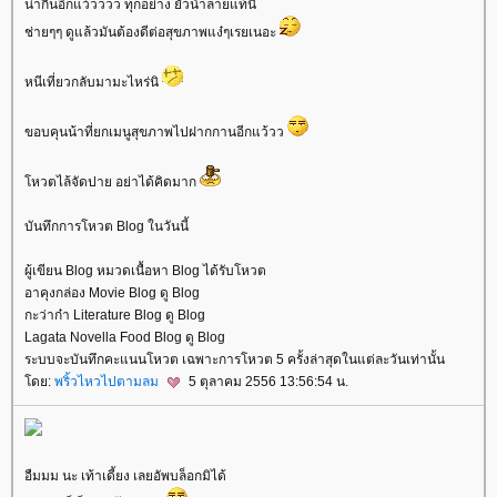
น่ากินอีกแว้วววว ทุกอย่าง ยั่วน้ำลายแท้นิ
ช่ายๆๆ ดูแล้วมันต้องดีต่อสุขภาพแง๋ๆเรยเนอะ
หนีเที่ยวกลับมามะไหร่นิ
ขอบคุนน้าที่ยกเมนูสุขภาพไปฝากกานอีกแว้วว
หวตไล้จัดปาย อย่าได้คิดมาก
บันทึกการโหวต Blog ในวันนี้
ผู้เขียน Blog หมวดเนื้อหา Blog ได้รับโหวต
อาคุงกล่อง Movie Blog ดู Blog
กะว่าก๋า Literature Blog ดู Blog
Lagata Novella Food Blog ดู Blog
ระบบจะบันทึกคะแนนโหวต เฉพาะการโหวต 5 ครั้งล่าสุดในแต่ละวันเท่านั้น
ดย:
พริ้วไหวไปตามลม
5 ตุลาคม 2556 13:56:54 น.
อืมมม นะ เท้าเดี้ยง เลยอัพบล็อกมิได้