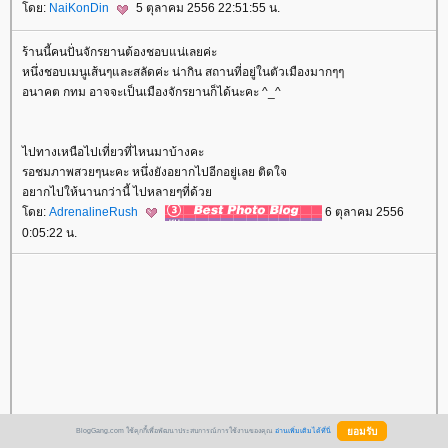
ดย:
NaiKonDin
5 ตุลาคม 2556 22:51:55 น.
ร้านนี้คนปั่นจักรยานต้องชอบแน่เลยค่ะ
หนึ่งชอบเมนูเส้นๆและสลัดค่ะ น่ากิน สถานที่อยู่ในตัวเมืองมากๆๆ
อนาคต กทม อาจจะเป็นเมืองจักรยานก็ได้นะคะ ^_^
ไปทางเหนือไปเที่ยวที่ไหนมาบ้างคะ
รอชมภาพสวยๆนะคะ หนึ่งยังอยากไปอีกอยู่เลย ติดใจ
อยากไปให้นานกว่านี้ ไปหลายๆที่ด้ว
ดย:
AdrenalineRush
6 ตุลาคม 2556
0:05:22 น.
BlogGang.com ใช้คุกกี้เพื่อพัฒนาประสบการณ์การใช้งานของคุณ
อ่านเพิ่มเติมได้ที่นี่