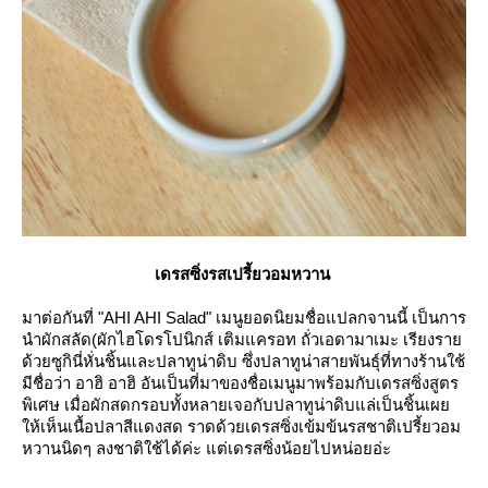
เดรสซิ่งรสเปรี้ยวอมหวาน
มาต่อกันที่ "AHI AHI Salad" เมนูยอดนิยมชื่อแปลกจานนี้ เป็นการ
นำผักสลัด(ผักไฮโดรโปนิกส์ เติมแครอท ถั่วเอดามาเมะ เรียงรา
ด้วยซูกินี่หั่นชิ้นและปลาทูน่าดิบ ซึ่งปลาทูน่าสายพันธุ์ที่ทางร้านใช้
มีชื่อว่า อาฮิ อาฮิ อันเป็นที่มาของชื่อเมนูมาพร้อมกับเดรสซิ่งสูตร
พิเศษ เมื่อผักสดกรอบทั้งหลายเจอกับปลาทูน่าดิบแล่เป็นชิ้นเผ
ห้เห็นเนื้อปลาสีแดงสด ราดด้วยเดรสซิ่งเข้มข้นรสชาติเปรี้ยวอม
หวานนิดๆ ลงชาติใช้ได้ค่ะ แต่เดรสซิ่งน้อยไปหน่อยอ่ะ