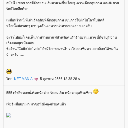
สมัยนี้ Trend การขี่จักรยาน เริ่มมาแรงขึ้นเรื่อยๆ เพราะดีต่อสุขภาพ และยังช่ว
รักษ์โลกอีกด้วย .....
เหมือนร้านนี้ ที่เน้นวัตถุดิบที่ดีต่อสุขภาพ เช่นการใช้ผักไฮโดรโปนิคส์
หรือเนื้อปลาสดๆ มาปรุงเป็นอาหาร น่าทานทุกอย่างเลยครับ .....
จะว่าไปผมก็เคยเห็นภาพร้านกาแฟสำหรับคนรักจักรยานแนวๆ นี้ที่ชลบุรี บ้าน
เกิดผมอยู่เหมือนกัน
ชื่อร้าน "Caffe' de' velo" ถ้ามีโอกาสผ่านไปจะไปลองชิมมา up บล็อกให้ชมกัน
บ้างครับ .....
ดย:
NET-MANIA
5 ตุลาคม 2556 18:38:28 น.
555 เจ้าสีหมอกนั่งริมหน้าต่าง รับลมเย็น หน้าตาสุดฟินเชียว
เพิ่งอิ่มมื้อเยนมา มาขอนั่งผึ่งพุงด้วยคนน๊า