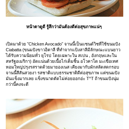
หน้าตาดูดี รู้สึกว่ามันต้องดีต่อสุขภาพแน่ๆ
เปิดมาด้วย "Chicken Avocado" จานนี้เป็นแซนด์วิชที่ใช้ขนมปัง
Ciabatta (ขนมปังขาวอิตาลี ที่ทำจากแป้งสาลีมีลักษณะแบนยาว
ได้รับความนิยมทั่ว ยุโรป โดยเฉพาะใน สเปน , อังกฤษและใน
สหรัฐอเมริกา) อัดแน่นด้วยเนื้อไก่เต็มชิ้น อโวคาโด มะเขือเทศ
หอมใหญ่ปรุงรสราดด้วยมายองเนส เคียงมากับผักสลัดสดกรอบ
จานนี้สีสันสวยงา รสชาติแบบธรรมชาติดีต่อสุขภาพ แต่ขนมปัง
มันแข็งมากเลย แข็งขนาดตัดไม่ค่อยออกอ่ะ T^T ถ้าขนมปังนุ่ม
กว่านี้คงจะดี