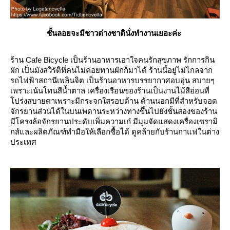
ชั้นลอยจะมีชาวต่างชาตินั่งทำงานเยอะค่ะ
ร้าน Cafe Bicycle เป็นร้านอาหารเอาใจคนรักสุขภาพ รักการกิน
ผัก เป็นมังสวิรัติที่คนไม่ค่อยทานผักก็มาได้ ร้านนี้อยู่ไม่ไกลจาก
รถไฟฟ้าสถานีเพลินจิต เป็นร้านอาหารบรรยากาศอบอุ่น สบายๆ
เพราะเน้นโทนสีน้ำตาล เครื่องเรือนของร้านเป็นงานไม้สีอ่อนที่
ปร่งสบายตาเพราะมีกระจกใสรอบด้าน ด้านนอกมีที่สำหรับจอด
จักรยานส่วนได้ในบนเพดานระหว่างทางขึ้นไปยังชั้นสองของร้าน
มีโครงล้อจักรยานประดับเพิ่มความเก๋ มีมุมจัดแสดงเครื่องเซรามิ
กส์และผลิตภัณฑ์ทำมือให้เลือกซื้อได้ ดูคล้ายกับร้านกาแฟในต่าง
ประเทศ