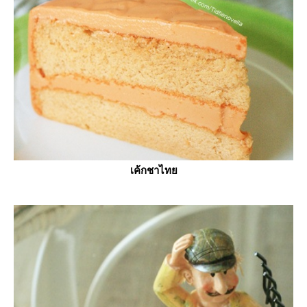
เค้กชาไท