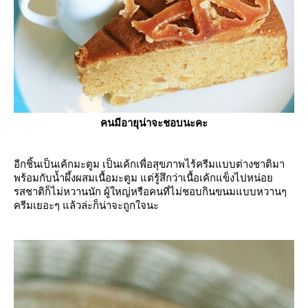
คนมีอายุน่าจะชอบนะคะ
อีกชิ้นเป็นเค้กมะตูม เป็นเค้กเพื่อสุขภาพไร้ครีมแบบต่างชาติมา
พร้อมกับน้ำผึ้งผสมเนื้อมะตูม แต่รู้สึกว่าเนื้อเค้กแข็งไปหน่อ
รสชาติก็ไม่หวานนัก ผู้ใหญ่หรือคนที่ไม่ชอบกินขนมแบบหวานๆ
ครีมเยอะๆ แล้วล่ะก็น่าจะถูกใจนะ