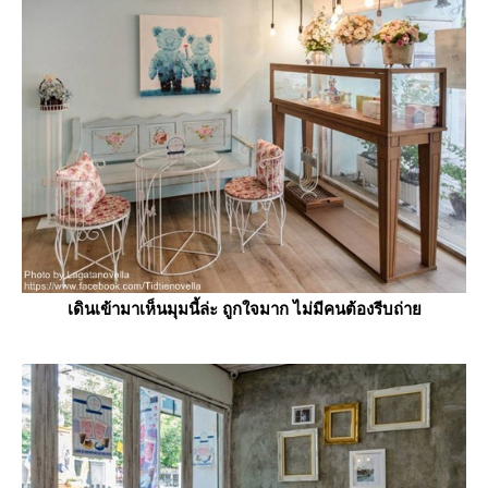
เดินเข้ามาเห็นมุมนี้ล่ะ ถูกใจมาก ไม่มีคนต้องรีบถ่า