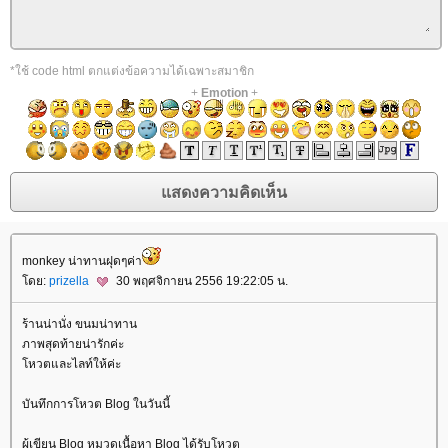
*ใช้ code html ตกแต่งข้อความได้เฉพาะสมาชิก
+
Emotion
+
monkey น่าทานฝุดๆค่า
ดย:
prizella
30 พฤศจิกายน 2556 19:22:05 น.
ร้านน่านั่ง ขนมน่าทาน
ภาพสุดท้ายน่ารักค่ะ
หวตและไลท์ให้ค่ะ
บันทึกการโหวต Blog ในวันนี้
ผู้เขียน Blog หมวดเนื้อหา Blog ได้รับโหวต