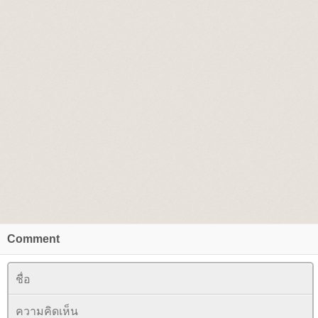
Comment