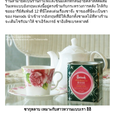
ร้านลามายด์เป็นร้านกาแฟและขนมเค้กที่กลิ่นอายคลาสสิคผสม
วินเทจแบบอังกฤษแห่งนี้อยู่ตรงข้ามกับกระทรวงการคลัง ใกล้กับ
ซอยอารีย์สัมพันธ์ 12 ที่นี่โดดเด่นเรื่องชาจ๊ะ ชาของที่นี่จะเป็นชา
ของ Harrods นำเข้าจากอังกฤษที่มีให้เลือกทั้งชาผลไม้ที่ทางร้าน
จะเติมไซรัปมาให้ ชาเอิร์ลเกรย์ ชาอิงลิชเบรคฟาสต์
ชากุหลาบ เหมาะกับสาวหวานแบบเรา อิอิ