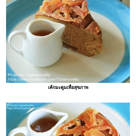
เค้กมะตูมเพื่อสุขภาพ