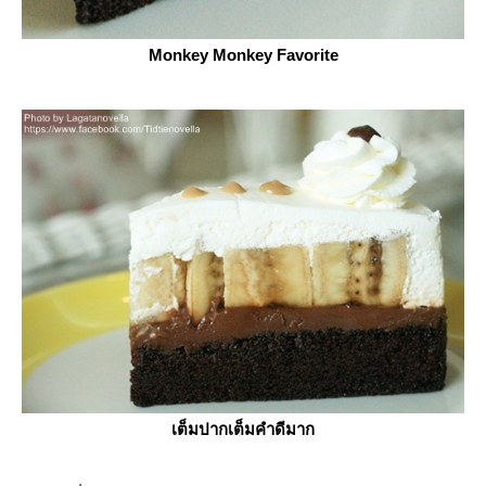
Monkey Monkey Favorite
เต็มปากเต็มคำดีมาก