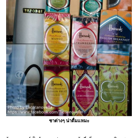
ชาต่างๆ น่าดื่มแหมะ