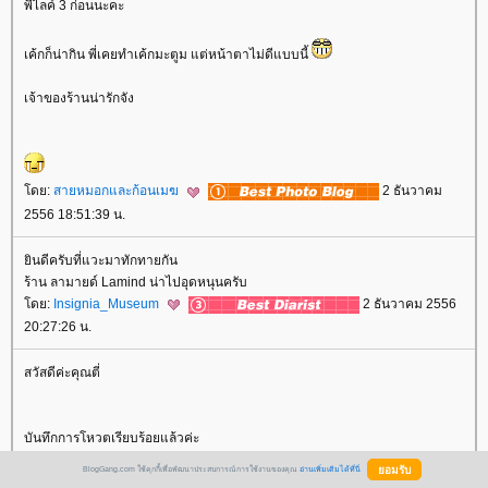
พี่ไลค์ 3 ก่อนนะคะ
เค้กก็น่ากิน พี่เคยทำเค้กมะตูม แต่หน้าตาไม่ดีแบบนี้
เจ้าของร้านน่ารักจัง
ดย:
สายหมอกและก้อนเมฆ
2 ธันวาคม
2556 18:51:39 น.
ินดีครับที่แวะมาทักทายกัน
ร้าน ลามายด์ Lamind น่าไปอุดหนุนครับ
ดย:
Insignia_Museum
2 ธันวาคม 2556
20:27:26 น.
สวัสดีค่ะคุณตี่
บันทึกการโหวตเรียบร้อยแล้วค่ะ
BlogGang.com ใช้คุกกี้เพื่อพัฒนาประสบการณ์การใช้งานของคุณ
อ่านเพิ่มเติมได้ที่นี่