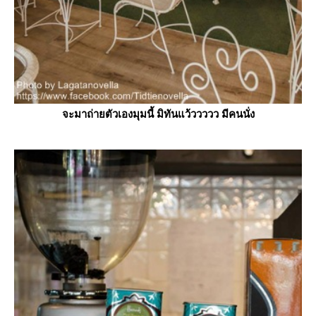
จะมาถ่ายตัวเองมุมนี้ มิทันแว้ววววว มีคนนั่ง