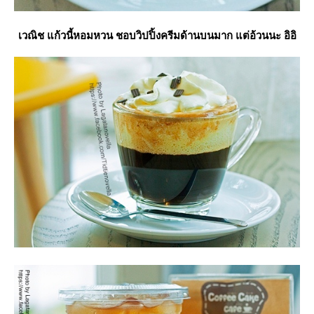
เวณิช แก้วนี้หอมหวน ชอบวิปปิ้งครีมด้านบนมาก แต่อ้วนนะ อิอิ