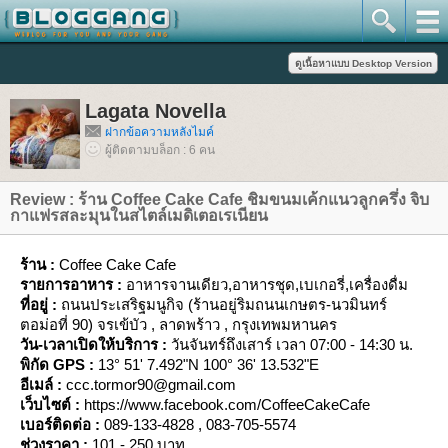
Lagata Novella
ฝากข้อความหลังไมค์
ผู้ติดตามบล็อก : 6 คน
Review : ร้าน Coffee Cake Cafe ชิมขนมเค้กแนวลูกครึ่ง จิบ
กาแฟรสละมุนในสไตล์เมดิเตอเรเนียน
ร้าน :
Coffee Cake Cafe
รายการอาหาร :
อาหารจานเดียว,อาหารชุด,เบเกอรี่,เครื่องดื่ม
ที่อยู่ :
ถนนประเสริฐมนูกิจ (ร้านอยู่ริมถนนเกษตร-นวมินทร์
ตอม่อที่ 90) จรเข้บัว , ลาดพร้าว , กรุงเทพมหานคร
วัน-เวลาเปิดให้บริการ :
วันจันทร์ถึงเสาร์ เวลา 07:00 - 14:30 น.
พิกัด GPS :
13° 51' 7.492"N 100° 36' 13.532"E
อีเมล์ :
ccc.tormor90@gmail.com
เว็บไซต์ :
https://www.facebook.com/CoffeeCakeCafe
เบอร์ติดต่อ :
089-133-4828 , 083-705-5574
ช่วงราคา :
101 - 250 บาท