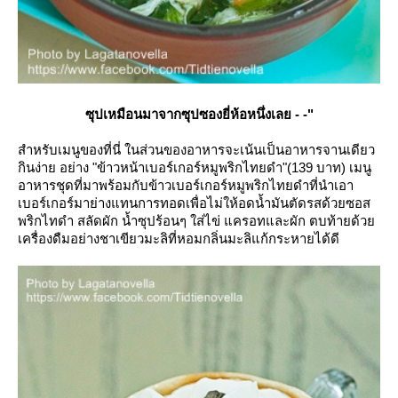
ซุปเหมือนมาจากซุปซองยี่ห้อหนึ่งเลย - -"
สำหรับเมนูของที่นี่ ในส่วนของอาหารจะเน้นเป็นอาหารจานเดียว
กินง่าย อย่าง "ข้าวหน้าเบอร์เกอร์หมูพริกไทยดำ"(139 บาท) เมนู
อาหารชุดที่มาพร้อมกับข้าวเบอร์เกอร์หมูพริกไทยดำที่นำเอา
เบอร์เกอร์มาย่างแทนการทอดเพื่อไม่ให้อดน้ำมันตัดรสด้วยซอส
พริกไทดำ สลัดผัก น้ำซุปร้อนๆ ใส่ไข่ แครอทและผัก ตบท้ายด้ว
เครื่องดืมอย่างชาเขียวมะลิที่หอมกลิ่นมะลิแก้กระหายได้ดี