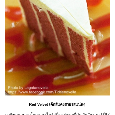
Red Velvet เค้กสีแดงสวยรสแน่นๆ
มาถึงขนมหวานโฮมเมดสไตล์ฝรั่งเศสผสมญี่ปุ่น กับ "บลูเบอร์รี่ชีส