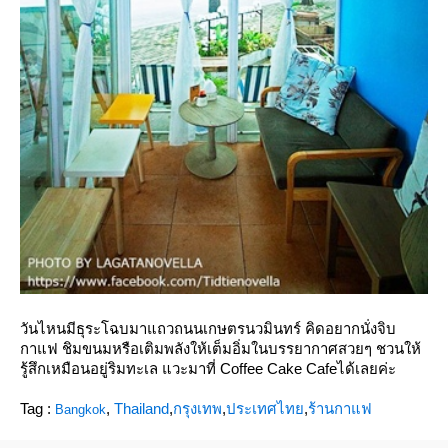
วันไหนมีธุระโฉบมาแถวถนนเกษตรนวมินทร์ คิดอยากนั่งจิบ
กาแฟ ชิมขนมหรือเติมพลังให้เต็มอิ่มในบรรยากาศสวยๆ ชวนให้
รู้สึกเหมือนอยู่ริมทะเล แวะมาที่ Coffee Cake Cafeได้เลยค่ะ
Tag :
,
Thailand
,
กรุงเทพ
,
ประเทศไท
,
ร้านกาแฟ
Bangkok