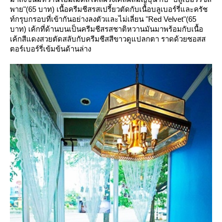
พาย"(65 บาท) เนื้อครีมชีสรสเปรี้ยวตัดกับเนื้อบลูเบอร์รี่และครัช
ท์กรุบกรอบที่เข้ากันอย่างลงตัวและไม่เลี่ยน "Red Velvet"(65
บาท) เค้กที่ด้านบนเป็นครีมชีสรสชาติหวานมันมาพร้อมกับเนื้อ
เค้กสีแดงสวยตัดสลับกับครีมชีสสีขาวดูแปลกตา ราดด้วยซอสส
ตอร์เบอร์รี่เข้มข้นด้านล่าง