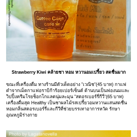
Strawberry Kiwi คล้ายชา หอม หวานอมเปรี้ยว สดชื่นมาก
ขณะที่เครื่องดื่ม ทางร้านมีตัวเด็ดอย่าง "เวณิช"(45 บาท) กาแฟ
ดำจากเม็ดกาแฟอราบิก้าร้อยเปอร์เซ็นต์ ด้านบนเป็นฟองนมและ
วิปปิ้งครีมโรยช็อกโกแลตนุ่มละมุน "สตอรเบอร์รี่กีวี่"(65 บาท)
เครื่องดื่มสุด Healthy เป็นชาผลไม้รสเปรี้ยวอมหวานแสนสดชื่น
หอมกลิ่นสตอรเบอร์รี่และกีวีที่ช่วยบรรเทาอาการหวัด รักษา
อุณหภูมิร่างกา