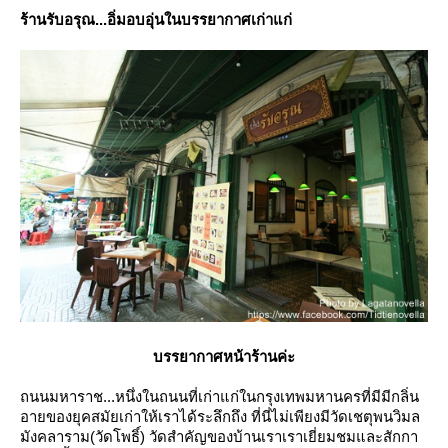
ร้านรับอรุณ...อิ่มอบอุ่นในบรรยากาศเก่าแก่
บรรยากาศหน้าร้านค่ะ
ถนนมหาราช...หนึ่งในถนนที่เก่าแก่ในกรุงเทพมหานครที่มีมีกลิ่น
อายของยุคสมัยเก่าให้เราได้ระลึกถึง ที่นี่ไม่เพียงมีวัดเชตุพนวิมล
มังคลาราม(วัดโพธิ์) วัดสำคัญของบ้านเราเราเยี่ยมชมและสักกา