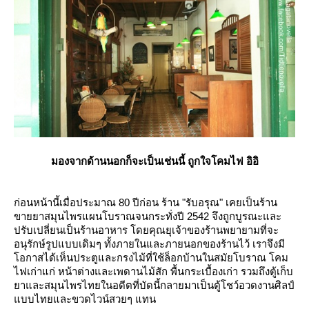
มองจากด้านนอกก็จะเป็นเช่นนี้ ถูกใจโคมไฟ อิอิ
ก่อนหน้านี้เมื่อประมาณ 80 ปีก่อน ร้าน "รับอรุณ" เคยเป็นร้าน
ขายยาสมุนไพรแผนโบราณจนกระทั่งปี 2542 จึงถูกบูรณะและ
ปรับเปลี่ยนเป็นร้านอาหาร โดยคุณยุเจ้าของร้านพยายามที่จะ
อนุรักษ์รูปแบบเดิมๆ ทั้งภายในและภายนอกของร้านไว้ เราจึงมี
อกาสได้เห็นประตูและกรงไม้ที่ใช้ล็อกบ้านในสมัยโบราณ โคม
ไฟเก่าแก่ หน้าต่างและเพดานไม้สัก พื้นกระเบื้องเก่า รวมถึงตู้เก็บ
าและสมุนไพรไทยในอดีตที่บัดนี้กลายมาเป็นตู้โชว์อวดงานศิลป์
บบไทยและขวดไวน์สวยๆ แทน