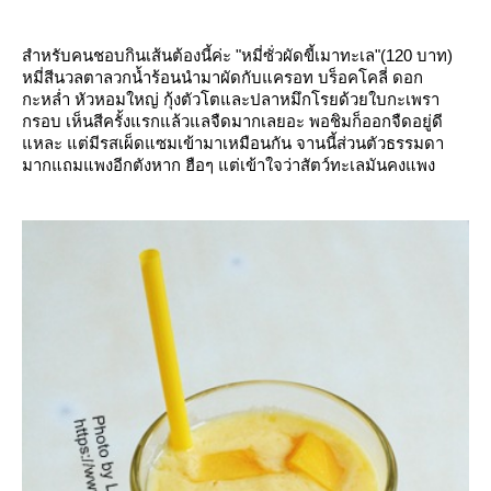
สำหรับคนชอบกินเส้นต้องนี้ค่ะ "หมี่ซั่วผัดขี้เมาทะเล"(120 บาท)
หมี่สีนวลตาลวกน้ำร้อนนำมาผัดกับแครอท บร็อคโคลี่ ดอก
กะหล่ำ หัวหอมใหญ่ กุ้งตัวโตและปลาหมึกโรยด้วยใบกะเพรา
กรอบ เห็นสีครั้งแรกแล้วแลจืดมากเลยอะ พอชิมก็ออกจืดอยู่ดี
หละ แต่มีรสเผ็ดแซมเข้ามาเหมือนกัน จานนี้ส่วนตัวธรรมดา
มากแถมแพงอีกตังหาก ฮือๆ แต่เข้าใจว่าสัตว์ทะเลมันคงแพง