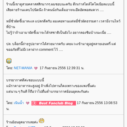
ร้านนี้เขาดูสวยคลาสสสิกมากๆ ผมชอบนะครับ ตึกเก่าสไตล์โคโลเนียลแบบนี้
เสียดายร้านแคบไปนิดนึง ถ้าคนนั่งกันเต็มอาจจะอึดอัดพอสมควร .....
หมี่ซั่วผัดขี้เมาทะเล แปลกดีครับ ผมเคยทานแต่หมี่ซั่วผัดธรรมดา เวลามีงานไหว้
ที่บ้าน
ไม่รู้ว่าถ้าเอามาผัดขี้เมาจะได้รสชาติเป็นยังไง อยากลองชิมบ้างนะเนี่ย .....
ปล. บล็อกนี้ถ่ายรูปอาหารได้สวยมากครับ เคยแวะเข้ามาดูอยู่หลายเอนทรี่ แต่
ขออภัยที่ไม่มีเวลาฝาก comment ไว้ .....
ดย:
NET-MANIA
17 กันยายน 2556 12:39:31 น.
บรรยากาศดีค่ะชอบแบบนี้
ม้ราคาอาหารจะสูงอยู่ ถ้าเพิ่งไปทานก็คงเพราะของแพงขึ้นค่ะ
ต่นาน ๆ กินที ก็ถือว่าไปดื่มด่ำบรรยากาศย้อนยุคละกันค่ะ
ดย:
เนินน้ำ
17 กันยายน 2556 13:08:53
น.
ร้านย้อนยุคมากเลยค่ะ