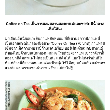
Coffee on Tea เป็นการผสมผสานของกาแฟและชาค่ะ มีน้ำตาล
เพิ่มให้นะ
มาเยือนถิ่นนี้ขอแวะจิบกาแฟสักหน่อย ที่นี่เขาบอกว่ามีกาแฟที่
เป็นเอกลักษณ์น่าลองสั่งอย่าง "Coffee On Tea"(70 บาท) กาแฟรส
เข้มจากเม็ดกาแฟอราบิก้าเกรดเอร้อยเปอร์เซ็นต์ผสมกับชาพันธุ์
ดีของไทยด้านบนเป็นฟองนมนุ่มๆ โรยด้วยผงกาแฟ เขาว่าดีเราก็
ลอง ปกติดื่มกาแฟไม่ค่อยเป็นค่ะ แต่ดื่มได้ แยกไม่เก่งว่ามันดีไม่
ดี แต่ถ้วยนี้ถือว่าหอมและค่อนข้างนุ่มใช้ได้อยู่เหมือนกัน แต่ราคา
รงอ่ะ คงเพราะเขาเน้นขายฝรั่งอะเปล่าไม่รู้