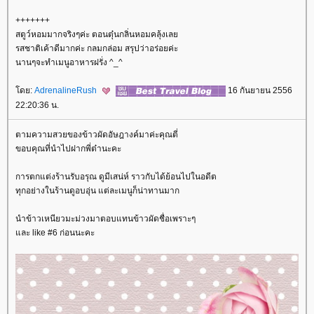
+++++++
สตูว์หอมมากจริงๆค่ะ ตอนตุ๋นกลิ่นหอมคลุ้งเล
รสชาติเค้าดีมากค่ะ กลมกล่อม สรุปว่าอร่อยค่ะ
นานๆจะทำเมนูอาหารฝรั่ง ^_^
ดย:
AdrenalineRush
16 กันยายน 2556
22:20:36 น.
ตามความสวยของข้าวผัดอัษฎางค์มาค่ะคุณตี่
ขอบคุณที่นำไปฝากพี่ต๋านะคะ
การตกแต่งร้านรับอรุณ ดูมีเสน่ห์ ราวกับได้ย้อนไปในอดีต
ทุกอย่างในร้านดูอบอุ่น แต่ละเมนูก็น่าทานมาก
นำข้าวเหนียวมะม่วงมาตอบแทนข้าวผัดชื่อเพราะๆ
ละ like #6 ก่อนนะคะ