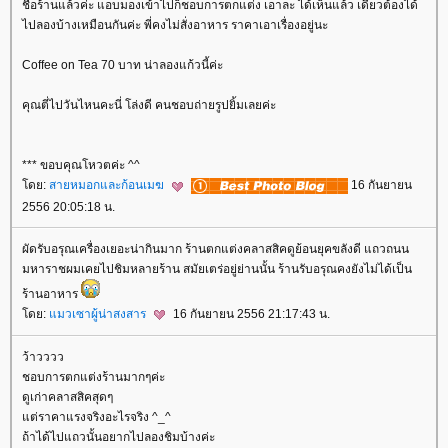
ชื่อร้านแล้วค่ะ แอบมองเข้าไปก็ชอบการตกแต่ง เอาละ ได้เห็นแล้ว เดี๋ยวต้องได้
ไปลองบ้างเหมือนกันค่ะ พี่คงไม่สั่งอาหาร ราคาเอาเรื่องอยู่นะ
Coffee on Tea 70 บาท น่าลองแก้วนี้ค่ะ
คุณตี่ไปวันไหนคะนี่ โล่งดี คนชอบถ่ายรูปยิ้มเลยค่ะ
*** ขอบคุณโหวตค่ะ ^^
ดย:
สายหมอกและก้อนเมฆ
16 กันยายน
2556 20:05:18 น.
ผัดรับอรุณเครื่องเยอะน่ากินมาก ร้านตกแต่งคลาสสิคดูย้อนยุคขลังดี แถวถนน
มหาราชผมเคยไปชิมหลายร้าน สมัยเตร่อยู่ย่านนั้น ร้านรับอรุณคงยังไม่ได้เป็น
ร้านอาหาร
ดย:
มวเซาผู้น่าสงสาร
16 กันยายน 2556 21:17:43 น.
ว้าวววว
ชอบการตกแต่งร้านมากๆค่ะ
ดูเก่าคลาสสิคสุดๆ
ต่ราคาแรงจริงอะไรจริง ^_^
ถ้าได้ไปแถวนั้นอยากไปลองชิมบ้างค่ะ