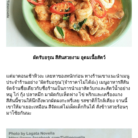
ผัดรับอรุณ สีสันสวยงาม อุดมเนื้อสัตว์
ต่มาตอนเช้าหิวงะ เลยหาของหนักก่อน ทางร้านเขาแนะนำเมนู
ประจำร้านอย่าง "ผัดรับอรุณ"(จำราคาไม่ได้อ่ะ) เมนูอาหารสีสัน
จัดจ้านชื่อเดียวกับชื่อร้านเป็นการนำเอาสัตว์บกและสัตว์น้ำอย่าง
หมู ไก่ กุ้ง ปลาหมึก มาผัดกับเห็ดฟาง ไข่ พริกและเครื่องแกง
สีสันนี้ชวนให้นึกถึงพวกผัดผงกะหรี่เลย รสชาติก็ใกล้เคียง จานนี้
เขาให้มาเยอะเหมือน สีจัดแต่ไม่เผ็ดเด็กกินได้ สั่งข้าวสวยร้อนๆ
มาโซ้ยกันนะ