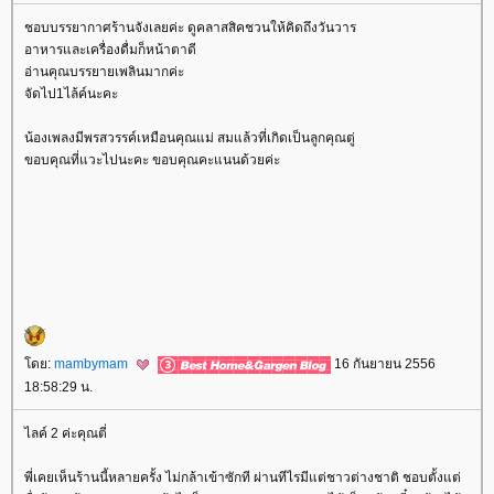
ชอบบรรยากาศร้านจังเลยค่ะ ดูคลาสสิคชวนให้คิดถึงวันวาร
อาหารและเครื่องดื่มก็หน้าตาดี
อ่านคุณบรรยายเพลินมากค่ะ
จัดไป1ไล้ค์นะคะ
น้องเพลงมีพรสวรรค์เหมือนคุณแม่ สมแล้วที่เกิดเป็นลูกคุณตู่
ขอบคุณที่แวะไปนะคะ ขอบคุณคะแนนด้วยค่ะ
ดย:
mambymam
16 กันยายน 2556
18:58:29 น.
ไลค์ 2 ค่ะคุณตี่
พี่เคยเห็นร้านนี้หลายครั้ง ไม่กล้าเข้าซักที ผ่านทีไรมีแต่ชาวต่างชาติ ชอบตั้งแต่