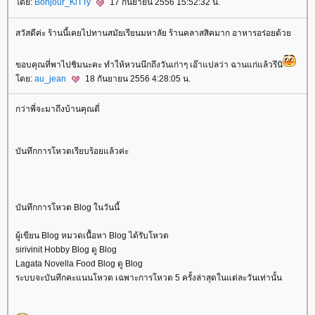
ดย:
Bonjour_KiTTy
17 กันยายน 2556 15:52:32 น.
สวัสดีค่ะ ร้านนี้เคยไปทานสมัยเรียนมหาลัย ร้านคลาสสิคมาก อาหารอร่อยด้ว
ขอบคุณที่พาไปชิมนะคะ ทำให้หวนนึกถึงวันเก่าๆ เอ๊าแปลว่า ฉานแก่แล้วรึนิ
ดย:
au_jean
18 กันยายน 2556 4:28:05 น.
กว่าพี่จะมาถึงบ้านคุณตี่
บันทึกการโหวตเรียบร้อยแล้วค่ะ
บันทึกการโหวต Blog ในวันนี้
ผู้เขียน Blog หมวดเนื้อหา Blog ได้รับโหวต
sirivinit Hobby Blog ดู Blog
Lagata Novella Food Blog ดู Blog
ระบบจะบันทึกคะแนนโหวต เฉพาะการโหวต 5 ครั้งล่าสุดในแต่ละวันเท่านั้น