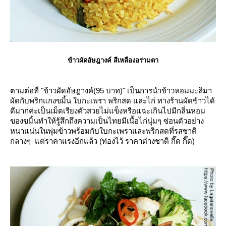
ข้าวผัดอัษฎางค์ สีเหลืองอร่ามตา
ตามต่อที่ "ข้าวผัดอัษฎางค์(95 บาท)" เป็นการนำข้าวหอมมะลิมา
ผัดกับพริกแกงขมิ้น ใบกะเพรา พริกสด และไก่ ทางร้านผัดข้าวได้
ดีมากค่ะเป็นเม็ดเรียงตัวสวยไม่แข็งหรือแฉะเกินไปมีกลิ่นหอม
ของขมิ้นทำให้รู้สึกถึงความเป็นไทยมีเนื้อไก่นุ่มๆ ซ่อนตัวอย่าง
หนาแน่นในพุ่มข้าวพร้อมกับใบกะเพราและพริกสดที่รสชาติ
กลางๆ แต่ราคาแรงอีกแล้ว (ท่องไว้ ราคาต่างชาติ กี๊ด กิ๊ด)