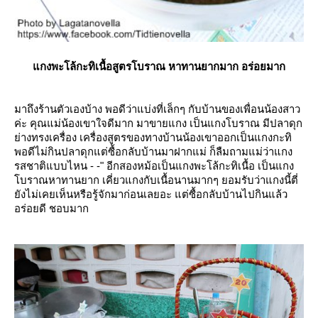
กงพะโล้กะทิเนื้อสูตรโบราณ หาทานยากมาก อร่อยมาก
มาถึงร้านตัวเองบ้าง พอดีว่าแบ่งที่เล็กๆ กับบ้านของเพื่อนน้องสาว
ค่ะ คุณแม่น้องเขาใจดีมาก มาขายแกง เป็นแกงโบราณ มีปลาดุก
่างทรงเครื่อง เครื่องสูตรของทางบ้านน้องเขาออกเป็นแกงกะทิ
พอดีไม่กินปลาดุกแต่ซื้อกลับบ้านมาฝากแม่ ก็ลืมถามแม่ว่าแกง
รสชาติแบบไหน - -" อีกสองหม้อเป็นแกงพะโล้กะทิเนื้อ เป็นแกง
บราณหาทานยาก เคี่ยวแกงกับเนื้อนานมากๆ ยอมรับว่าแกงนี้ตี่
ังไม่เคยเห็นหรือรู้จักมาก่อนเลยอะ แต่ซื้อกลับบ้านไปกินแล้ว
อร่อยดี ชอบมาก