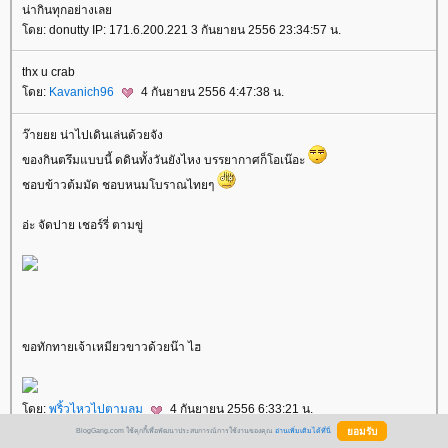
น่ากินทุกอย่างเล
ดย: donutty IP: 171.6.200.221 3 กันยายน 2556 23:34:57 น.
thx u crab
ดย:
Kavanich96
4 กันยายน 2556 4:47:38 น.
ว๊ายยย น่าไปเดินเล่นด้วยจัง
ของกินตรึมแบบนี้ ดดินทั้งวันยังไหง บรรยากาศก็โอเน๊อะ
ชอบข้าวต้มมัด ชอบหนมโบราณไทยๆ
อ่ะ จัดปาย เชอร์รี่ ตามขู่
ขอทักทายเจ้าเหมียวขาวด้วยน๊า ไฮ
ดย:
พริ้วไหวไปตามลม
4 กันยายน 2556 6:33:21 น.
BlogGang.com ใช้คุกกี้เพื่อพัฒนาประสบการณ์การใช้งานของคุณ
อ่านเพิ่มเติมได้ที่นี่