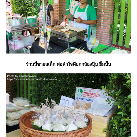
ร้านนี้ขายสเต็ก พ่อค้าใจดียกกล้องปุ๊บ ยิ้มปั๊บ