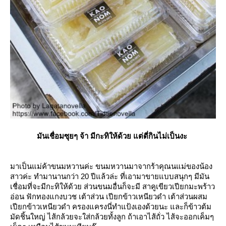
มันเชื่อมซุยๆ จ้า มีกะทิให้ด้วย แต่ตี่กินไม่เป็นงะ
มาเป็นแม่ค้าขนมหวานค่ะ ขนมหวานมาจากร้าคุณนแม่ของน้อง
สาวค่ะ ทำมานานกว่า 20 ปีแล้วล่ะ ที่เอามาขายแบบสนุกๆ มีมัน
เชื่อมที่จะมีกะทิให้ด้วย ส่วนขนมอื่นก็จะมี สาคูเขียวเปียกมะพร้าว
อ่อน ฟักทองแกงบวช เต้าส่วน เปียกข้าวเหนียวดำ เต้าส่วนผสม
เปียกข้าวเหนียวดำ ครองแครงนี่ทำแป้งเองด้วยนะ และก็ข้าวต้ม
มัดชิ้นใหญ่ ไส้กล้วยจะใส่กล้วยทั้งลูก ถ้าเอาไส้ถั่ว ไส้จะออกเค็มๆ