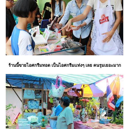
ร้านนี้ขายไอศกรีมทอด เป็นไอศกรีมแท่งๆ เลย คนรุมเยอะมาก