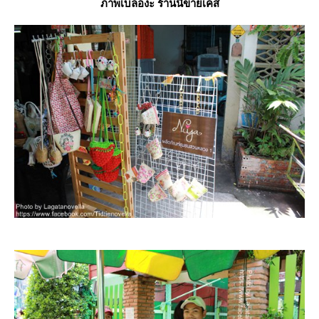
ภาพเบลองะ ร้านนี้ขายเคส