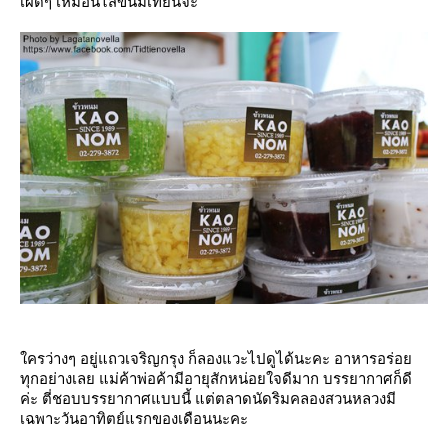
เผ็ดๆ เหมือนไส้ขนมเทียนจ๊ะ
ครว่างๆ อยู่แถวเจริญกรุง ก็ลองแวะไปดูได้นะคะ อาหารอร่อ
ทุกอย่างเลย แม่ค้าพ่อค้ามีอายุสักหน่อยใจดีมาก บรรยากาศก็ดี
ค่ะ ตี่ชอบบรรยากาศแบบนี้ แต่ตลาดนัดริมคลองสวนหลวงมี
เฉพาะวันอาทิตย์แรกของเดือนนะคะ