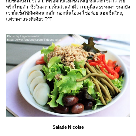
กับขนมปังไม่ขัดสี มาพร้อมกับแฮมชิ้นใหญ่ ชีสและไข่ดาว โร
พริกไทยดำ ซึ่งในความเห็นส่วนตัวตี่ว่า เมนูนี้แลธรรมดา ขนมปัง
เขาก็แข็ง
ช้มีดตัดนานมั่ก นอกนั้นโอเค ไข่อร่อย แฮมชิ้นใหญ่
ต่ราคาแพงทีเดียว T^T
Salade Nicoise