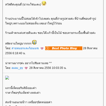
สวัสดีค่ะคุณตี่ (น่าจะใช่นะคะ)
ร้านประมาณนี้ไม่ค่อยได้เข้าไปเลยค่ะ คุณตี่ถ่ายรูปสวยค่ะ ที่บ้านพี่ชอบทำรูป
หญ่ๆ เพราะมองไม่ค่อยเห็น เลยเอาใหญ่ไว้ก่อน
ร้านเค้าตกแต่งสวยดีนะคะ ชอบโต๊ะเก้าอี้เป็นไม้ ชอบลายกระเบื้องพื้นด้วยค่ะ
สลัดจานใหญ่มากกกก
ดย:
สายหมอกและก้อนเมฆ
28 สิงหาคม
2556 6:18:40 น.
น่าทานมากๆค่ะ อยากไปชิมตามเลย ^^
ดย:
auau_py
28 สิงหาคม 2556 10:03:35 น.
ถวนี้เห็ดออรินจิมีเยอะค่า
ราคาก็พอๆกับเห็ดฟางหล่ะค่า
ส่งเข้านอนเรยน๊าา เหนื่อยๆนิดหน่อยค่า