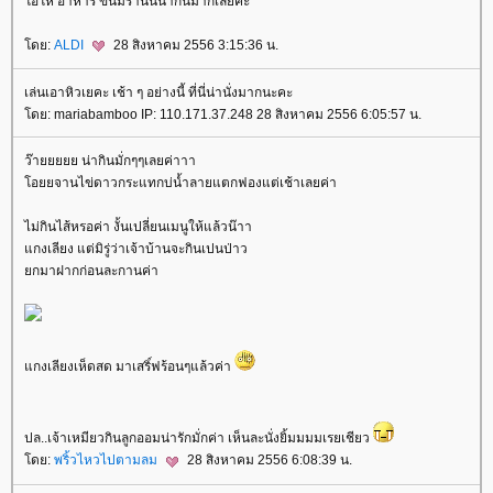
อ้โห อาหาร ขนมร้านนี้น่ากินมากเลยค่ะ
ดย:
ALDI
28 สิงหาคม 2556 3:15:36 น.
เล่นเอาหิวเยคะ เช้า ๆ อย่างนี้ ที่นี่น่านั่งมากนะคะ
ดย: mariabamboo IP: 110.171.37.248 28 สิงหาคม 2556 6:05:57 น.
ว๊ายยยยย น่ากินมั่กๆๆเลยค่าาา
อยยจานไข่ดาวกระแทกบ่น้ำลายแตกฟองแต่เช้าเลยค่า
ไม่กินไส้หรอค่า งั้นเปลี่ยนเมนูให้แล้วน๊าา
กงเลียง แต่มิรู่ว่าเจ้าบ้านจะกินเปนป่าว
กมาฝากก่อนละกานค่า
กงเลียงเห็ดสด มาเสริ์ฟร้อนๆแล้วค่า
ปล..เจ้าเหมียวกินลูกออมน่ารักมั่กค่า เห็นละนั่งยิ้มมมมเรยเชียว
ดย:
พริ้วไหวไปตามลม
28 สิงหาคม 2556 6:08:39 น.