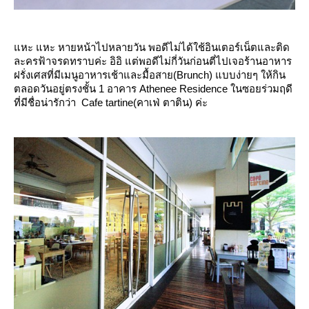
หะ แหะ หายหน้าไปหลายวัน พอดีไม่ได้ใช้อินเตอร์เน็ตและติด
ละครฟ้าจรดทราบค่ะ อิอิ แต่พอดีไม่กี่วันก่อนตี่ไปเจอร้านอาหาร
ฝรั่งเศสที่มีเมนูอาหารเช้าและมื้อสาย(B
runch) แบบง่ายๆ ให้กิน
ตลอดวันอยู่ตรงชั้น 1 อาคาร
Athenee Residence ในซอยร่วมฤดี
ที่มีชื่อน่ารักว่า
Cafe tartine(คาเฟ่ ตาติน) ค่ะ