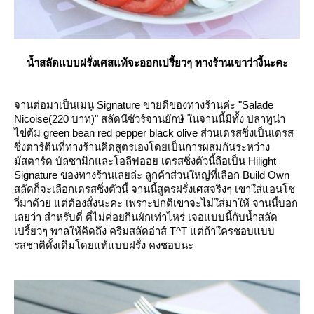
น้ำสลัดแบบฝรั่งเศสแท้จะออกเปรี้ยวๆ ทางร้านเขาว่างี้นะคะ
จานต่อมาเป็นเมนู Signature ขายดีของทางร้านค่ะ "Salade
Nicoise(220 บาท)" สลัดนีซัวร์จานยักษ์ ในจานนี้มีทั้ง ปลาทูน่า
ไข่ต้ม green bean red pepper black olive ส่วนเดรสซิ่งเป็นเดรส
ซิ่งตาร์ตินที่ทางร้านคิดสูตรเองโดยเป็นการผสมกันระหว่าง
มัสตาร์ด บัลซามิกและโอลีฟออย เดรสซิ่งตัวนี้ถือเป็น Hilight
Signature ของทางร้านเลยล่ะ ลูกค้าส่วนใหญ่ที่เลือก Build Own
สลัดก็จะเลือกเดรสซิ่งตัวนี้ จานนี้สูตรฝรั่งเศสจริงๆ เขาใส่แอนโช
วี่มาด้วย แต่ต้องสั่งนะคะ เพราะปกติเขาจะไม่ใส่มาให้ จานนี้บอก
เลยว่า สำหรับตี่ ตี่ไม่ค่อยกินผักเท่าไหร่ เจอแบบนี้กับน้ำสลัด
เปรี้ยวๆ พาลให้คิดถึง ครีมสลัดอ่าส์ T^T แต่ถ้าใครชอบแบบ
รสชาติดั้งเดิมโดยแท้แบบฝรั่ง คงชอบนะ