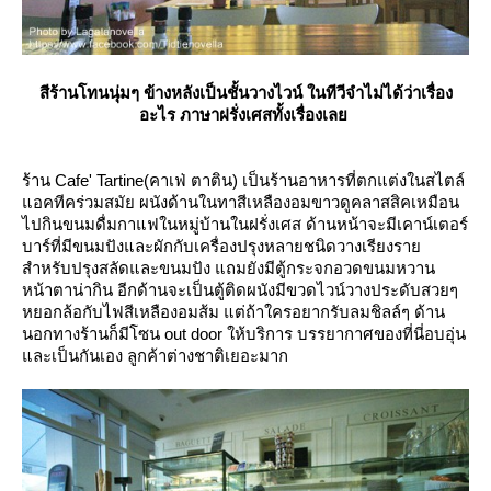
สีร้านโทนนุ่มๆ ข้างหลังเป็นชั้นวางไวน์ ในทีวีจำไม่ได้ว่าเรื่อง
อะไร ภาษาฝรั่งเศสทั้งเรื่องเล
ร้าน Cafe' Tartine(คาเฟ่ ตาติน) เป็นร้านอาหารที่ตกแต่งในสไตล์
อคทีคร่วมสมัย ผนังด้านในทาสีเหลืองอมขาวดูคลาสสิคเหมือน
ไปกินขนมดื่มกาแฟในหมู่บ้านในฝรั่งเศส ด้านหน้าจะมีเคาน์เตอร์
บาร์ที่มีขนมปังและผักกับเครื่องปรุงหลายชนิดวางเรียงรา
สำหรับปรุงสลัดและขนมปัง แถมยังมีตู้กระจกอวดขนมหวาน
หน้าตาน่ากิน อีกด้านจะเป็นตู้ติดผนังมีขวดไวน์วางประดับสวยๆ
หยอกล้อกับไฟสีเหลืองอมส้ม แต่ถ้าใครอยากรับลมชิลล์ๆ ด้าน
นอกทางร้านก็มีโซน out door ให้บริการ บรรยากาศของที่นี่อบอุ่น
ละเป็นกันเอง ลูกค้าต่างชาติเยอะมาก