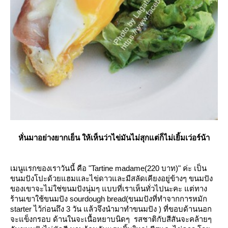
หั่นมาอย่างยากเย็น ให้เห็นว่าไข่มันไม่สุกแต่ก็ไม่เยิ้มเว่อร์น้า
เมนูแรกของเราวันนี้ คือ "Tartine madame(220 บาท)" ค่ะ เป็น
ขนมปังโปะด้วยแฮมและไข่ดาวและมีสลัดเคียงอยู่ข้างๆ ขนมปัง
ของเขาจะไม่ใช่ขนมปังนุ่มๆ แบบที่เราเห็นทั่วไปนะคะ แต่ทาง
ร้านเขาใช้ขนมปัง sourdough bread(ขนมปังที่ทำจากการหมัก
starter ไว้ก่อนถึง 3 วัน แล้วจึงนำมาทำขนมปัง ) ที่ขอบด้านนอก
จะแข็งกรอบ ด้านในจะเนื้อหยาบนิดๆ รสชาติกับสีสันจะคล้ายๆ