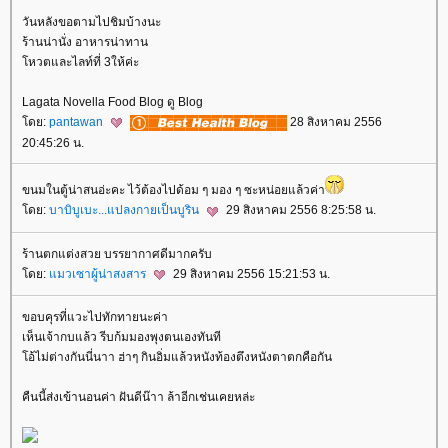
วันหลังขอตามไปชิมบ้างนะ
ร้านน่านั่ง อาหารน่าทาน
หวตและไลท์ที่ 3ให้ค่ะ
Lagata Novella Food Blog ดู Blog
ดย:
pantawan
28 สิงหาคม 2556
20:45:26 น.
ขนมในตู้น่าสนอ่ะคะ ไว้ต้องไปด้อม ๆ มอง ๆ ซะหน่อยแล้วค่า
ดย:
บาบิบูเบะ...แปลงกายเป็นบูริน
29 สิงหาคม 2556 8:25:58 น.
ร้านตกแต่งสวย บรรยากาศดีมากครับ
ดย:
มวเซาผู้น่าสงสาร
29 สิงหาคม 2556 15:21:53 น.
ขอบคุรที่แวะไปทักทายนะค่า
เห็นเจ้ากบแล้ว รีบก้มมองพุงตนเองทันที
อ้ไม่ต่างกันนี่นาา ฮ่าๆ กินอิ่มแล้วหนังท้องตึงหนังตาตกคือกัน
คืนนี้ส่งเข้านอนค่า ฝันดีน๊าา ล้าอีกเช่นเคยหล่ะ