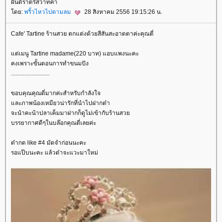
ฝันดีราตรีสวาทค่า
ดย:
พริ้วไหวไปตามลม
28 สิงหาคม 2556 19:15:26 น.
Cafe' Tartine ร้านสวย ตกแต่งด้วยสีสันสะอาดตาค่ะคุณตี่
ต่เมนู Tartine madame(220 บาท) แอบแพงนะคะ
คงเพราะขั้นตอนการทำขนมปัง
..........................
ขอบคุณคุณตี่มากค่ะสำหรับกำลังใจ
ละภาพน้องเหมียวน่ารักที่นำไปฝากต๋า
จะนำคะน้าปลาเค็มมาฝากก็ดูไม่เข้ากับร้านสว
บรรยากาศดีๆในบล๊อกคุณตี่เลยค่ะ
ต๋ากด like #4 มัดจำก่อนนะคะ
รอแป๊บนะคะ แล้วต๋าจะแวะมาใหม่