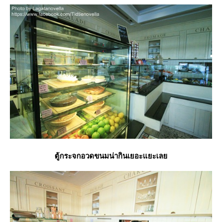
ตู้กระจกอวดขนมน่ากินเยอะแยะเล