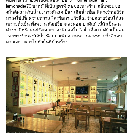
ตบท้ายกันด้วยเครื่องดื่มเย็นๆ อย่าง "Homemade mint
lemonade(70 บาท)" ที่เป็นสูตรพิเศษของทางร้าน กลิ่นหอมขอ
งมิ้นต์ผสานกับน้ำมะนาวคั่นสดเย็นๆ เติมน้ำเชื่อมที่ทางร้านเสิร์ฟ
มาลงไปเพิ่มความหวาน ใครร้อนๆ แก้วนี้ละช่วยคลายร้อนได้แน่
เพราะทั้งเย็น ทั้งหวาน ทั้งเปรี้ยวและหอม ปกติแก้วนี้ถ้าเป็นคน
ต่างชาติหรือคนฝรั่งเศสเขาจะดื่มสดไม่ใส่น้ำเชื่อม แต่ถ้าเป็นคน
ไทยทางร้านจะให้น้ำเชื่อมมาเพิ่มความหวานต่างหาก ซึ่งตี่ชอบ
มากเลยจะเอาไปทำกินที่บ้านบ้าง