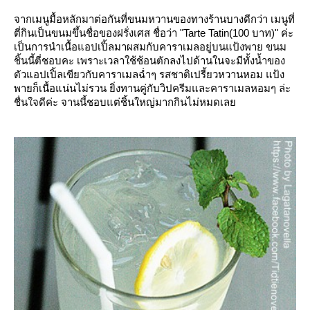
จากเมนูมื้อหลักมาต่อกันที่ขนมหวานของทางร้านบางดีกว่า เมนูที่
ตี่กินเป็นขนมขึ้นชื่อของฝรั่งเศส ชื่อว่า "Tarte Tatin(100 บาท)" ค่ะ
เป็นการนำเนื้อแอปเปิ้ลมาผสมกับคาราเมลอยู่บนแป้งพาย ขนม
ชิ้นนี้ตี่ชอบคะ เพราะเวลาใช้ช้อนตักลงไปด้านในจะมีทั้งน้ำของ
ตัวแอปเปิ้ลเขียวกับคาราเมลฉ่ำๆ รสชาติเปรี้ยวหวานหอม แป้ง
พายก็เนื้อแน่นไม่รวน ยิ่งทานคู่กับวิปครีมและคาราเมลหอมๆ ล่ะ
ชื่นใจดีค่ะ จานนี้ชอบแต่ชิ้นใหญ่มากกินไม่หมดเล