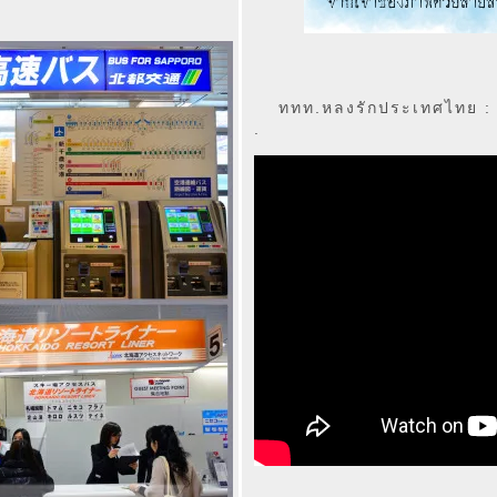
ททท.หลงรักประเทศไทย : 
.