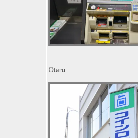
Mae-La Kitchen
& Mae-La Cafe
ร้านใหม่สวยงาม
บรรยากาศดี้ดี
ตามรอยละคร
หนึ่งในทรวงที่
เคปพันวา ภูเก็ต
ชิมเบเกอรี่แสน
อร่อยบรรยากาศ
ดี้ดีที่ Cafe
Kantary แหลม
Otaru
พันวา
7 Greens trip :
อร่อยกว่าที่คิด ชิ
ลล์กว่าที่เห็น มา
กระบี่หน้าฝน ไม่
ต้องเที่ยวเกาะก็
ฟินได้
ชิมเบียร์ชิมขา
หมูเมนูญี่ปุ่นที่
รงเบียร์
เยอรมันตะวัน