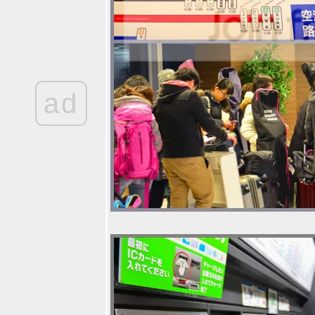
ฝ่ามรสุมไปติด
เกาะที่ "U Koh
Madsum
Samui" โรงแรม
ู เกาะมัดสุม
สมุย - One
island one
ad
resort
THE BARAI by
Hyatt Regency
Hua Hin เมื่อสุด
อดความ
หรูหรามาอยู่คู่
กับความงดงาม
ของ
สถาปัตยกรรม
ผจญภัยไต้ฝุ่น
Soudelor ใน
ไต้หวัน ตอนที่ 1
กับ 3 ที่พักสวยเก๋
3 สไตล์ กลาง
กรุงไทเป
OPPO R7 Lite -