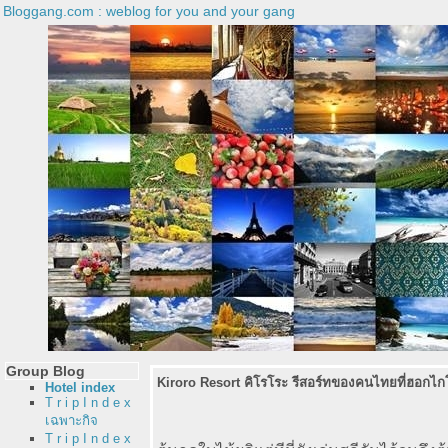
Bloggang.com : weblog for you and your gang
Group Blog
Kiroro Resort คิโรโระ รีสอร์ทของคนไทยที่ฮอกไกโ
Hotel index
T r i p I n d e x
เฉพาะกิจ
T r i p I n d e x