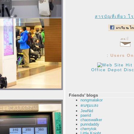
สารบัญที่เที่ยว โ
:
Users On
Office Depot Dis
Friends' blogs
nongmalakor
คนชุมแสง
JewNid
paerid
chaoswalker
punndaddy
cherrytok
Little Knight