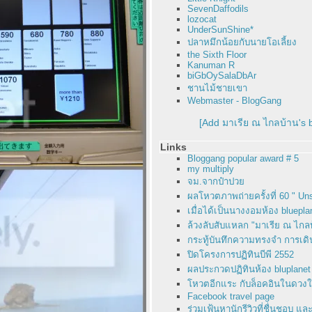
SevenDaffodils
lozocat
UnderSunShine*
ปลาหมึกน้อยกับนายโอเลี้ยง
the Sixth Floor
Kanuman R
biGbOySalaDbAr
ชานไม้ชายเขา
Webmaster - BlogGang
[Add มาเรีย ณ ไกลบ้าน's 
Links
Bloggang popular award # 5
my multiply
จม.จากป๋าปว
ผลโหวตภาพถ่ายครั้งที่ 60 " Un
เมื่อได้เป็นนางงอมห้อง bluepla
ล้วงลับสับแหลก "มาเรีย ณ ไกลบ
กระทู้บันทึกความทรงจำ การเดิ
ปิดโครงการปฏิทินบีพี 2552
ผลประกวดปฏิทินห้อง bluplanet
หวตอีกแระ กับล็อคอินในดวงใจ ห
Facebook travel page
ร่วมเฟ้นหานักรีวิวที่ชื่นชอบ แ