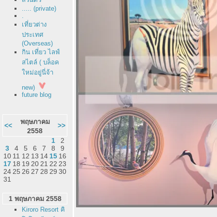
..... (private)
.
เที่ยวต่าง
ประเทศ
(Overseas)
กิน เที่ยว ไลฟ์
สไตล์ ( บล็อค
หม่อยู่นี่จ้า
new)
future blog
พฤษภาคม
<<
>>
2558
1
2
3
4
5
6
7
8
9
10
11
12
13
14
15
16
17
18
19
20
21
22
23
24
25
26
27
28
29
30
31
1 พฤษภาคม 2558
Kiroro Resort คิ