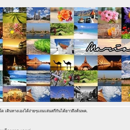
ด เดินทางเองได้ง่ายๆแถมเล่นสกีกันได้ยาวถึงต้นพค.