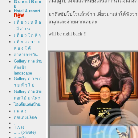
ต้นฤดูใบไม้ผลิแต่ทีนี่ยังเล่นสกีกันได้จนถึง
G u e s t B o o
k
Hotel & resort
มาถึงซัปโปโรแล้วจ้าา เดี๋ยวมาเล่าให้ฟัง
สนุกและง่ายมากเลยล่ะ
เ ที่ ย ว เ ห นื อ
- อี ส า น
will be right back !!
เ ที่ ย ว ใ ก ล้ ๆ
เ ที่ ย ว เ ก า ะ
ล่ อ ง ใ ต้
อาหารการกิน
Gallery ภาพถ่า
ท้องฟ้า
landscape
Gallery ภ า พ ถ่
า ย ทั่ ว ไ ป
Gallery ภาพถ่า
ดอกไม้ มาโคร
ไอเดียแต่งบ้าน
เ พ ล ง
ตกแต่งบล็อค
.
T A G
..... (private)
ส่วนตัว