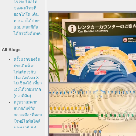
รโระ รีสอร์ท
ของคนไทยที่
ฮอกไกโด เดิน
ทางเองได้ง่ายๆ
ถมเล่นสกีกัน
ได้ยาวถึงต้นพค.
All Blogs
ครั้งแรกของจีน
ประเดิมด้ว
ไฟลท์ตรงกับ
Thai AirAsia X
ไปเซียงไฮ้ เที่ยว
เองได้ง่ายมากก
(กว่าที่คิด)
หรูหราสะดวก
สบายกับชีวิต
กลางเมืองที่ตอบ
จทย์ไลฟ์สไตล์
ของเราที่ AP -
Life รัชดาภิเษก