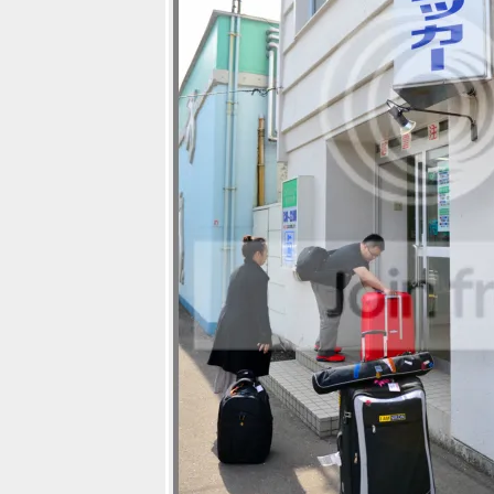
ดง สาขาใหม่
จ้งวัฒนะ
บินนกเที่ยวน่าน
กับ 12 ที่กิน
ที่นอน ที่เที่ยว
ละกิจกรรม
ต้องห้ามพลาด
เมื่อมาเที่ยวน่าน
นคร
10 สถานที่และ
กิจกรรมสุดเฟี้ยว
ที่ต้องห้ามพลาด
เมื่อมาเที่ยว
หาดใหญ่ และ
พัทลุง
Villa la Flora
รีสอร์ทใหม่กิ๊ก
น่ารักสุดๆริม
คว + มุมมอง
หม่ตัวตนใหม่ที่
กาญจนบุรี By
OPPO Mirror 5