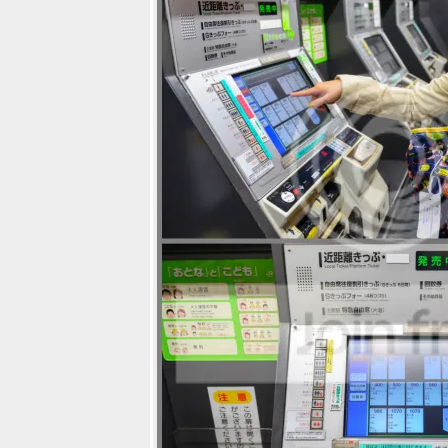
จันทบุรีครบทั้ง
น้ำตกชุมชนริม
น้ำที่พักสวยเก๋
เนินนางพญา
ร้านกาแฟสุดชิ
ลล์อันซีนริมทุ่ง
นา
เที่ยวย้อนอดีต
รำลึกย่านเก่า
บางกอกผ่านแอ๊
พสุดล้ำ Culture
Explorer
The Home -
Shabu +
K.Buffet ชาบู
เกาหลีแท้ ร้าน
หม่สวยหรูบูติค
บนถนน
ราชพฤกษ์ สาทร
อดีตแม่ลาปลา
เผา เมืองทอง
ธานี ปัจจุบัน