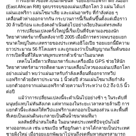
การแยกตัวของทวีปนี้เกิดขึ้นที่ “รอยแยกแอฟริกาตะวันออก”
(East African Rift) จุดบรรจบของแผ่นเปลือกโลก 3 แผ่น ได้แก่
ผ่นแอฟริกา แผ่นโซมาเลีย และแผ่นอาหรับ ที่กำลังค่อย ๆ
เคลื่อนตัวห่างออกจากกัน กระบวนการนี้เริ่มต้นขึ้นตั้งแต่เมื่อราว
30 ล้านปีก่อน และยังคงดำเนินต่อไปอย่างเงียบงันแต่ทรงพลัง
การเปลี่ยนแปลงครั้งใหญ่นี้เริ่มเป็นที่จับตามองของนัก
วิทยาศาสตร์มากขึ้นหลังจากปี 2005 เมื่อมีการตรวจพบรอยแยก
ขนาดใหญ่ในทะเลทรายของประเทศเอธิโอเปีย รอยแยกนี้มีความ
าวประมาณ 56 กิโลเมตร และถูกมองว่าเป็นสัญญาณเริ่มต้นของ
การเปิดพื้นที่ให้มหาสมุทรแทรกตัวเข้ามาในอนาคต
เทคโนโลยีดาวเทียมเรดาร์และเครื่องมือ GPS ช่วยให้นัก
วิทยาศาสตร์สามารถติดตามความเคลื่อนไหวของแผ่นเปลือกโลก
อย่างแม่นยำ พบว่าแผ่นอาหรับกำลังเคลื่อนที่ออกจากทวีป
อฟริกาด้วยอัตราประมาณ 1 นิ้วต่อปี ส่วนแผ่นโซมาเลียกำลัง
กตัวออกจากแผ่นแอฟริกาด้วยความเร็วระหว่าง 0.2 ถึง 0.5 นิ้ว
ต่อปี
ม้ว่าการเปลี่ยนแปลงนี้จะดำเนินไปอย่างช้า ๆ ในระดับที่
มนุษย์แทบไม่ทันสังเกต แต่หากมองในระยะเวลาหลายล้านปี การ
กตัวนี้จะส่งผลให้ทวีปแอฟริกาแตกออกเป็นสองส่วน และพื้นที่
ที่เคยเป็นแผ่นดินจะกลายเป็นผืนน้ำขนาดมหึมา
ผลลัพธ์ที่น่าสนใจคือ ในอนาคตประเทศที่ปัจจุบันไม่มี
ทางออกทะเล เช่น แซมเบีย หรือยูกันดา อาจได้กลายเป็นประเทศ
ชายฝั่งใหม่ เมื่อรอยแยกพัฒนาไปจนถึงจุดที่มหาสมุทรสามารถ