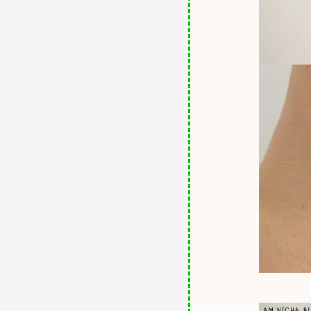
beauty collection
REVIEW : Benberry Double
Moist Lift
REVIEW : Benberry Anti -
Cellulite Firming Body Gel and
Cocoa Butter Strechmark Cream
REVIEW : La Vita Vital Bright
Serum
REVIEW : MAYBELLINE
White Superfresh
REVIEW : NARS MATTE
MULTIPLE COLLECTION
REVIEW : MAYBELLINE
HYPERCOSMOS TRIO
REVIEW : Utip Lovely Secret
Series
นางสงกรานต์ ซ่า ท้า แดด กับ
NIVEA SERUM SPF 33
REVIEW : BATHTOLOGY
Foam Body Care Wash ( Aroma
Rose )