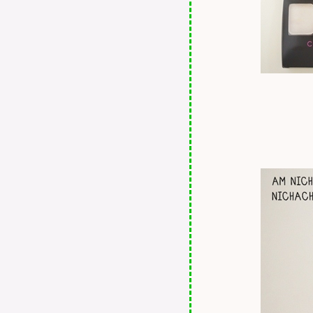
นใจสาวออฟฟิศ !!!
เห่อ!!! Dejavu Lasting Fine
Collection / EyeLiner / Eyebrow
/ Cream Pencil
REVIEW : REME BY
SINCERE Lip Colour
REVIEW : MUA MAKEUP
ACADEMY GLAMOUR
NIGHTS - EYE SHADOW
PALETTE จาก Suay360.com
REVIEW : LOLANE AROMA
#L47 Cherry Red ครีมเปลี่ยนสี
ผม
REVIEW : ETERNITY
AQUA Calvin Klein
REVIEW : 12 Plus
COLORISTA Japan
REVIEW : BIG EYES 360
Mascara and Love Bag Liner
REVIEW : shu uemura brave