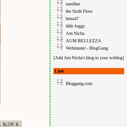
narellan
the Sixth Floor
benz47
little foggy
Am Nicha
AUM BELLEZZA
Webmaster - BlogGang
[Add Am Nicha's blog to your weblog]
Link
Bloggang.com