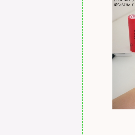
REVIEW : NIVEA EXTRA
WHITENING SKIN
THERAPY SERUM SPF 33
PA+++
REVIEW : U STAR Girly
Magic Lip Color
REVIEW : NIVEA Body
Lotion IN-SHOWER (นีเวี
ลชั่นชนิดล้างออก)
REVIEW : MAYBELLINE
COLORSHOW Nail Color
REVIEW : MAYBELLINE
COLORSHOW Crayon Khol
Liner #07 INCA GOLD
REVIEW : MAYBELLINE
COLORSHOW LipColor #307
Disco Coral
REVIEW : Tween Hab - 5
REVIEW : LadyKin GUMIHO
Luminous CC Cream และ Close