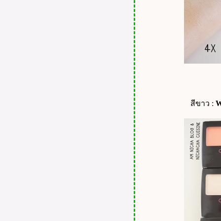
กนิคผลิตจากพืชและอ่อนโยน
ปิดผมขาวเองง่ายๆช่วงกักตัว
เพียง 5 นาทีกับ โมอิ แชมพู
LADY AUDREY แป้งนางงาม
ป้งพั๊ฟที่ทำจากข้าว ไม่แพ้ ไม่
เป็นมลพิษ รักสิ่งแวดล้อม
AMIRY แป้งคุมมัน ครบ จบ
ไม่ต้องโบกรองพื้น !!!
สีขาว :
W
Zane Hair Care ครบ จบ ทุก
ปัญหาผม ผมหนานุ่มได้อีก
ครั้ง!!!
คาเรสเม่เซรั่ม ตัวช่วยของผิว
วัย 30+ ให้สวยดั่งเด็กวัย 20
Amon Skin Solution Cleansing
Gel เจลล้างหน้าที่พอดีและ
ลงตัวกับผิว
ูนิเรน สเปรย์ แก้ปวด ยืนหนึ่ง