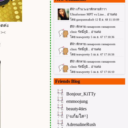
วดค่ะ
 ><
!
Friends Blog
Bonjour_KiTTy
emmoojung
beauty4ties
[^แก้มใส^]
AdrenalineRush