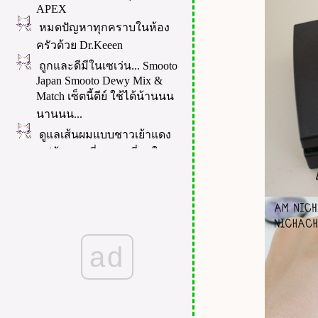
APEX
หมดปัญหาทุกคราบในห้อง
ครัวด้วย Dr.Keeen
ถูกและดีมีในเซเว่น... Smooto
Japan Smooto Dewy Mix &
Match เซ็ตนี้ดีย์ ใช้ได้น้านนน
นานนน...
ดูแลเส้นผมแบบชาวเย้าแดง
หมู่บ้านคนที่ผมยาวที่สุดใน
ลก
Indiglow - ผิว 35+ ฟูดูดีขึ้นมา
ได้ ใน 1 สัปดาห์
ดูแลน้องสาว ด้วย น้อง Mini
Set น้องหอมแบบที่ไม่เคยรู้สึก
ad
มาก่อน >///<
น้ำยาซักผ้า SEVENTH
GENERATION น้ำยาซักผ้าออ