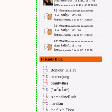
Friends Blog
Bonjour_KiTTy
emmoojung
beauty4ties
[^แก้มใส^]
AdrenalineRush
narellan
the Sixth Floor