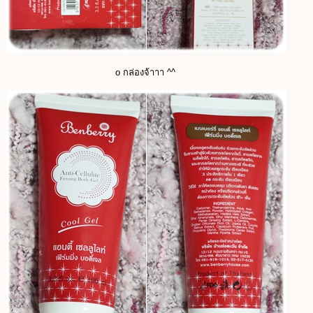
o กล่องจ้าาา ^^