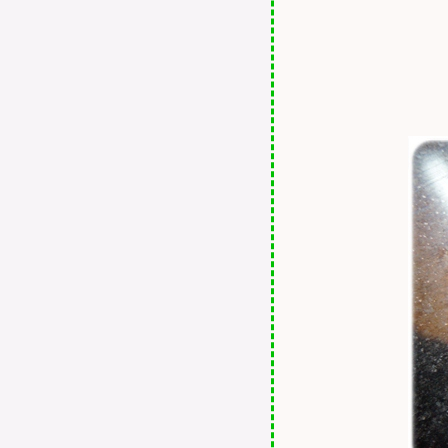
กนิคผลิตจากพืชและอ่อนโยน
ปิดผมขาวเองง่ายๆช่วงกักตัว
เพียง 5 นาทีกับ โมอิ แชมพู
LADY AUDREY แป้งนางงาม
ป้งพั๊ฟที่ทำจากข้าว ไม่แพ้ ไม่
เป็นมลพิษ รักสิ่งแวดล้อม
AMIRY แป้งคุมมัน ครบ จบ
ไม่ต้องโบกรองพื้น !!!
Zane Hair Care ครบ จบ ทุก
ปัญหาผม ผมหนานุ่มได้อีก
ครั้ง!!!
คาเรสเม่เซรั่ม ตัวช่วยของผิว
วัย 30+ ให้สวยดั่งเด็กวัย 20
Amon Skin Solution Cleansing
Gel เจลล้างหน้าที่พอดีและ
ลงตัวกับผิว
ูนิเรน สเปรย์ แก้ปวด ยืนหนึ่ง