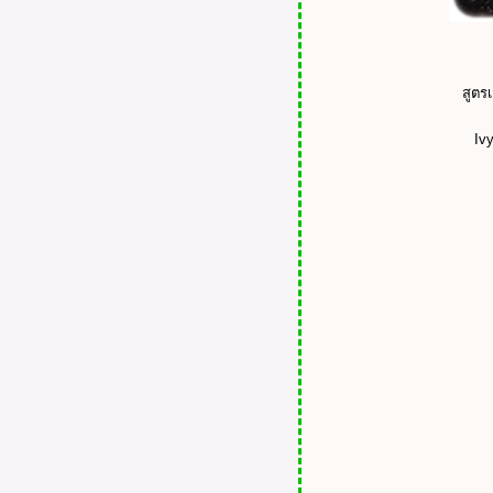
นใจสาวออฟฟิศ !!!
เห่อ!!! Dejavu Lasting Fine
Collection / EyeLiner / Eyebrow
/ Cream Pencil
สูตร
REVIEW : REME BY
SINCERE Lip Colour
Iv
REVIEW : MUA MAKEUP
ACADEMY GLAMOUR
NIGHTS - EYE SHADOW
PALETTE จาก Suay360.com
REVIEW : LOLANE AROMA
#L47 Cherry Red ครีมเปลี่ยนสี
ผม
REVIEW : ETERNITY
AQUA Calvin Klein
REVIEW : 12 Plus
COLORISTA Japan
REVIEW : BIG EYES 360
Mascara and Love Bag Liner
REVIEW : shu uemura brave