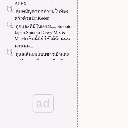
APEX
หมดปัญหาทุกคราบในห้อง
ครัวด้วย Dr.Keeen
ถูกและดีมีในเซเว่น... Smooto
Japan Smooto Dewy Mix &
Match เซ็ตนี้ดีย์ ใช้ได้น้านนน
นานนน...
ดูแลเส้นผมแบบชาวเย้าแดง
หมู่บ้านคนที่ผมยาวที่สุดใน
ลก
Indiglow - ผิว 35+ ฟูดูดีขึ้นมา
ได้ ใน 1 สัปดาห์
ดูแลน้องสาว ด้วย น้อง Mini
Set น้องหอมแบบที่ไม่เคยรู้สึก
ad
มาก่อน >///<
น้ำยาซักผ้า SEVENTH
GENERATION น้ำยาซักผ้าออ