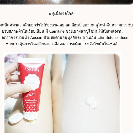
o ดูเนื้อเจลใกล้ๆ
เจลนี่แค่ทาค่ะ เค้าบอกว่าไม่ต้องนวดเลย ลดเลือน
ปัญหาเซลลูไลท์ คืนความกระชับ
ปรับสภาพผิวให้เรียบเนียน มี Carnitine ช่วยเผาผลาญไขมันให้เป็นพลังงาน
y ลดอาการบวมน้ำ Aescin ช่วยต่อต้านอนุมูลอิสระ คาเฟอีน และ Butcher'Boom
ช่วยกระตุ้นการไหลเวียนของเลือดและกระตุ้นการขจัดไขมันในเซลล์