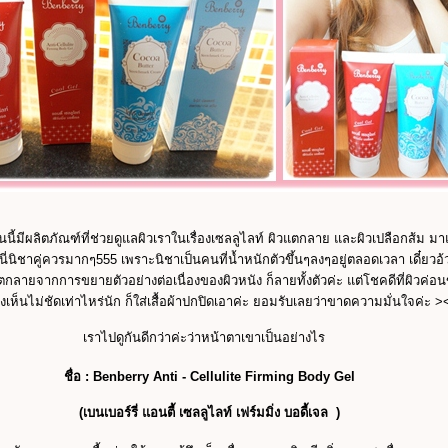
ันนี้มีผลิตภัณฑ์ที่ช่วยดูแลผิวเราในเรื่องเซลลูไลท์ ผิวแตกลาย และผิวเปลือกส้ม 
์นี่นิชาคู่ควรมากๆ555 เพราะนิชาเป็นคนที่น้ำหนักตัวขึ้นๆลงๆอยู่ตลอดเวลา เดี๋ยวอ
ตกลายจากการขยายตัวอย่างต่อเนื่องของผิวหนัง ก็ลายทั้งตัวค่ะ แต่โชคดีที่ผิวค่อ
งเห็นไม่ชัดเท่าไหร่นัก ก็ใส่เสื้อผ้าปกปิดเอาค่ะ ยอมรับเลยว่าขาดความมั่นใจค่ะ >
เราไปดูกันดีกว่าค่ะว่าหน้าตาเขาเป็นอย่างไร
ชื่อ : Benberry Anti - Cellulite Firming Body Gel
(เบนเบอร์รี่ แอนตี้ เซลลูไลท์ เฟร์มมิ่ง บอดี้เจล )