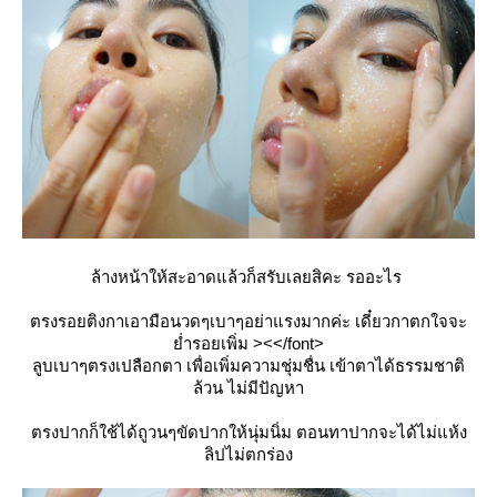
ล้างหน้าให้สะอาดแล้วก็สรับเลยสิคะ รออะไร
ตรงรอยติงกาเอามือนวดๆเบาๆอย่าแรงมากค่ะ เดี๋ยวกาตกใจจะ
่ำรอยเพิ่ม ><</font>
ลูบเบาๆตรงเปลือกตา เพื่อเพิ่มความชุ่มชื่น เข้าตาได้ธรรมชาติ
ล้วน ไม่มีปัญหา
ตรงปากก็ใช้ได้ถูวนๆขัดปากให้นุ่มนิ่ม ตอนทาปากจะได้ไม่แห้ง
ลิปไม่ตกร่อง