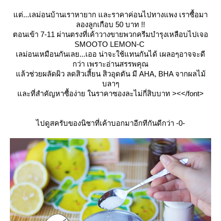
ต่...เลม่อนบ้านเราหายาก และราคาค่อนไปทางแพง เราซื้อมา
ลองลูกเกือบ 50 บาท !!
ตอนเข้า 7-11 ผ่านตรงที่เค้าวางขายพวกครีมบำรุงเหลือบไปเจอ
SMOOTO LEMON-C
เลม่อนเหมือนกันเลย...เออ น่าจะใช้แทนกันได้ เผลอๆอาจจะดี
กว่า เพราะอ่านสรรพคุณ
ล้วช่วยผลัดผิว ลดสิวเสี้ยน สิวอุดตัน มี AHA, BHA จากผลไม้
บลาๆ
ละที่สำคัญหาซื้อง่าย ในราคาซองละไม่กี่สิบบาท ><</font>
ไปดูสครับของนิชาที่เค้าบอกมาอีกทีกันดีกว่า -0-