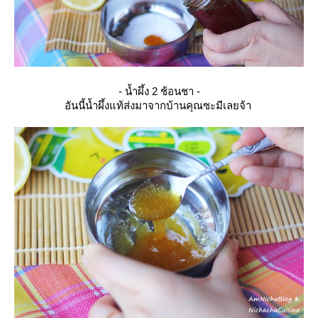
- น้ำผึ้ง 2 ช้อนชา -
อันนี้น้ำผึ้งแท้ส่งมาจากบ้านคุณซะมีเลยจ้า