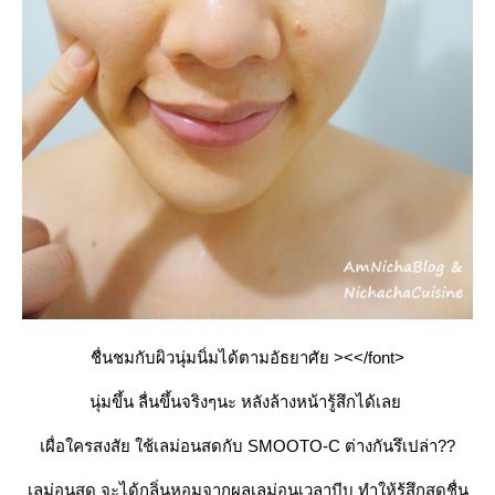
ชื่นชมกับผิวนุ่มนิ่มได้ตามอัธยาศัย ><</font>
นุ่มขึ้น ลื่นขึ้นจริงๆนะ หลังล้างหน้ารู้สึกได้เล
เผื่อใครสงสัย ใช้เลม่อนสดกับ SMOOTO-C ต่างกันรึเปล่า??
เลม่อนสด จะได้กลิ่นหอมจากผลเลม่อนเวลาบีบ ทำให้รู้สึกสดชื่น