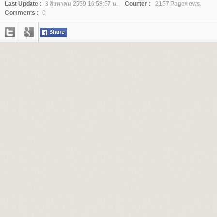
Last Update :
3 สิงหาคม 2559 16:58:57 น.
Counter :
2157 Pageviews.
Comments :
0