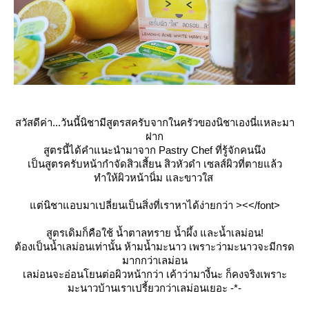
สวัสดีค่า...วันนี้นิชามีสูตรสครับจากในครัวของนิชาเองนี่แหละมา
ฝาก
สูตรนี้ได้คำแนะนำมาจาก Pastry Chef ที่รู้จักคนนึง
เป็นสูตรครับหน้ากำจัดสิวเสี้ยน สิวหัวดำ เซลส์ผิวที่ตายแล้ว
ทำให้ผิวหน้านิ่ม และขาวใส
ต่นิชาแอบมาเปลี่ยนเป็นสิ่งที่เราหาได้ง่ายกว่า ><</font>
สูตรเดิมก็คือใช้ น้ำตาลทราย น้ำผึ้ง และน้ำเลม่อน!
ต้องเป็นน้ำเลม่อนเท่านั้น ห้ามน้ำมะนาว เพราะว่ามะนาวจะมีกรด
มากกว่าเลม่อน
เลม่อนจะอ่อนโยนต่อผิวหน้ากว่า เค้าว่ามางี้นะ ก็คงจริงเพราะ
มะนาวบ้านเราเปรี้ยวกว่าเลม่อนเยอะ -*-