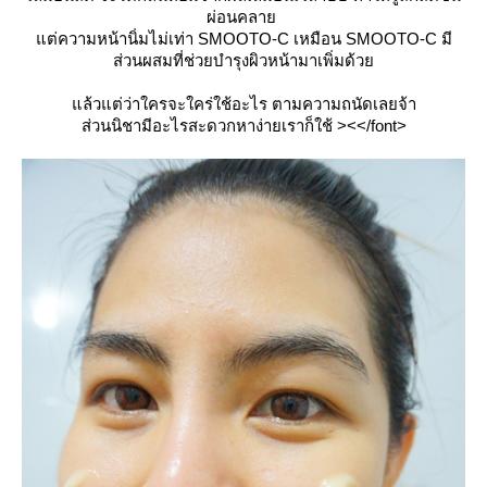
ผ่อนคลา
ต่ความหน้านิ่มไม่เท่า SMOOTO-C เหมือน SMOOTO-C มี
ส่วนผสมที่ช่วยบำรุงผิวหน้ามาเพิ่มด้ว
ล้วแต่ว่าใครจะใคร่ใช้อะไร ตามความถนัดเลยจ้า
ส่วนนิชามีอะไรสะดวกหาง่ายเราก็ใช้ ><</font>