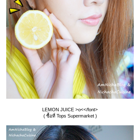
LEMON JUICE >o<</font>
( ซื้อที่ Tops Supermarket )