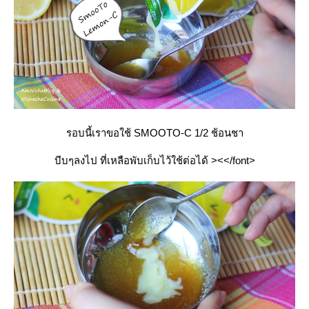
รอบนี้เราขอใช้ SMOOTO-C 1/2 ช้อนชา
บีบๆลงไป ที่เหลือพับเก็บไว้ใช้ต่อได้ ><</font>