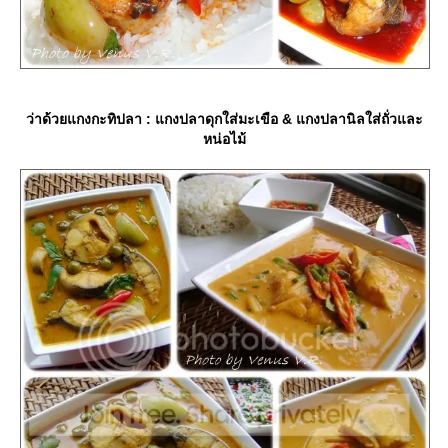
ว่าด้วยแกงกะทิปลา : แกงปลาดุกใส่มะเขือ & แกงปลานิลใส่ถั่วและ
หน่อไม้