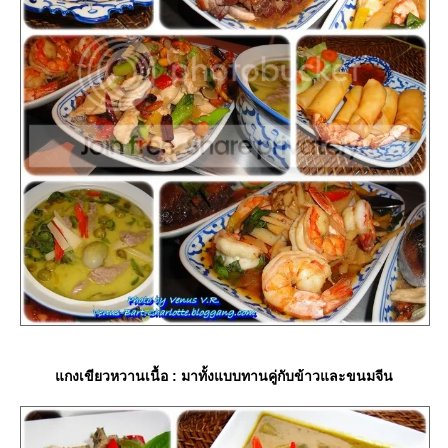
กงเขียวหวานเนื้อ : มาทั้งแบบทานคู่กับข้าวและขนมจีน