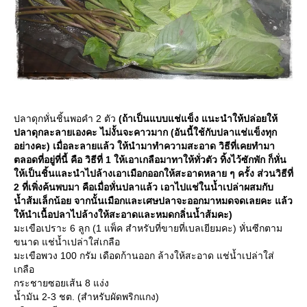
ปลาดุกหั่นชิ้นพอคำ 2 ตัว
(ถ้าเป็นแบบแช่แข็ง แนะนำให้ปล่อยให้
ปลาดุกละลายเองคะ ไม่งั้นจะคาวมาก (อันนี้ใช้กับปลาแช่แข็งทุก
อย่างคะ) เมื่อละลายแล้ว ให้นำมาทำความสะอาด วิธีที่เคยทำมา
ตลอดที่อยู่ที่นี้ คือ วิธีที่ 1 ให้เอาเกลือมาทาให้ทั่วตัว ทิ้งไว้ซักพัก ก็หั่น
ห้เป็นชิ้นและนำไปล้างเอาเมือกออกให้สะอาดหลาย ๆ ครั้ง ส่วนวิธีที่
2 ที่เพิ่งค้นพบมา คือเมื่อหั่นปลาแล้ว เอาไปแช่ในน้ำเปล่าผสมกับ
น้ำส้มเล็กน้อย จากนั้นเมือกและเศษปลาจะออกมาหมดจดเลยคะ แล้ว
ห้นำเนื้อปลาไปล้างให้สะอาดและหมดกลิ่นน้ำส้มคะ)
มะเขือเปราะ 6 ลูก (1 แพ็ค สำหรับที่ขายที่เบลเยียมคะ) หั่นซีกตาม
ขนาด แช่น้ำเปล่าใส่เกลือ
มะเขือพวง 100 กรัม เดือดก้านออก ล้างให้สะอาด แช่น้ำเปล่าใส่
เกลือ
กระชายซอยเส้น 8 แง่ง
น้ำมัน 2-3 ชต. (สำหรับผัดพริกแกง)