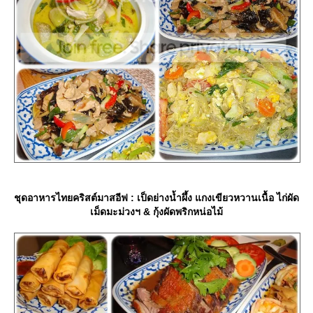
ชุดอาหารไทยคริสต์มาสอีฟ : เป็ดย่างน้ำผึ้ง แกงเขียวหวานเนื้อ ไก่ผัด
เม็ดมะม่วงฯ & กุ้งผัดพริกหน่อไม้