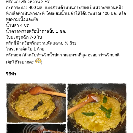
พริกแกงเขียวหวาน 3 ชต.
กะทิกระป๋อง 400 มล. แบ่งส่วนด้านบนกระป๋องเป็นหัวกะทิส่วนหนึ่ง
ที่เหลือทำเป็นหางกะทิ โดยผสมน้ำเปล่าให้ได้ประมาณ 400 มล. หรือ
พอท่วมเนื้อและผัก
น้ำปลา 4 ชต.
น้ำตาลทรายหรือน้ำตาลปี๊บ 1 ชต.
บมะกรูดฉีก 7-8 ใบ
พริกชี้ฟ้าหรือพริกหวานหั่นแฉลบ ½ ถ้ว
หระพาเด็ดใบ 1 ถ้ว
พริกหอม (สำหรับทำพริกน้ำปลา ชอบมากที่สุด อร่อยกว่าพริกปกติ
เผ็ดได้ใจมากคะ
)
วิธีทำ