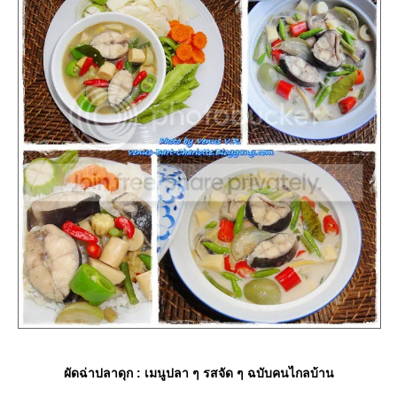
ผัดฉ่าปลาดุก : เมนูปลา ๆ รสจัด ๆ ฉบับคนไกลบ้าน