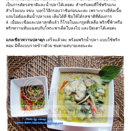
เป็นการตัดรสชาติและน้ำปลาได้เลยคะ สำหรับคนที่ใช้พริกแกง
สำเร็จแบบ จขบ. บอกไว้อีกรอบว่าชิมก่อนนะคะ เพราะบางยี่ห้อเนี้
ถบไม่ต้องเติมน้ำปลาเลย เค็มได้ที่ ชิมให้ได้รสชาติที่ต้องการ
4. เมื่อมะเขือและปลาสุกดีแล้ว ก็โรยใบมะกรูดที่เหลือ พริกชี้ฟ้าหรือ
พริกหวานหั่นแฉลบกับโหระพาเด็ดใบลงไป และปิดเตาได้เลยคะ
กงเขียวหวานปลาดุก
เสร็จแล้วคะ พร้อมพริกน้ำปลา แบบใช้พริก
หอม มีทั้งแบบราดข้าวด้วย ชมตามสบายเลยนะคะ