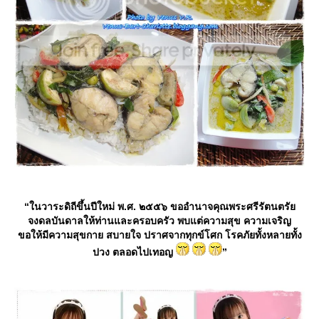
“ในวาระดิถีขึ้นปีใหม่ พ.ศ. ๒๕๕๖ ขออำนาจคุณพระศรีรัตนตรั
จงดลบันดาลให้ท่านและครอบครัว พบแต่ความสุข ความเจริญ
ขอให้มีความสุขกาย สบายใจ ปราศจากทุกข์โศก โรคภัยทั้งหลายทั้ง
ปวง ตลอดไปเทอญ
”