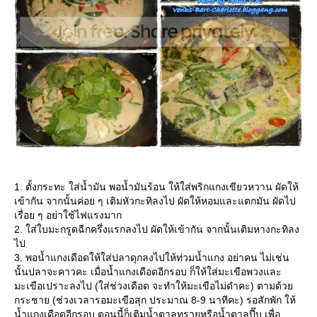
1. ตั้งกระทะ ใส่น้ำมัน พอน้ำมันร้อน ให้ใส่พริกแกงเขียวหวาน ผัดให้
เข้ากัน จากนั้นค่อย ๆ เติมหัวกะทิลงไป ผัดให้หอมและแตกมัน ผัดไป
เรื่อย ๆ อย่าใช้ไฟแรงมาก
2. ใส่ใบมะกรูดฉีกครึ่งแรกลงไป ผัดให้เข้ากัน จากนั้นเติมหางกะทิลง
ไป
3. พอน้ำแกงเดือดให้ใส่ปลาดุกลงไปให้ท่วมน้ำแกง อย่าคน ไม่เช่น
นั้นปลาจะคาวคะ เมื่อน้ำแกงเดือดอีกรอบ ก็ให้ใส่มะเขือพวงและ
มะเขือเปราะลงไป (ใส่ช่วงเดือด จะทำให้มะเขือไม่ดำคะ) ตามด้ว
กระชาย (ช่วงเวลารอมะเขือสุก ประมาณ 8-9 นาทีคะ) รอสักพัก ให้
น้ำแกงเดือดอีกรอบ ตอนนี้ก็เติมน้ำตาลทรายหรือน้ำตาลปี๊บ เพื่อ