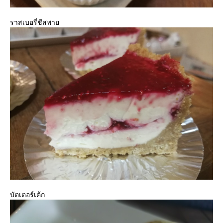
ราสเบอรี่ชีสพา
บัตเตอร์เค้ก