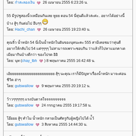
ดย:
ก๋าสะลองเงิน
26 เมษายน 2555 6:23:26 น.
55 มีรูปชูสองนิ้วเหมือนกันเลย หูยย ตอน 54 นี่หุ่นดีแล้วล่ะค่ะ.. อยากได้อย่างนี้
บ้าง สู้ๆ กันต่อไป ฮึบๆๆ
ดย:
Hachi_chan
26 เมษายน 2555 19:23:40 น.
คุณจิ๋ว น้ำหนัก 54 นี่เป็นน้ำหนักในฝันของนุทนะคะ 555 สามีเคยชมว่าหุ่นดี
อยากให้กลับไป 54 แต่ๆๆๆๆ ไม่สามารถเพราะชอบกิน ว่าแล้วก็ไปหาแมกคาเด
เมียมากินบ้างดีกว่า ของโปรด อิอิ
ดย: นุท (
chay_tbh
) 8 พฤษภาคม 2555 16:42:48 น.
เฮ้ยยยยยยยยยยยยยยยยยยยยย สุ้ๆ นะคุณ เราก็มีปัญหาเรื่องน้ำหนัก มาจะค่อน
ชีวิต ฮ่าๆ
ดย:
gutswallow
9 พฤษภาคม 2555 20:19:12 น.
ว้าวๆๆๆๆๆๆ แรงบันดาลใจจจจจจจจจจ
ดย:
gutswallow
24 กรกฎาคม 2555 19:17:58 น.
อ๊ยยย สู้ๆ ทำไม น้ำหนัก กลายเป็นศัตรูกับผู้หญิงไปได้ แ้้ว้
ดย:
gutswallow
3 สิงหาคม 2555 14:44:30 น.