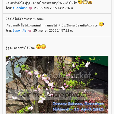
วะส่งกำลังใจ สู้ๆคะ อยากใส่เดรสสวยๆ บ้างหุ่นยังไม่ให้
ดย:
ดินสอสีม่วง
25 เมษายน 2555 14:25:26 น.
มีถั่วไว้ใกล้ตัวอันตรายมากค่ะ
เมื่อวานเพิ่งซื้อโก๋แก่รสต้มยำมา เผลอไม่ได้เป็นเปิดกระป๋องหยิบกินตลอด
ดย:
Super เมี
25 เมษายน 2555 14:57:22 น.
สู้ๆ ค่ะ อยากทำได้มั่งอ่ะ