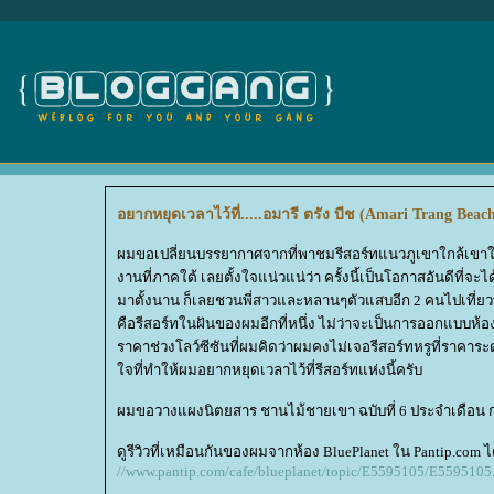
อยากหยุดเวลาไว้ที่.....อมารี ตรัง บีช (Amari Trang Beac
ผมขอเปลี่ยนบรรยากาศจากที่พาชมรีสอร์ทแนวภูเขาใกล้เขาใหญ
งานที่ภาคใต้ เลยตั้งใจแน่วแน่ว่า ครั้งนี้เป็นโอกาสอันดีที่จะ
มาตั้งนาน ก็เลยชวนพี่สาวและหลานๆตัวแสบอีก 2 คนไปเที่ยวที่นี
คือรีสอร์ทในฝันของผมอีกที่หนึ่ง ไม่ว่าจะเป็นการออกแบบห้องพ
ราคาช่วงโลว์ซีซันที่ผมคิดว่าผมคงไม่เจอรีสอร์ทหรูที่ราคาระด
จที่ทำให้ผมอยากหยุดเวลาไว้ที่รีสอร์ทแห่งนี้ครับ
ผมขอวางแผงนิตยสาร ชานไม้ชายเขา ฉบับที่ 6 ประจำเดือน
ดูรีวิวที่เหมือนกันของผมจากห้อง BluePlanet ใน Pantip.com ได้
//www.pantip.com/cafe/blueplanet/topic/E5595105/E5595105