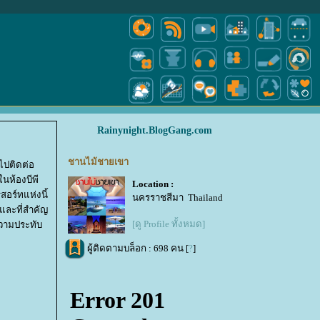
Rainynight.BlogGang.com
ชานไม้ชายเขา
ไปติดต่อ
ในห้องบีพี
Location :
สอร์ทแห่งนี้
นครราชสีมา Thailand
 และที่สำคัญ
[ดู Profile ทั้งหมด]
งความประทับ
ผู้ติดตามบล็อก : 698 คน [
?
]