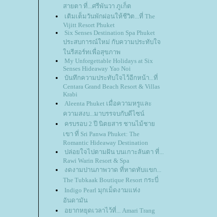
สายตา ที่...ศรีพันวา ภูเก็ต
เติมเต็มวันพักผ่อนให้ชีวิต...ที่ The
Vijitt Resort Phuket
Six Senses Destination Spa Phuket
ประสบการณ์ใหม่ กับความประทับใจ
นรีสอร์ทเพื่อสุขภาพ
My Unforgettable Holidays at Six
Senses Hideaway Yao Noi
บันทึกความประทับใจไว้อีกหน้า...ที่
Centara Grand Beach Resort & Villas
Krabi
Aleenta Phuket เมื่อความหรูและ
ความสงบ...มาบรรจบกับดีไซน์
ครบรอบ 2 ปี นิตยสาร ชานไม้ชา
เขา ที่ Sri Panwa Phuket: The
Romantic Hideaway Destination
ปล่อยใจไปตามฝัน บนเกาะลันตา ที่...
Rawi Warin Resort & Spa
งดงามปานภาพวาด ที่หาดทับแขก...
The Tubkaak Boutique Resort กระบี่
Indigo Pearl มุกเม็ดงามแห่ง
อันดามัน
อยากหยุดเวลาไว้ที่... Amari Trang