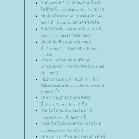
กล้สวรรค์เข้าไปอีกนิด กับครั้งหนึ่ง
นชีวิต ที่ ... Six Senses Yao Noi พังงา
พักผ่อนริมทะเล หลงมนต์เสน่ห์ของ
พังงา ที่... Ramada เขาหลัก รีสอร์ท
รีสอร์ทในฝัน แห่งทะเลอันดามัน ที่...
Casa de la flora เขาหลัก พังงา
ห้องพักร่มรื่น อบอุ่น คุ้มราคา
ที่...Ananta Thai Pool Villas Resort
Phuket
เติมความรัก ความผูกพัน บน
เกาะลันตา ที่...รวิวาริน รีสอร์ท แอนด์
สปา กระบี่
บันทึกความทรงจำ อันล้ำค่า...ที่ The
Naka Island, a luxury collection resort
& spa ภูเก็ต
เติมความผูกพัน กับคนสำคัญ
ที่...Cape Panwa Hotel ภูเก็ต
รีสอร์ทในฝัน บนเกาะลันตา ที่...
Pimalai Resort & Spa กระบี่
วันฟ้าใส ในรีสอร์ทที่วิวสวยจับใจ ที่...
Six Senses Yao Noi พังงา
เที่ยวเกาะตาชัย แวะไปเขาหลัก พักที่