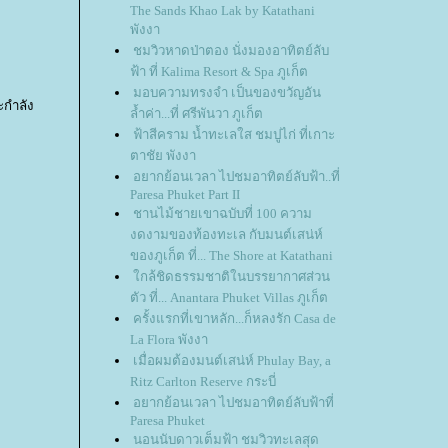
The Sands Khao Lak by Katathani
พังงา
ชมวิวหาดป่าตอง นั่งมองอาทิตย์ลับ
ฟ้า ที่ Kalima Resort & Spa ภูเก็ต
มอบความทรงจำ เป็นของขวัญอัน
ะกำลัง
ล้ำค่า...ที่ ศรีพันวา ภูเก็ต
ฟ้าสีคราม น้ำทะเลใส ชมปูไก่ ที่เกาะ
ตาชัย พังงา
อยากย้อนเวลา ไปชมอาทิตย์ลับฟ้า..ที่
Paresa Phuket Part II
ชานไม้ชายเขาฉบับที่ 100 ความ
งดงามของท้องทะเล กับมนต์เสน่ห์
ของภูเก็ต ที่... The Shore at Katathani
กล้ชิดธรรมชาติในบรรยากาศส่วน
ตัว ที่... Anantara Phuket Villas ภูเก็ต
ครั้งแรกที่เขาหลัก...ก็หลงรัก Casa de
La Flora พังงา
เมื่อผมต้องมนต์เสน่ห์ Phulay Bay, a
Ritz Carlton Reserve กระบี่
อยากย้อนเวลา ไปชมอาทิตย์ลับฟ้าที่
Paresa Phuket
นอนนับดาวเต็มฟ้า ชมวิวทะเลสุด