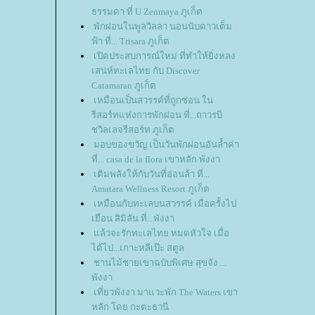
ธรรมดา ที่ U Zenmaya ภูเก็ต
พักผ่อนในพูลวิลลา นอนนับดาวเต็ม
ฟ้า ที่... Trisara ภูเก็ต
เปิดประสบการณ์ใหม่ ที่ทำให้ยิ่งหลง
เสน่ห์ทะเลไทย กับ Discover
Catamaran ภูเก็ต
เหมือนเป็นสวรรค์ที่ถูกซ่อน ใน
รีสอร์ทแห่งการพักผ่อน ที่...ถาวรบี
ชวิลเลจรีสอร์ท ภูเก็ต
มอบของขวัญ เป็นวันพักผ่อนอันล้ำค่า
ที่... casa de la flora เขาหลัก พังงา
เติมพลังให้กับวันที่อ่อนล้า ที่...
Amatara Wellness Resort ภูเก็ต
เหมือนกับทะเลบนสวรรค์ เมื่อครั้งไป
เยือน สิมิลัน ที่...พังงา
ล้วจะรักทะเลไทย หมดหัวใจ เมื่อ
ได้ไป...เกาะหลีเป๊ะ สตูล
ชานไม้ชายเขาฉบับพิเศษ สุขจัง ...
พังงา
เที่ยวพังงา มาแวะพัก The Waters เขา
หลัก โดย กะตะธานี