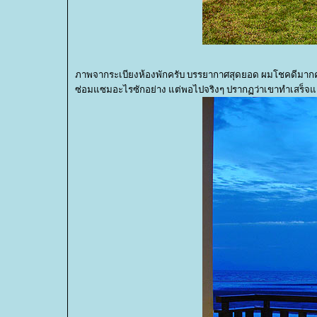
ภาพจากระเบียงห้องพักครับ บรรยากาศสุดยอด ผมโชคดีมากคร
ซ่อมแซมอะไรซักอย่าง แต่พอไปจริงๆ ปรากฏว่าเขาทำเสร็จแล้ว