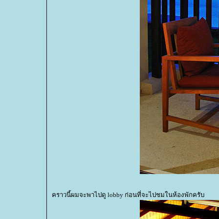
คราวนี้ผมจะพาไปดู lobby ก่อนที่จะไปชมในห้องพักครับ