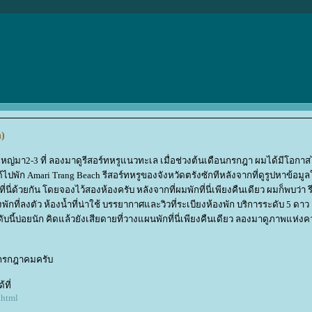
h)
่มา2-3 ที่ ลองมาดูรีสอร์ทหรูแนวทะเล เมื่อช่วงต้นเดือนกรกฎา ผมได้มีโอกาส
ได้ไปพัก Amari Trang Beach รีสอร์ทหรูของจังหวัดตรังซักทีหลังจากที่ดูรูปหาข้อมูล
่ด้วยกัน โดยจองไว้สองห้องครับ หลังจากที่ผมพักที่นี่เพียงคืนเดียว ผมก็พบว่า รี
ักที่ลงตัว ห้องน้ำที่น่าใช้ บรรยากาศและวิวที่ระเบียงห้องพัก บริการระดับ 5 ดาว
ับนี้บ่อยนัก คิดแล้วยังเสียดายที่วางแผนพักที่นี่เพียงคืนเดียว ลองมาดูภาพแห่
 กรกฎาคมครับ
ที่
.html