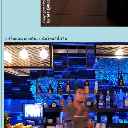
บาร์ในตอนกลางคืนจะเน้นโทนสีน้ำเงิน