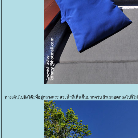
ทางเดินไปยังโต๊ะที่อยู่กลางสระ สระน้ำที่เห็นตื้นมากครับ ถ้าเผลอตกลงไปก็ไ