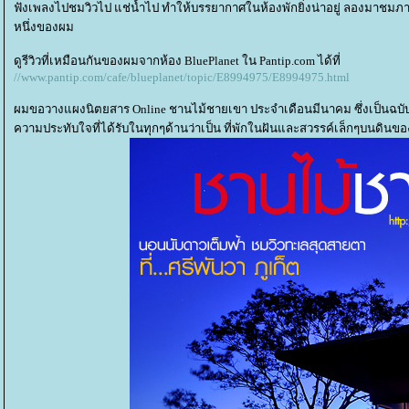
ฟังเพลงไปชมวิวไป แช่น้ำไป ทำให้บรรยากาศในห้องพักยิ่งน่าอยู่ ลองมาชมภ
หนึ่งของผม
ดูรีวิวที่เหมือนกันของผมจากห้อง BluePlanet ใน Pantip.com ได้ที่
//www.pantip.com/cafe/blueplanet/topic/E8994975/E8994975.html
ผมขอวางแผงนิตยสาร Online ชานไม้ชายเขา ประจำเดือนมีนาคม ซึ่งเป็นฉบับที่ 6
ความประทับใจที่ได้รับในทุกๆด้านว่าเป็น ที่พักในฝันและสวรรค์เล็กๆบนดินข