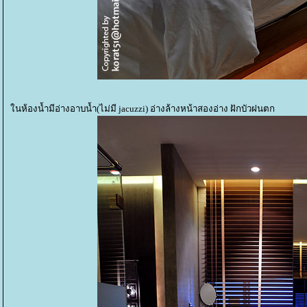
นห้องน้ำมีอ่างอาบน้ำ(ไม่มี jacuzzi) อ่างล้างหน้าสองอ่าง ฝักบัวฝนตก