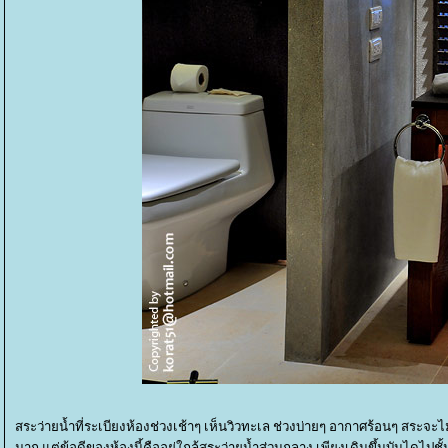
สระว่ายน้ำที่ระเบียงห้องช่วงเช้าๆ เห็นวิวทะเล ช่วงบ่ายๆ อากาศร้อนๆ สระจ
มาก แต่ข้อดีของห้องนี้คืออยู่ใกล้สระว่ายน้ำส่วนกลาง เพียงเดินขึ้นบันไดไป