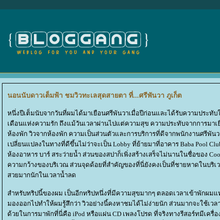
นอนนับดาวเต็มฟ้า ชมวิวทะเลสุดสายตา ที่...ศรีพันวา ภูเก็ต
หนึ่งปีเต็มนับจากวันที่ผมได้มาเยือนศรีพันวาเมื่อปีก่อนและได้รับความประทับ
เดือนแห่งความรัก ถึงแม้วันเวลาผ่านไปแต่ความสุข ความประทับจากการมาเยื
ห้องพัก วิวจากห้องพัก ความเป็นส่วนตัวและการบริการที่ดีจากพนักงานศรีพันวาท
เปลี่ยนแปลงในทางที่ดีขึ้นไม่ว่าจะเป็น Lobby ที่ย้ายมาที่อาคาร Baba Pool Club
ห้องอาหาร บาร์ สระว่ายน้ำ ส่วนของสปาก็เพิ่งสร้างเสร็จไม่นานในชื่อของ C
ความกว้างของบริเวณ ส่วนจุดด้อยที่สำคัญของที่นี่ยังคงเป็นที่ชายหาดในบริเ
สวยมากนักในเวลาน้ำลด
สำหรับทริปนี้ของผม เป็นอีกทริปหนึ่งที่มีความสุขมากๆ ตลอดเวลาเข้าพักผมแ
มองออกไปทำให้ผมรู้สึกว่า วิวอย่างนี้คงหาชมได้ไม่ง่ายนัก ส่วนมากจะใช้เวล
ด้วยในการมาพักที่นี่คือ iPod หรือแผ่น CD เพลงโปรด ที่จริงทางรีสอร์ทมีเครื่อ