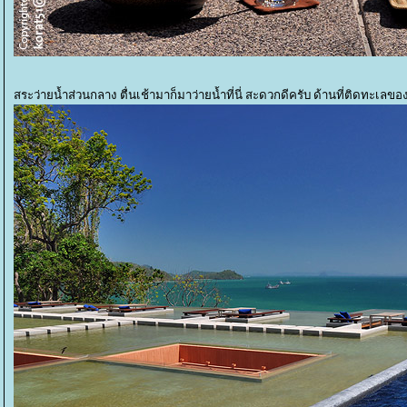
สระว่ายน้ำส่วนกลาง ตื่นเช้ามาก็มาว่ายน้ำที่นี่ สะดวกดีครับ ด้านที่ติดทะเลข