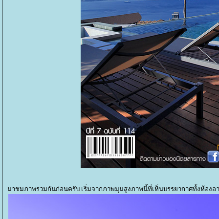
มาชมภาพรวมกันก่อนครับ เริ่มจากภาพมุมสูงภาพนี้ที่เห็นบรรยากาศทั้งห้อง