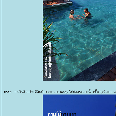
บรรยากาศในรีสอร์ท มีลิฟต์กระจกจาก lobby ไปยังสระว่ายน้ำ (ชั้น 2) ห้องอาหาร