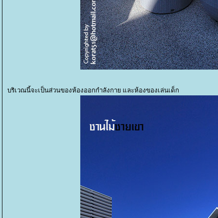
บริเวณนี้จะเป็นส่วนของห้องออกกำลังกาย และห้องของเล่นเด็ก