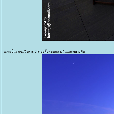
ละเป็นจุดชมวิวหาดป่าตองทั้งตอนกลางวันและกลางคืน