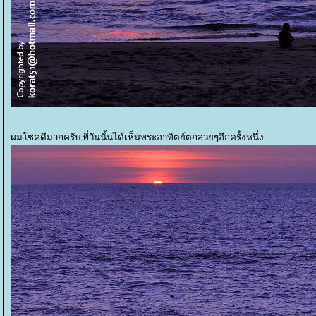
ผมโชคดีมากครับ ที่วันนั้นได้เห็นพระอาทิตย์ตกสวยๆอีกครั้งหนึ่ง