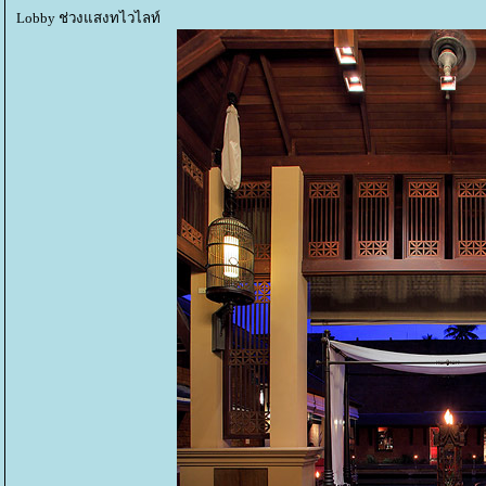
Lobby ช่วงแสงทไวไลท์