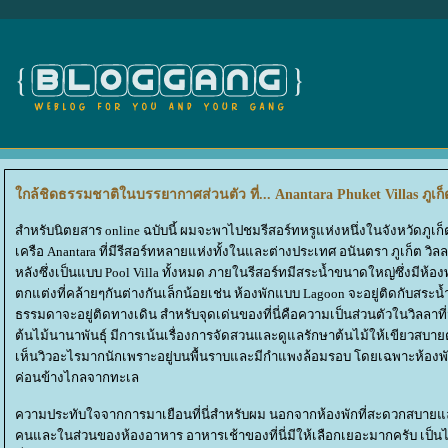
กล้ชิดธรรมชาติในบรรยากาศส่วนตัว ที่... Anantara Phuket Villas ภูเก็
สำหรับนิตยสาร online ฉบับนี้ ผมจะพาไปชมรีสอร์ทหรูแห่งหนึ่งในจังหวัดภูเ
เครือ Anantara ที่มีรีสอร์ทหลายแห่งทั้งในและต่างประเทศ อนันตรา ภูเก็ต วิล
หลังซึ่งเป็นแบบ Pool Villa ทั้งหมด ภายในรีสอร์ทมีสระน้ำขนาดใหญ่ซึ่งมีห้อง
ตกแต่งที่คล้ายๆกันต่างกันเล็กน้อยเช่น ห้องพักแบบ Lagoon จะอยู่ติดกับสระน้ำ
ธรรมดาจะอยู่ติดทางเดิน สำหรับจุดเด่นของที่นี่คือความเป็นส่วนตัวในวิลลา
ต้นไม้นานาพันธุ์ มีการเน้นเรื่องการจัดสวนและดูแลรักษาต้นไม้ให้เขียวสบ
เห็นวิวอะไรมากนักเพราะอยู่บนพื้นราบและมีกำแพงล้อมรอบ โดยเฉพาะห้องพักแบ
ค่อนข้างไกลจากทะเล
ความประทับใจจากการมาเยือนที่นี่สำหรับผม นอกจากห้องพักที่สะดวกสบายแล
คนและในส่วนของห้องอาหาร อาหารเช้าของที่นี่มีให้เลือกเยอะมากครับ เป็นไลน