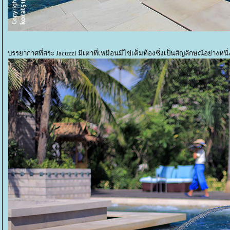
บรรยากาศที่สระ Jacuzzi มีเต่าที่เหมือนมีไข่เต็มท้องซึ่งเป็นสัญลักษณ์อย่างหนึ่ง