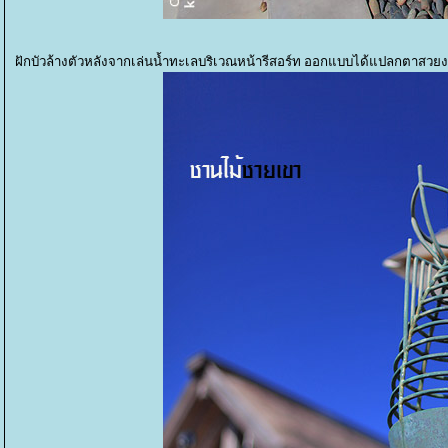
ฝักบัวล้างตัวหลังจากเล่นน้ำทะเลบริเวณหน้ารีสอร์ท ออกแบบได้แปลกตาสวย