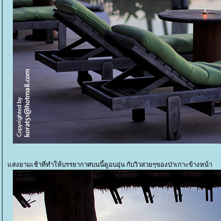
สงยามเช้าที่ทำให้บรรยากาศบนนี้ดูอบอุ่น กับวิวสวยๆของป่าเกาะข้างหน้า