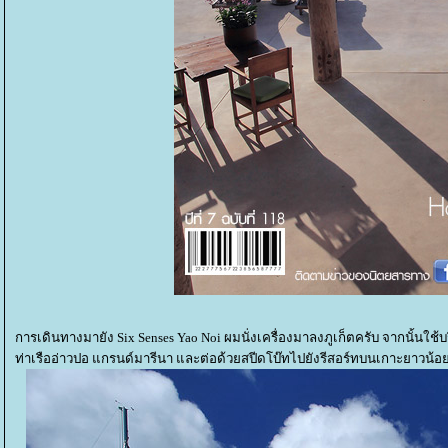
การเดินทางมายัง Six Senses Yao Noi ผมนั่งเครื่องมาลงภูเก็ตครับ จากนั้นใ
ท่าเรืออ่าวปอ แกรนด์มารีนา และต่อด้วยสปีดโบ๊ทไปยังรีสอร์ทบนเกาะยาวน้