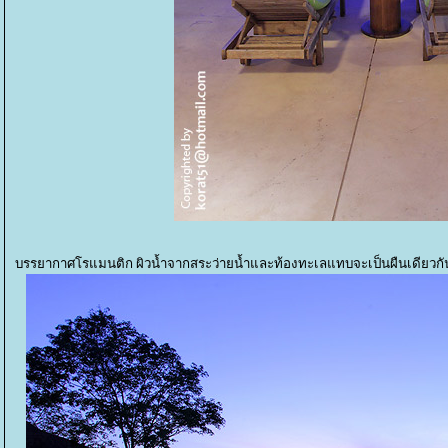
บรรยากาศโรแมนติก ผิวน้ำจากสระว่ายน้ำและท้องทะเลแทบจะเป็นผืนเดียวกั