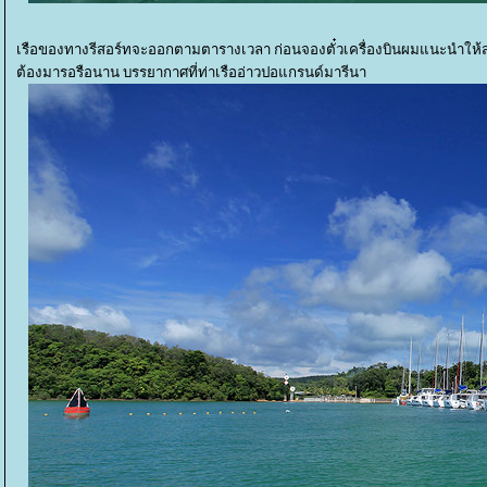
เรือของทางรีสอร์ทจะออกตามตารางเวลา ก่อนจองตั๋วเครื่องบินผมแนะนำให้สอบ
ต้องมารอรือนาน บรรยากาศที่ท่าเรืออ่าวปอแกรนด์มารีนา