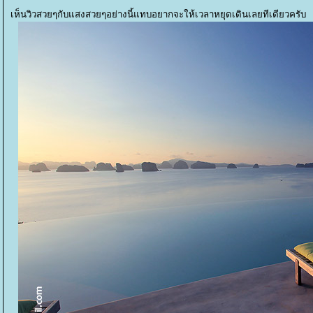
เห็นวิวสวยๆกับแสงสวยๆอย่างนี้แทบอยากจะให้เวลาหยุดเดินเลยทีเดียวครับ