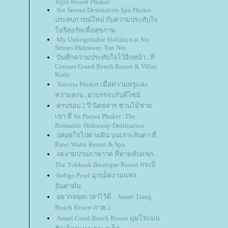
Vijitt Resort Phuket
Six Senses Destination Spa Phuket
ประสบการณ์ใหม่ กับความประทับใจ
นรีสอร์ทเพื่อสุขภาพ
My Unforgettable Holidays at Six
Senses Hideaway Yao Noi
บันทึกความประทับใจไว้อีกหน้า...ที่
Centara Grand Beach Resort & Villas
Krabi
Aleenta Phuket เมื่อความหรูและ
ความสงบ...มาบรรจบกับดีไซน์
ครบรอบ 2 ปี นิตยสาร ชานไม้ชา
เขา ที่ Sri Panwa Phuket: The
Romantic Hideaway Destination
ปล่อยใจไปตามฝัน บนเกาะลันตา ที่...
Rawi Warin Resort & Spa
งดงามปานภาพวาด ที่หาดทับแขก...
The Tubkaak Boutique Resort กระบี่
Indigo Pearl มุกเม็ดงามแห่ง
อันดามัน
อยากหยุดเวลาไว้ที่... Amari Trang
Beach Resort ภาค 2
Amari Coral Beach Resort มุมโรแมน