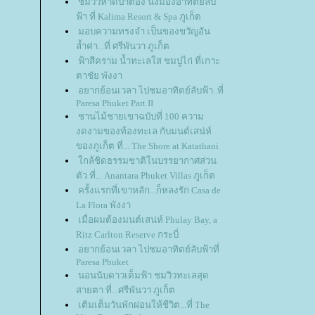
ชมวิวหาดป่าตอง นั่งมองอาทิตย์ลับ
ฟ้า ที่ Kalima Resort & Spa ภูเก็ต
มอบความทรงจำ เป็นของขวัญอัน
ล้ำค่า...ที่ ศรีพันวา ภูเก็ต
ฟ้าสีคราม น้ำทะเลใส ชมปูไก่ ที่เกาะ
ตาชัย พังงา
อยากย้อนเวลา ไปชมอาทิตย์ลับฟ้า..ที่
Paresa Phuket Part II
ชานไม้ชายเขาฉบับที่ 100 ความ
งดงามของท้องทะเล กับมนต์เสน่ห์
ของภูเก็ต ที่... The Shore at Katathani
กล้ชิดธรรมชาติในบรรยากาศส่วน
ตัว ที่... Anantara Phuket Villas ภูเก็ต
ครั้งแรกที่เขาหลัก...ก็หลงรัก Casa de
La Flora พังงา
เมื่อผมต้องมนต์เสน่ห์ Phulay Bay, a
Ritz Carlton Reserve กระบี่
อยากย้อนเวลา ไปชมอาทิตย์ลับฟ้าที่
Paresa Phuket
นอนนับดาวเต็มฟ้า ชมวิวทะเลสุด
สายตา ที่...ศรีพันวา ภูเก็ต
เติมเต็มวันพักผ่อนให้ชีวิต...ที่ The