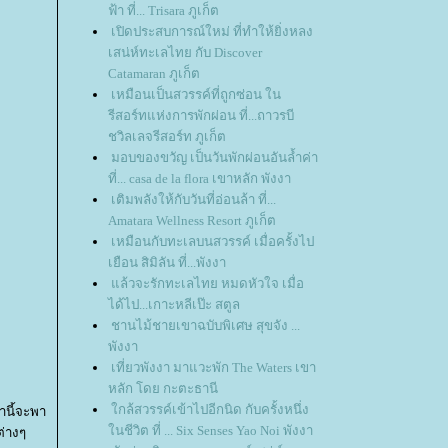
ฟ้า ที่... Trisara ภูเก็ต
เปิดประสบการณ์ใหม่ ที่ทำให้ยิ่งหลง
เสน่ห์ทะเลไทย กับ Discover
Catamaran ภูเก็ต
เหมือนเป็นสวรรค์ที่ถูกซ่อน ใน
รีสอร์ทแห่งการพักผ่อน ที่...ถาวรบี
ชวิลเลจรีสอร์ท ภูเก็ต
มอบของขวัญ เป็นวันพักผ่อนอันล้ำค่า
ที่... casa de la flora เขาหลัก พังงา
เติมพลังให้กับวันที่อ่อนล้า ที่...
Amatara Wellness Resort ภูเก็ต
เหมือนกับทะเลบนสวรรค์ เมื่อครั้งไป
เยือน สิมิลัน ที่...พังงา
ล้วจะรักทะเลไทย หมดหัวใจ เมื่อ
ได้ไป...เกาะหลีเป๊ะ สตูล
ชานไม้ชายเขาฉบับพิเศษ สุขจัง ...
พังงา
เที่ยวพังงา มาแวะพัก The Waters เขา
หลัก โดย กะตะธานี
กล้สวรรค์เข้าไปอีกนิด กับครั้งหนึ่ง
ำนี้จะพา
นชีวิต ที่ ... Six Senses Yao Noi พังงา
ต่างๆ