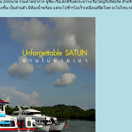
000บาท รวมค่าหน้ากาก ชูชีพ เรือเล็กที่รับส่งระหว่างเรือใหญ่กับรีสอร์ท สำหร
สองชั้น เป็นส่วนตัว มีห้องน้ำพร้อม แต่จะไปช้าๆไม่เร็วเหมือนสปีดโบท จะไปไหน ก