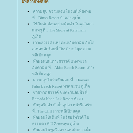
บทความทั้งหมด
ความสุข ความสงบ ในงบที่เพียงพอ
ที่... Dinso Resort ป่าตอง ภูเก็ต
ช้วันพักผ่อนอย่างคุ้มค่า ในพูลวิลลา
สุดหรู ที่... The Shore at Katathani
ภูเก็ต
เกาะสวรรค์ แห่งทะเลอันดามัน กับโฮ
สเทลหลักร้อยที่ The Chic Lipe เกาะ
หลีเป๊ะ สตูล
พักผ่อนบนเกาะสวรรค์ แห่งทะเล
อันดามัน ที่... Akira Beach Resort เกาะ
หลีเป๊ะ สตูล
ความสุขในวันพักผ่อน ที่...Thavorn
Palm Beach Resort หาดกะรน ภูเก็ต
ชายหาดสวรรค์ ชมตะวันลับฟ้า ที่...
Ramada Khao Lak Resort พังงา
พักพูลวิลล่า ดำน้ำดูปลา หน้ารีสอร์ท
ที่.. The Cliff เกาะหลีเป๊ะ สตูล
พักผ่อนให้เต็มที่ ในรีสอร์ทวิวดี ไม่
ธรรมดา ที่ U Zenmaya ภูเก็ต
พักผ่อนในพูลวิลลา นอนนับดาวเต็ม