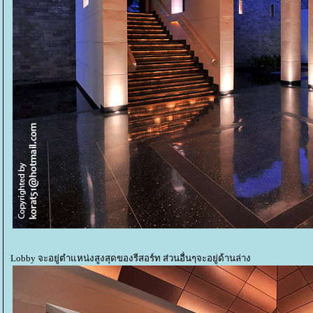
Lobby จะอยู่ตำแหน่งสูงสุดของรีสอร์ท ส่วนอื่นๆจะอยู่ด้านล่าง