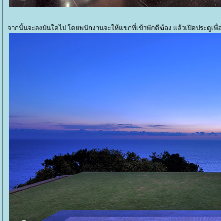
จากนั้นจะลงบันใดไป โดยพนักงานจะให้แขกที่เข้าพักตีฆ้อง แล้วเปิดประตูเพื่อ