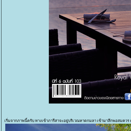
เริ่มจากภาพนี้ครับ ทางเข้าภารีสาจะอยู่บริเวณหาดกมลา เข้ามาลึกพอสมควร 