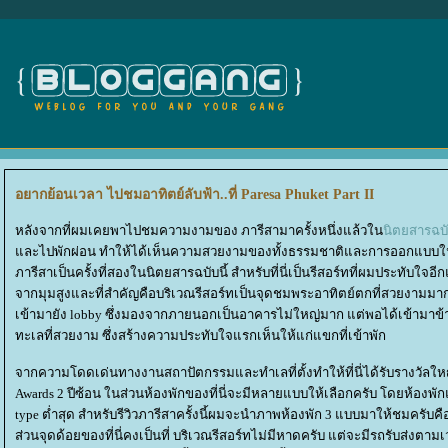
อยากย้อนเวลา ไปชมอาทิตย์ลับฟ้า..ที่ Paresa Phuket Part II
หลังจากที่ผมเคยพาไปชมความงามของ ภารีสามาครั้งหนึ่งแล้วใน
นิตยสารฉบั
ละไปพักผ่อน ทำให้ได้เห็นความสวยงามของทั้งธรรมชาติและการออกแบบในมุม
ภารีสาเป็นครั้งที่สองในนิตยสารฉบับนี้ สำหรับที่นี่เป็นรีสอร์ทที่ผมประทับใจอีก
จากมุมสูงและที่สำคัญคือบริเวณรีสอร์ทเป็นจุดชมพระอาทิตย์ตกที่สวยงามมากท
เข้ามายัง lobby ซึ่งมองจากภายนอกเป็นอาคารไม่ใหญ่มาก แต่พอได้เข้ามาข้างใ
ทะเลที่สวยงาม ซึ่งสร้างความประทับใจแรกเห็นให้แก่แขกที่เข้าพัก
จากความโดดเด่นทางงานสถาปัตกรรมและทำเลที่ตั้งทำให้ที่นี่ได้รับรางวัล
Awards 2 ปีซ้อน ในส่วนห้องพักของที่นี่จะมีหลายแบบให้เลือกครับ โดยห้องพ
type ต่ำสุด สำหรับรีวิวภารีสาครั้งนี้ผมจะนำภาพห้องพัก 3 แบบมาให้ชมครับคื
ส่วนจุดด้อยของที่นี่คงเป็นที่ บริเวณรีสอร์ทไม่มีหาดครับ แต่จะมีรถรับส่งต