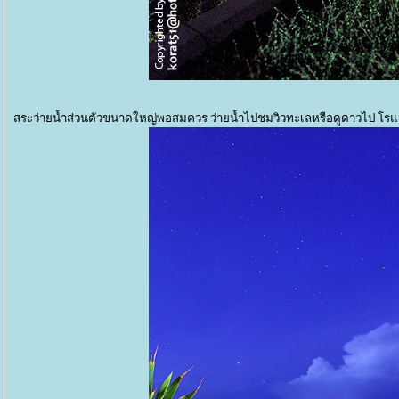
สระว่ายน้ำส่วนตัวขนาดใหญ่พอสมควร ว่ายน้ำไปชมวิวทะเลหรือดูดาวไป โร