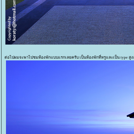
ต่อไปผมจะพาไปชมห้องพักแบบแรกเลยครับ เป็นห้องพักที่หรูและเป็น type สูงสุด