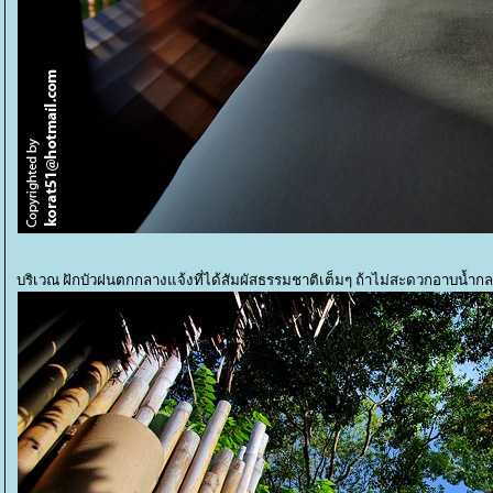
บริเวณ ฝักบัวฝนตกกลางแจ้งที่ได้สัมผัสธรรมชาติเต็มๆ ถ้าไม่สะดวกอาบน้ำก