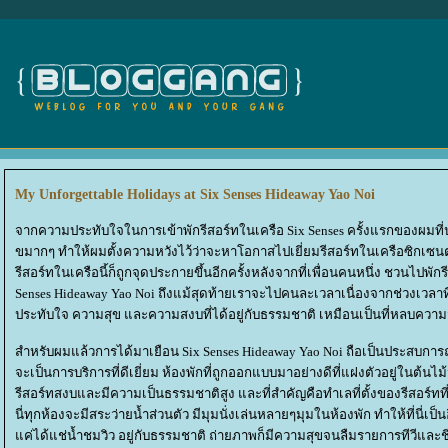
My Unforgettable Holidays at Six Senses Hideaway Yao Noi
จากความประทับใจในการเข้าพักรีสอร์ทในเครือ Six Senses ครั้งแรกของผมที่ปราณ
ขมากๆ ทำให้ผมตั้งความหวังไว้ว่าจะหาโอกาสไปเยี่ยมรีสอร์ทในเครือซิกเซนต์ที่อ
รีสอร์ทในเครือนี้ก็ถูกจุดประกายขึ้นอีกครั้งหลังจากที่เพื่อนคนหนึ่ง ชวนไปพัก
Senses Hideaway Yao Noi ถึงแม้สุดท้ายเราจะไปคนละเวลาเนื่องจากช่วงเวลาที่
ประทับใจ ความสุข และความสงบที่ได้อยู่กับธรรมชาติ เหมือนเป็นที่หลบคว
สำหรับผมแล้วการได้มาเยือน Six Senses Hideaway Yao Noi ถือเป็นประสบการณ์
จะเป็นการบริการที่ดีเยี่ยม ห้องพักที่ถูกออกแบบมาอย่างดีที่แฝงตัวอยู่ในต้น
รีสอร์ทสงบและมีความเป็นธรรมชาติสูง และที่สำคัญคือทำเลที่ตั้งของรีสอร์ทที
นี่ทุกห้องจะมีสระว่ายน้ำส่วนตัว มีมุมนั่งเล่นหลายๆมุมในห้องพัก ทำให้ที่นี่เป็
ค่ได้แช่น้ำชมวิว อยู่กับธรรมชาติ ถ่ายภาพก็มีความสุขจนลืมรายการทีว