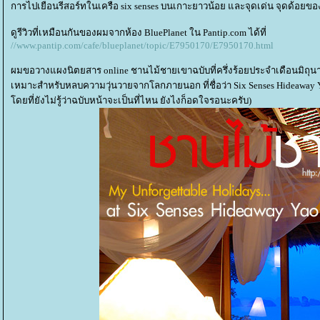
การไปเยือนรีสอร์ทในเครือ six senses บนเกาะยาวน้อย และจุดเด่น จุดด้อยข
ดูรีวิวที่เหมือนกันของผมจากห้อง BluePlanet ใน Pantip.com ได้ที่
//www.pantip.com/cafe/blueplanet/topic/E7950170/E7950170.html
ผมขอวางแผงนิตยสาร online ชานไม้ชายเขาฉบับที่ครึ่งร้อยประจำเดือนมิถุน
เหมาะสำหรับหลบความวุ่นวายจากโลกภายนอก ที่ชื่อว่า Six Senses Hideaway 
ดยที่ยังไม่รู้ว่าฉบับหน้าจะเป็นที่ไหน ยังไงก็อดใจรอนะครับ)