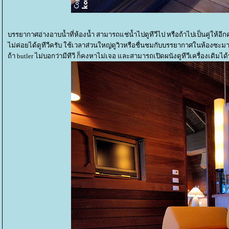
บรรยากาศอ่างอาบน้ำที่ห้องน้ำ สามารถแช่น้ำไปดูทีวีไป หรือถ้าไปเป็นคู่ให้อีกคนม
ไม่ค่อยได้ดูทีวีครับ ใช้เวลาส่วนใหญ่ดูวิวหรือชื่นชมกับบรรยากาศในห้องซะม
ถ้า butler ไม่บอกว่ามีทีวี ก็คงหาไม่เจอ และสามารถเปิดผนังดูทีวีเครื่องเดิมไ