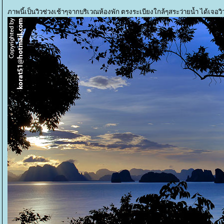
ภาพนี้เป็นวิวช่วงเช้าๆจากบริเวณห้องพัก ตรงระเบียงใกล้ๆสระว่ายน้ำ ได้เจอว