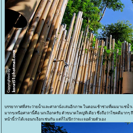
บรรยากาศที่สระว่ายน้ำและศาลานั่งเล่นอีกภาพ ในตอนเช้าช่วงที่ผมมาแช่น้ำ
มากๆเหนือศาลานี้คือ นกเงือกครับ ตัวขนาดใหญ่ทีเดียว ซึ่งถือว่าโชคดีมากๆ
หน้านี้ว่าได้เจอนกเงือกเช่นกัน แต่ก็ไม่นึกว่าจะเจอด้วยตัวเอง