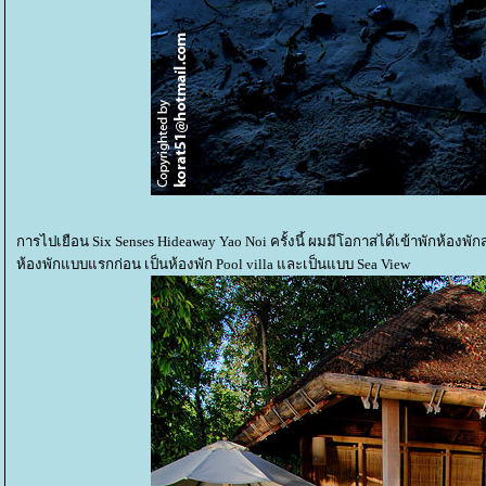
การไปเยือน Six Senses Hideaway Yao Noi ครั้งนี้ ผมมีโอกาสได้เข้าพักห้องพั
ห้องพักแบบแรกก่อน เป็นห้องพัก Pool villa และเป็นแบบ Sea View