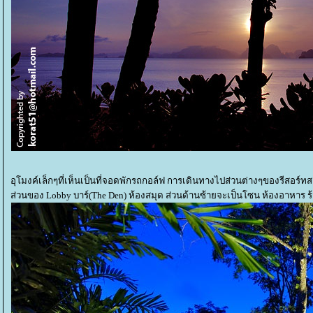
อุโมงค์เล็กๆที่เห็นเป็นที่จอดพักรถกอล์ฟ การเดินทางไปส่วนต่างๆของรีสอ
ส่วนของ Lobby บาร์(The Den) ห้องสมุด ส่วนด้านซ้ายจะเป็นโซน ห้องอาหาร ร้