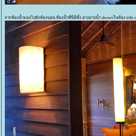
จากห้องน้ำมองไปยังห้องนอน ห้องน้ำที่นี่มีทั้ง อ่างอาบน้ำ showerในห้อง และ