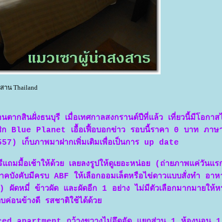
งสาน Thailand
ินฝั่งธนบุรี เมื่อเทศกาลสงกรานต์ปีที่แล้ว เที่ยวนี้มีโอกา
มาชิก Blue Planet เอื้อเฟื้อบอกข่าว รอบนี้ราคา 0 บาท ภาษ
557) เก็บภาพมาฝากเพิ่มเติมเพื่อเป็นการ up date
รีแถมมื้อเช้าให้ด้วย เลยลงรูปให้ดูเยอะหน่อย (ถ่ายภาพแค่วันแรก
ๆ ภาคบังคับมีครบ ABF ให้เลือกออมเล็ตหรือไข่ดาวแบบสั่งทำ อาห
 ผัดหมี่ ข้าวผัด และผัดอีก 1 อย่าง ไม่มีตัวเลือกมากมายให้ห
ดิบค่อนข้างดี รสชาติใช้ได้ด้ว
ed apartment กว้างขวางไม่อึดอัด แยกส่วน 1 ห้องนอน 1