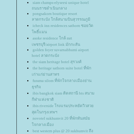
siam champs-elyseesi unique hotel
ถนนราชดำเนินกลาง
pongsakorn boutique resort
ลาดกระบัง ใกล้สนามบินสุวรรณภูมิ
icheck inn residences sathorn ซอยวัด
พธิ์แมน
asoke residence ใกล้ mrt
เพชรบุรี/airport link มักกะสัน
golden foyer suvarnabhumi airport
hotel ลาดกระบัง
the siam heritage hotel สุรวงศ์
the heritage sathorn suite hotel ที่พัก
เก่าแก่ย่านสาทร
furama silom ที่พักใจกลางเมืองย่าน
ธุรกิจ
ibis bangkok siam ติดสถานี bts สนาม
กีฬาแห่งชาติ
ibis riverside โรงแรมประหยัดวิวสว
สุดในกรุงเทพฯ
novotel sukhumvit 20 ที่พักทันสมั
จกลางเมือง
best western plus @ 20 sukhumvit ถึง