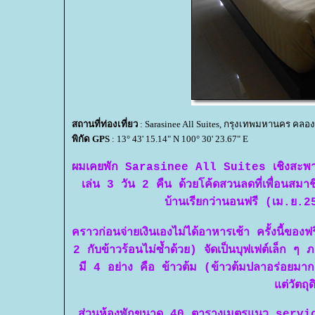
สถานที่ท่องเที่ยว
: Sarasinee All Suites, กรุงเทพมหานคร คลอ
พิกัด GPS
: 13° 43' 15.14" N 100° 30' 23.67" E
ผมเคยพัก Sarasinee All Suites เชิงสะพานตากส
เล่น 3 วัน 2 คืน ด้วยโค้ดสวนลดที่เพื่อนส
บ้านเรียกว่านอนฟรี (เม.ย.2
คราวก่อนจ่ายเงินเองไม่ได้อาหารเช้า ครั้ง
นี้ของฟ
2 กับข้าวร้อนไม่ซ้ำด้วย) จัดเป็นบุฟเฟต์เล็ก 
มี 4 อย่าง คือ ข้าวต้ม (ข้าวต้มปลาอร่อยมาก)
ต่วัตถุ
ส่วนห้องพักขนาด 40 ตารางเมตรแนว servic