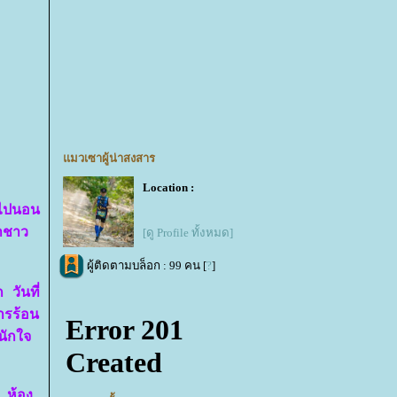
มวเซาผู้น่าสงสาร
Location :
สไปนอน
าชาว
[ดู Profile ทั้งหมด]
ผู้ติดตามบล็อก : 99 คน [
?
]
 วันที่
ารร้อน
นักใจ
 ห้อง