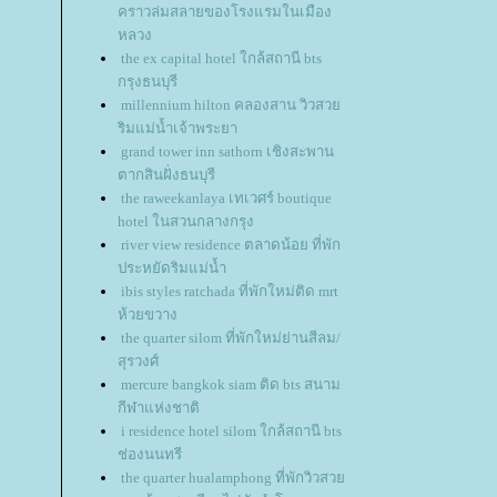
คราวล่มสลายของโรงแรมในเมือง
หลวง
the ex capital hotel ใกล้สถานี bts
กรุงธนบุรี
millennium hilton คลองสาน วิวสว
ริมแม่น้ำเจ้าพระยา
grand tower inn sathorn เชิงสะพาน
ตากสินฝั่งธนบุรี
the raweekanlaya เทเวศร์ boutique
hotel ในสวนกลางกรุง
river view residence ตลาดน้อย ที่พัก
ประหยัดริมแม่น้ำ
ibis styles ratchada ที่พักใหม่ติด mrt
ห้วยขวาง
the quarter silom ที่พักใหม่ย่านสีลม/
สุรวงศ์
mercure bangkok siam ติด bts สนาม
กีฬาแห่งชาติ
i residence hotel silom ใกล้สถานี bts
ช่องนนทรี
the quarter hualamphong ที่พักวิวสว