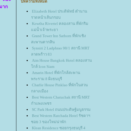
บทความทั้งหมด
งมาก
Elizabeth Hotel ประดิพัทธ์ ตำนาน
ราดหน้าเส้นกรอบ
Kowtha Rivertel คลองสาน ที่พักริม
ม่น้ำเจ้าพระยา
Grand Tower Inn Sathorn ที่พักเชิง
สะพานตากสิน
Synsiri 2 Ladphrao 98/1 สถานี MRT
ลาดพร้าว 83
Aim House Bangkok Hotel คลองสาน
กล้ Icon Siam
Amarin Hotel ที่พักใกล้สะพาน
พระราม 8 ฝั่งธนบุรี
Charlie House Pinklao ที่พักในสวน
กลางเมือง
Best Western Chatuchak สถานี MRT
กำแพงเพชร
SC Park Hotel ถนนประดิษฐ์มนูธรรม
Best Western Ratchada Hotel รัชดาฯ
ซอย 3 ของใหม่น่าพัก
Klean Residence ซอยกรุงธนบุรี 4