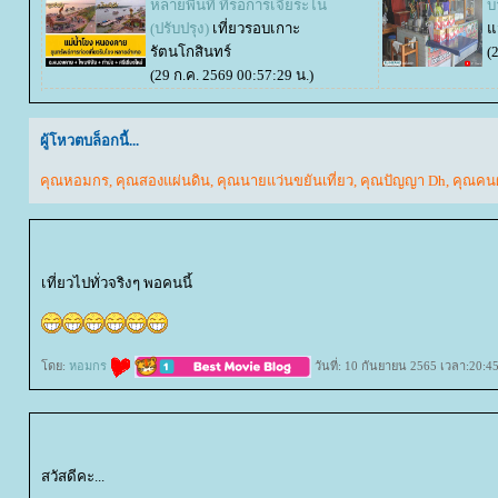
หลายพื้นที่ ที่รอการเจียระไน
บ
(ปรับปรุง)
เที่ยวรอบเกาะ
ว
รัตนโกสินทร์
(
(29 ก.ค. 2569 00:57:29 น.)
ผู้โหวตบล็อกนี้...
คุณหอมกร
,
คุณสองแผ่นดิน
,
คุณนายแว่นขยันเที่ยว
,
คุณปัญญา Dh
,
คุณคน
เที่ยวไปทั่วจริงๆ พอคนนี้
ดย:
หอมกร
วันที่: 10 กันยายน 2565 เวลา:20:4
สวัสดีคะ...