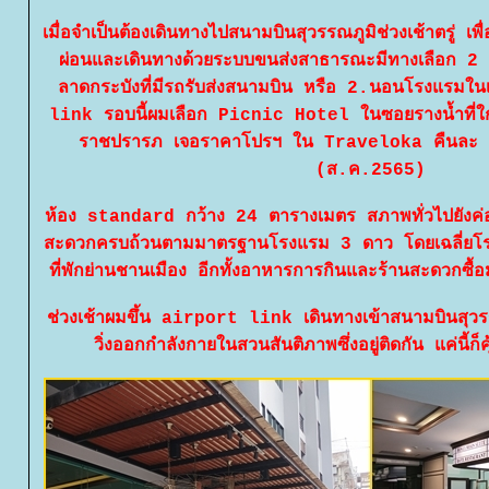
เมื่อจำเป็นต้องเดินทางไปสนามบินสุวรรณภูมิช่วงเช้าตรู่
ผ่อนและเดินทางด้วยระบบขนส่งสาธารณะมีทางเลือก
ลาดกระบังที่มีรถรับส่งสนามบิน หรือ 2.นอนโรงแรมใน
link รอบนี้ผมเลือก Picnic Hotel ในซอยรางน้ำที่
ราชปรารภ เจอราคาโปรฯ ใน Traveloka คืนละ 3
(ส.ค.2565)
ห้อง standard กว้าง 24 ตารางเมตร สภาพทั่วไปยังค่อ
สะดวกครบถ้วนตามมาตรฐานโรงแรม 3 ดาว โดยเฉลี่ยโรงแร
ที่พักย่านชานเมือง อีกทั้งอาหารการกินและร้านสะดวกซื
ช่วงเช้าผมขึ้น airport link เดินทางเข้าสนามบินสุว
วิ่งออกกำลังกายในสวนสันติภาพซึ่งอยู่ติดกัน แค่นี้ก็ค