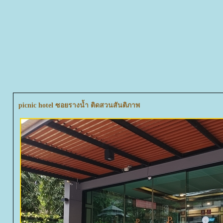
picnic hotel ซอยรางน้ำ ติดสวนสันติภาพ