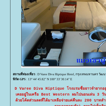
สถานที่ท่องเที่ยว
: D Varee Diva Hiptique Hotel, กรุงเทพมหานคร วัฒน
พิกัด GPS
: 13° 44' 45.82" N 100° 33' 30.14" E
D Varee Diva Hiptique โรงแรมชื่อยาวจำยากอยู่ใ
เคยอยู่ในเครือ Best Western ผมไปนอนเล่น 3 ว
ด้วยโค้ดส่วนลดที่ได้มาเหลือจ่ายแค่คืนละ 200 บาทส