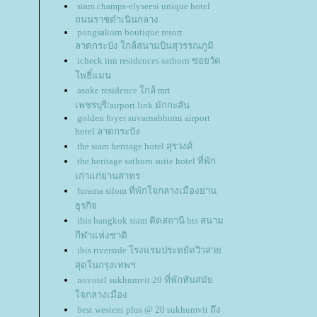
siam champs-elyseesi unique hotel
ถนนราชดำเนินกลาง
pongsakorn boutique resort
ลาดกระบัง ใกล้สนามบินสุวรรณภูมิ
icheck inn residences sathorn ซอยวัด
พธิ์แมน
asoke residence ใกล้ mrt
เพชรบุรี/airport link มักกะสัน
golden foyer suvarnabhumi airport
hotel ลาดกระบัง
the siam heritage hotel สุรวงศ์
the heritage sathorn suite hotel ที่พัก
เก่าแก่ย่านสาทร
furama silom ที่พักใจกลางเมืองย่าน
ธุรกิจ
ibis bangkok siam ติดสถานี bts สนาม
กีฬาแห่งชาติ
ibis riverside โรงแรมประหยัดวิวสว
สุดในกรุงเทพฯ
novotel sukhumvit 20 ที่พักทันสมั
จกลางเมือง
best western plus @ 20 sukhumvit ถึง