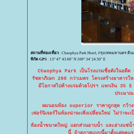
สถานที่ท่องเที่ยว
: Chaophya Park Hotel, กรุงเทพมหานคร ดิน
พิกัด GPS
: 13° 47' 43.60" N 100° 34' 24.50" E
Chaophya Park เป็นโรงแรมชื่อดังในอดีต ตั้
รัชดาภิเษก 200 กว่าเมตร โครงสร้างอาคารใหญ
มีโอกาสไปค้างแรมด้วยโปรฯ แจกเงิน 35 $ จ
ประมาณ
ผมนอนห้อง superior ราคาถูกสุด กว้างขวา
เฟอร์นิเจอร์ในห้องน่าจะเพิ่งเปลี่ยนใหม่ ไม่ว่าจะเ
ห้องน้ำขนาดใหญ่ แยกส่วนอาบน้ำ และอ่างแช่น้
นี้ ถ้าสภาพแบบนี้มาตั้งแต่ยุคแ