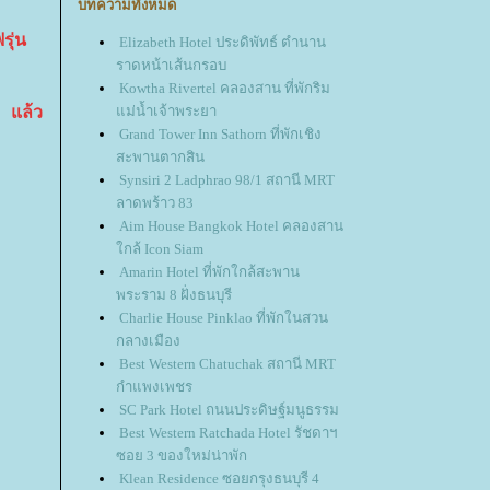
บทความทั้งหมด
รุ่น
Elizabeth Hotel ประดิพัทธ์ ตำนาน
ราดหน้าเส้นกรอบ
Kowtha Rivertel คลองสาน ที่พักริม
ม่น้ำเจ้าพระยา
ง แล้ว
Grand Tower Inn Sathorn ที่พักเชิง
สะพานตากสิน
Synsiri 2 Ladphrao 98/1 สถานี MRT
ลาดพร้าว 83
Aim House Bangkok Hotel คลองสาน
กล้ Icon Siam
Amarin Hotel ที่พักใกล้สะพาน
พระราม 8 ฝั่งธนบุรี
Charlie House Pinklao ที่พักในสวน
กลางเมือง
Best Western Chatuchak สถานี MRT
กำแพงเพชร
SC Park Hotel ถนนประดิษฐ์มนูธรรม
Best Western Ratchada Hotel รัชดาฯ
ซอย 3 ของใหม่น่าพัก
Klean Residence ซอยกรุงธนบุรี 4