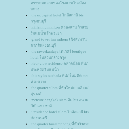
คราวล่มสลายของโรงแรมในเมือง
หลวง
the ex capital hotel ใกล้สถานี bts
กรุงธนบุรี
millennium hilton คลองสาน วิวสว
ริมแม่น้ำเจ้าพระยา
grand tower inn sathorn เชิงสะพาน
ตากสินฝั่งธนบุรี
the raweekanlaya เทเวศร์ boutique
hotel ในสวนกลางกรุง
river view residence ตลาดน้อย ที่พัก
ประหยัดริมแม่น้ำ
ibis styles ratchada ที่พักใหม่ติด mrt
ห้วยขวาง
the quarter silom ที่พักใหม่ย่านสีลม/
สุรวงศ์
mercure bangkok siam ติด bts สนาม
กีฬาแห่งชาติ
i residence hotel silom ใกล้สถานี bts
ช่องนนทรี
the quarter hualamphong ที่พักวิวสว