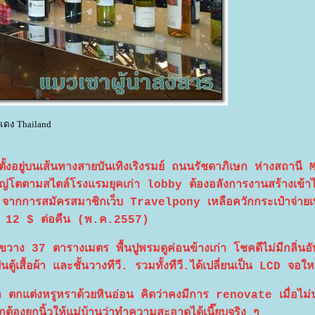
แดง Thailand
งอยู่บนเส้นทางสายบันเทิงเริงรมย์ ถนนรัชดาภิเษก ห่างสถานี 
่โตตามสไตล์โรงแรมยุคเก่า lobby ต้องอลังการงานสร้างเข้าไ
ากการสมัครสมาชิกเว็บ Travelpony เหลือควักกระเป๋าจ่ายเพ
 12 $ ต่อคืน (พ.ค.2557)
ง 37 ตารางเมตร พื้นปูพรมดูค่อนข้างเก่า โชคดีไม่มีกลิ่นอั
ป็นตู้เสื้อผ้า และชั้นวางทีวี. รวมทั้งทีวี.ได้เปลี่ยนเป็น LCD จอใ
ำ ตกแต่งหรูหราด้วยหินอ่อน คิดว่าคงมีการ renovate เมื่อไม
รกต้องยกนิ้วให้แม่บ้านว่าทำความสะอาดได้เนี๊ยบจริง ๆ