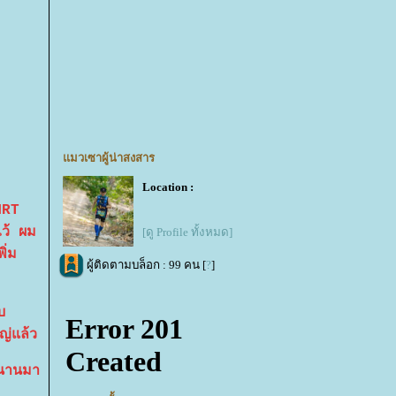
มวเซาผู้น่าสงสาร
Location :
MRT
ว้ ผม
[ดู Profile ทั้งหมด]
ิ่ม
ผู้ติดตามบล็อก : 99 คน [
?
]
บ
หญ่แล้ว
่นานมา