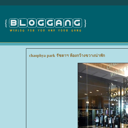
chaophya park รัชดาฯ ห้องกว้างขวางน่าพัก