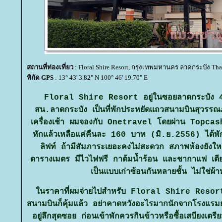
สถานที่ท่องเที่ยว
: Floral Shire Resort, กรุงเทพมหานคร ลาดกระบัง Tha
พิกัด GPS
: 13° 43' 3.82" N 100° 46' 19.70" E
Floral Shire Resort อยู่ในซอยลาดกระบัง 4
สน.ลาดกระบัง
เป็นที่พักประหยัดแถวสนามบินสุวรรณภู
เครื่องเช้า
ผมจองกับ Onetravel โดยผ่าน Topcashb
หักแล้วเหลือแค่คืนละ 160 บาท (มิ.ย.2556) ได้พัก
ลิฟท์ ถ้ามีสัมภาระเยอะคงไม่สะดวก สภาพห้องยังใ
ตารางเมตร มีไวไฟฟรี กาต้มน้ำร้อน และชากาแฟ เตีย
เป็นแบบเก่าซ้อนกันหลายชั้น ไม่ใช่ผ้
นราคาที่ผมจ่ายไปสำหรับ Floral Shire Resort แ
สนามบินก็คุ้มแล้ว อย่าคาดหวังอะไรมากนักจากโรงแรมย่า
อยู่ลึกสุดซอย ก่อนเข้าพักควรกินข้าวหรือซื้อเสบียงเตรียม