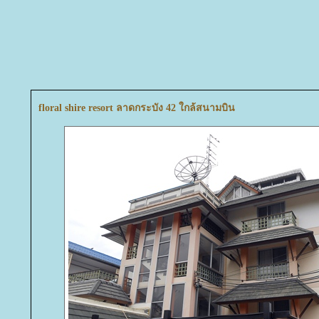
floral shire resort ลาดกระบัง 42 ใกล้สนามบิน