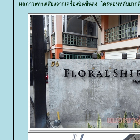
มลภาวะทางเสียงจากเครื่องบินขี้นลง ใครนอนหลับยากต้