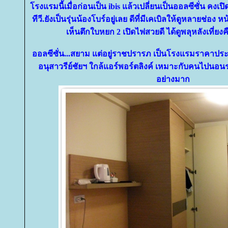
รงแรมนี้เมื่อก่อนเป็น ibis แล้วเปลี่ยนเป็นออลซีซั่น คงเป
ทีวี.ยังเป็นรุ่นน้องโบร์อยู่เลย ดีที่มีเคเบิลให้ดูหลายช่อง 
เห็นตึกใบหยก 2 เปิดไฟสวยดี ได้ดูพลุหลังเที่ย
ออลซีซั่น...สยาม แต่อยู่ราชปรารภ เป็นโรงแรมราคาประ
อนุสาวรีย์ชัยฯ ใกล้แอร์พอร์ตลิงค์ เหมาะกับคนไปนอนรอข
อย่างมาก