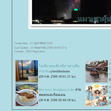
Create Date : 21 กุมภาพันธ์ 2554
Last Update : 21 พฤษภาคม 2556 10:04:57 น.
Counter : 2812 Pageviews.
อ
ไปเที่ยวคนเดียวที่ลาวสามคืน
ก
สามวัน
cyberlifenlearn
ห
(29 ก.ค. 2569 18:01:21 น.)
(
ต
Ibis hotel, Honghaizi Lake
สา
ส
หมอกและก้อนเมฆ
ห
(26 ก.ค. 2569 20:44:18 น.)
(