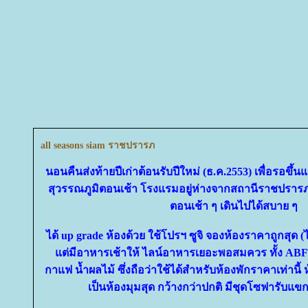
all seasons siam ราชปรารภ
นอนคืนส่งท้ายปีเก่าต้อนรับปีใหม่ (ธ.ค.2553) เพื่อรอขึ้
สุวรรณภูมิตอนเช้า โรงแรมอยู่ห่างจากสถานีราชปรา
ตอนเช้า ๆ เดินไปได้สบาย ๆ
ได้ up grade ห้องด้วย ใช้โปรฯ ซูจิ จองห้องราคาถูกสุด (ไ
ต่มีอาหารเช้าให้ ไลน์อาหารเยอะพอสมควร ทั้ง ABF ส
กาแฟ น้ำผลไม้ ซึ่งถือว่าใช้ได้สำหรับห้องพักราคาเท่านี้ ห้
เป็นห้องมุมสุด กว้างกว่าปกติ มีชุดโซฟารับแขกเ