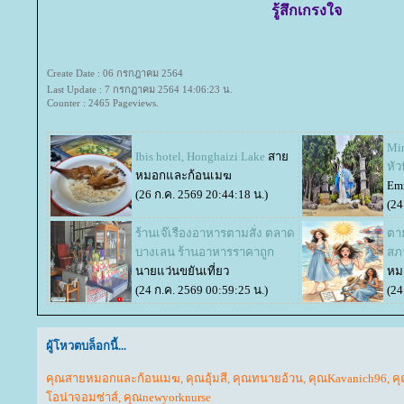
รู้สึกเกรงใจ
Create Date : 06 กรกฎาคม 2564
Last Update : 7 กรกฎาคม 2564 14:06:23 น.
Counter : 2465 Pageviews.
Mi
Ibis hotel, Honghaizi Lake
สา
หัว
หมอกและก้อนเมฆ
Emm
(26 ก.ค. 2569 20:44:18 น.)
(24
ร้านเจ๊เรืองอาหารตามสั่ง ตลาด
ตา
บางเลน ร้านอาหารราคาถูก
สภา
นายแว่นขยันเที่ยว
หม
(24 ก.ค. 2569 00:59:25 น.)
(24
ผู้โหวตบล็อกนี้...
คุณสายหมอกและก้อนเมฆ
,
คุณอุ้มสี
,
คุณทนายอ้วน
,
คุณKavanich96
,
ค
อน่าจอมซ่าส์
,
คุณnewyorknurse