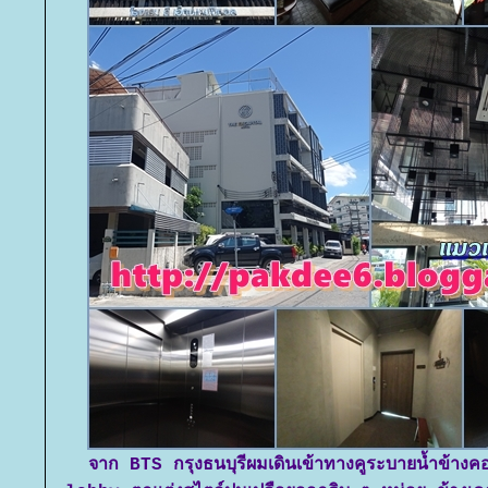
จาก BTS กรุงธนบุรีผมเดินเข้าทางคูระบายน้ำข้า