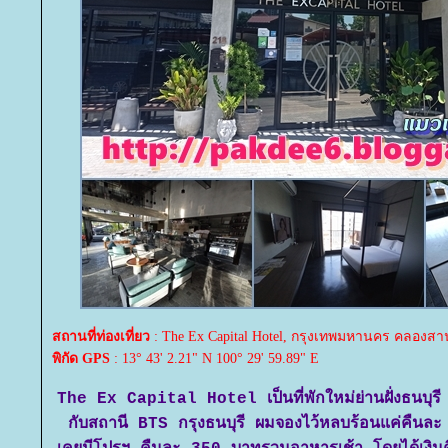
สถานที่ท่องเที่ยว
: The Ex Capital Hotel, กรุงเทพมหานคร คลองสา
พิกัด GPS
: 13° 43' 2.21" N 100° 29' 59.89" E
The Ex Capital Hotel เป็นที่พักใหม่ย่านฝั่งธนบุรี เม
กับสถานี BTS กรุงธนบุรี ผมจองไว้หลบร้อนแค่คื