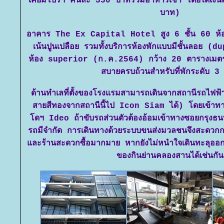
เคยมีโปรฯ คืนละ 350 บาทรวมอาหารเช้า โดยได้เง
บาท)
อาคาร The Ex Capital Hotel สูง 6 ชั้น 60 ห้อ
เน้นปูนเปลือย รวมทั้งบริการห้องพักแบบมีชั้นลอย (
ห้อง superior (ก.ค.2564) กว้าง 20 ตารางเมตร
สบายครบถ้วนสำหรับที่พักระดับ 3
ด้านทำเลที่ตั้งของโรงแรมสามารถเดินจากสถานีรถไฟฟ้าก
สายสีทองจากสถานีนี้ไป Icon Siam ได้) โดยเข้าทาง
ดฯ Ideo ถ้าขับรถส่วนตัวต้องอ้อมเข้าทางซอยกรุงธนบุร
รถมีจำกัด การเดินทางด้วยระบบขนส่งมวลชนจึงสะดวกกว่
ละร้านสะดวกซื้อมากมาย หากยังไม่หนำใจเดินทะลุอ
ของกินย่านคลองสานได้เช่นกัน